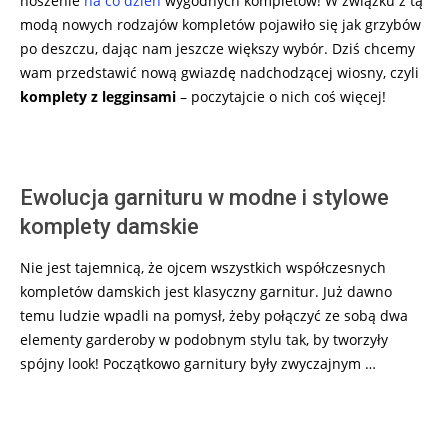
noszenie
na co dzień
wygodnych kompletów! W związku z tą
modą nowych rodzajów kompletów pojawiło się jak grzybów
po deszczu, dając nam jeszcze większy wybór. Dziś chcemy
wam przedstawić nową gwiazdę nadchodzącej wiosny, czyli
komplety z legginsami
– poczytajcie o nich coś więcej!
Ewolucja garnituru w modne i stylowe
komplety damskie
Nie jest tajemnicą, że ojcem wszystkich współczesnych
kompletów damskich jest klasyczny garnitur. Już dawno
temu ludzie wpadli na pomysł, żeby połączyć ze sobą dwa
elementy garderoby w podobnym stylu tak, by tworzyły
spójny look! Początkowo garnitury były zwyczajnym …