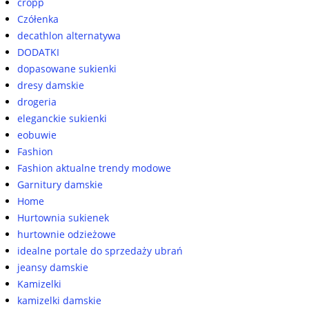
cropp
Czółenka
decathlon alternatywa
DODATKI
dopasowane sukienki
dresy damskie
drogeria
eleganckie sukienki
eobuwie
Fashion
Fashion aktualne trendy modowe
Garnitury damskie
Home
Hurtownia sukienek
hurtownie odzieżowe
idealne portale do sprzedaży ubrań
jeansy damskie
Kamizelki
kamizelki damskie