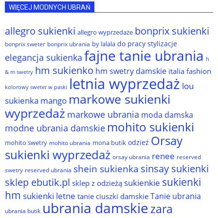
WIĘCEJ MODNYCH UBRAŃ
allegro sukienki
bonprix sukienki
allegro wyprzedaże
do pracy stylizacje
by lalala
bonprix sweter
bonprix ubrania
fajne tanie ubrania
elegancja sukienka
h
hm sukienko
hm swetry damskie
italia fashion
& m swetry
letnia wyprzedaż
lou
kolorowy sweter w paski
markowe sukienki
sukienka
mango
wyprzedaż
markowe ubrania
moda damska
mohito sukienki
modne ubrania damskie
Orsay
odzież
mohito swetry
mona butik
mohito ubrania
sukienki wyprzedaż
renee
orsay ubrania
reserved
sinsay sukienki
shein sukienka
reserved ubrania
swetry
sukienki
sklep ebutik.pl
sukienkie
sklep z odzieżą
hm
sukienki letne
Tanie ubrania
tanie ciuszki damskie
ubrania damskie
zara
ubrania butik