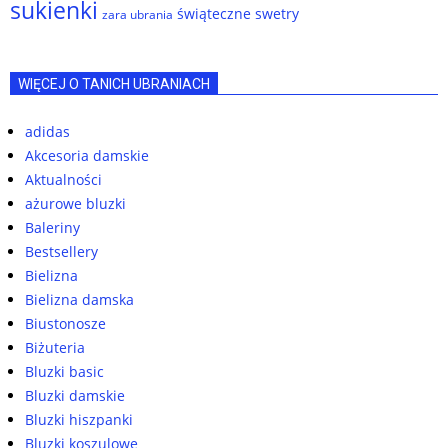
sukienki
świąteczne swetry
zara ubrania
WIĘCEJ O TANICH UBRANIACH
adidas
Akcesoria damskie
Aktualności
ażurowe bluzki
Baleriny
Bestsellery
Bielizna
Bielizna damska
Biustonosze
Biżuteria
Bluzki basic
Bluzki damskie
Bluzki hiszpanki
Bluzki koszulowe