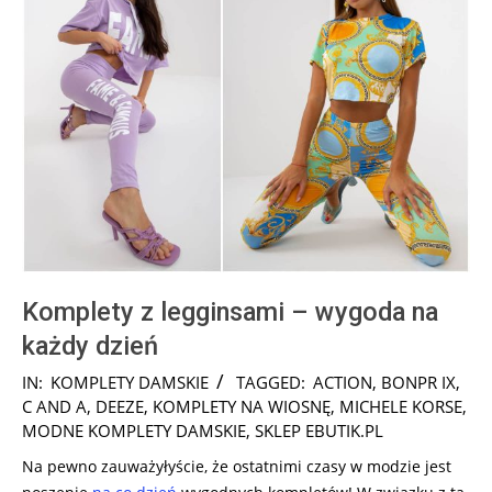
Komplety z legginsami – wygoda na
każdy dzień
2025-
IN:
KOMPLETY DAMSKIE
TAGGED:
ACTION
,
BONPR IX
,
05-
C AND A
,
DEEZE
,
KOMPLETY NA WIOSNĘ
,
MICHELE KORSE
,
29
MODNE KOMPLETY DAMSKIE
,
SKLEP EBUTIK.PL
Na pewno zauważyłyście, że ostatnimi czasy w modzie jest