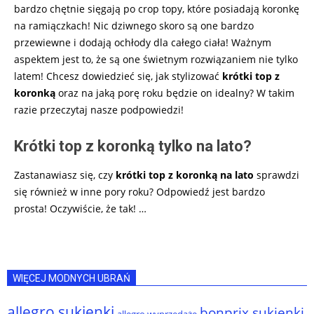
bardzo chętnie sięgają po crop topy, które posiadają koronkę
na ramiączkach! Nic dziwnego skoro są one bardzo
przewiewne i dodają ochłody dla całego ciała! Ważnym
aspektem jest to, że są one świetnym rozwiązaniem nie tylko
latem! Chcesz dowiedzieć się, jak stylizować
krótki top z
koronką
oraz na jaką porę roku będzie on idealny? W takim
razie przeczytaj nasze podpowiedzi!
Krótki top z koronką tylko na lato?
Zastanawiasz się, czy
krótki top z koronką na lato
sprawdzi
się również w inne pory roku? Odpowiedź jest bardzo
prosta! Oczywiście, że tak!
…
WIĘCEJ MODNYCH UBRAŃ
allegro sukienki
bonprix sukienki
allegro wyprzedaże