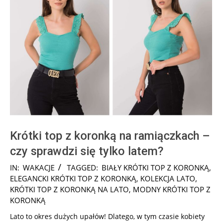
Krótki top z koronką na ramiączkach –
czy sprawdzi się tylko latem?
2025-
IN:
WAKACJE
TAGGED:
BIAŁY KRÓTKI TOP Z KORONKĄ
,
08-
ELEGANCKI KRÓTKI TOP Z KORONKĄ
,
KOLEKCJA LATO
,
09
KRÓTKI TOP Z KORONKĄ NA LATO
,
MODNY KRÓTKI TOP Z
KORONKĄ
Lato to okres dużych upałów! Dlatego, w tym czasie kobiety