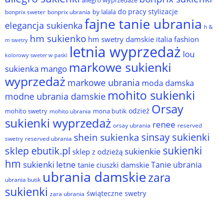
do pracy stylizacje
by lalala
bonprix sweter
bonprix ubrania
fajne tanie ubrania
elegancja sukienka
h &
hm sukienko
hm swetry damskie
italia fashion
m swetry
letnia wyprzedaż
lou
kolorowy sweter w paski
markowe sukienki
sukienka
mango
wyprzedaż
markowe ubrania
moda damska
mohito sukienki
modne ubrania damskie
Orsay
odzież
mohito swetry
mona butik
mohito ubrania
sukienki wyprzedaż
renee
orsay ubrania
reserved
sinsay sukienki
shein sukienka
reserved ubrania
swetry
sukienki
sklep ebutik.pl
sukienkie
sklep z odzieżą
hm
sukienki letne
Tanie ubrania
tanie ciuszki damskie
ubrania damskie
zara
ubrania butik
sukienki
świąteczne swetry
zara ubrania