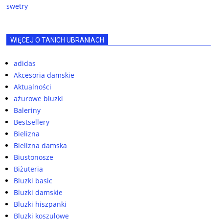
swetry
WIĘCEJ O TANICH UBRANIACH
adidas
Akcesoria damskie
Aktualności
ażurowe bluzki
Baleriny
Bestsellery
Bielizna
Bielizna damska
Biustonosze
Biżuteria
Bluzki basic
Bluzki damskie
Bluzki hiszpanki
Bluzki koszulowe