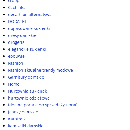
cropp
Czółenka
decathlon alternatywa
DODATKI
dopasowane sukienki
dresy damskie
drogeria
eleganckie sukienki
eobuwie
Fashion
Fashion aktualne trendy modowe
Garnitury damskie
Home
Hurtownia sukienek
hurtownie odzieżowe
idealne portale do sprzedaży ubrań
jeansy damskie
Kamizelki
kamizelki damskie