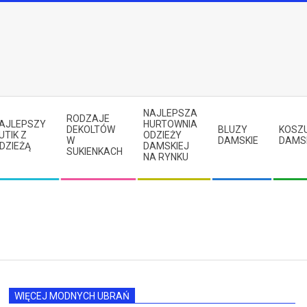
NAJLEPSZA
RODZAJE
AJLEPSZY
HURTOWNIA
DEKOLTÓW
BLUZY
KOSZ
UTIK Z
ODZIEŻY
W
DAMSKIE
DAMS
DZIEŻĄ
DAMSKIEJ
SUKIENKACH
NA RYNKU
WIĘCEJ MODNYCH UBRAŃ