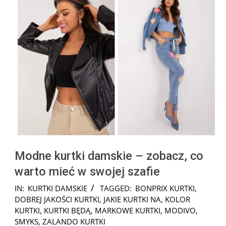
Modne kurtki damskie – zobacz, co
warto mieć w swojej szafie
2024-
IN:
KURTKI DAMSKIE
TAGGED:
BONPRIX KURTKI
,
12-
DOBREJ JAKOŚCI KURTKI
,
JAKIE KURTKI NA
,
KOLOR
19
KURTKI
,
KURTKI BĘDĄ
,
MARKOWE KURTKI
,
MODIVO
,
SMYKS
,
ZALANDO KURTKI