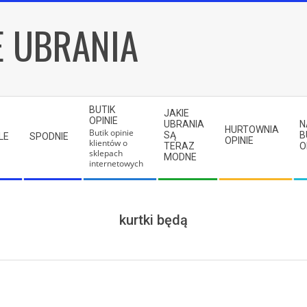
E UBRANIA
BUTIK
JAKIE
OPINIE
UBRANIA
N
HURTOWNIA
Butik opinie
SĄ
B
LE
SPODNIE
OPINIE
klientów o
TERAZ
O
sklepach
MODNE
internetowych
kurtki będą