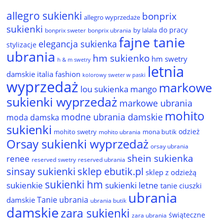
allegro sukienki
bonprix
allegro wyprzedaże
sukienki
do pracy
by lalala
bonprix sweter
bonprix ubrania
fajne tanie
elegancja sukienka
stylizacje
ubrania
hm sukienko
hm swetry
h & m swetry
letnia
damskie
italia fashion
kolorowy sweter w paski
wyprzedaż
markowe
lou sukienka
mango
sukienki wyprzedaż
markowe ubrania
mohito
modne ubrania damskie
moda damska
sukienki
odzież
mohito swetry
mona butik
mohito ubrania
Orsay sukienki wyprzedaż
orsay ubrania
shein sukienka
renee
reserved ubrania
reserved swetry
sinsay sukienki
sklep ebutik.pl
sklep z odzieżą
sukienki hm
sukienkie
sukienki letne
tanie ciuszki
ubrania
Tanie ubrania
damskie
ubrania butik
damskie
zara sukienki
świąteczne
zara ubrania