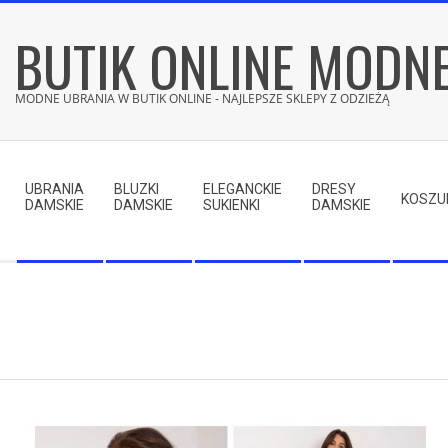
Skip
BUTIK ONLINE MODN
to
content
MODNE UBRANIA W BUTIK ONLINE - NAJLEPSZE SKLEPY Z ODZIEŻĄ
Secondary
Navigation
UBRANIA
BLUZKI
ELEGANCKIE
DRESY
Menu
KOSZU
DAMSKIE
DAMSKIE
SUKIENKI
DAMSKIE