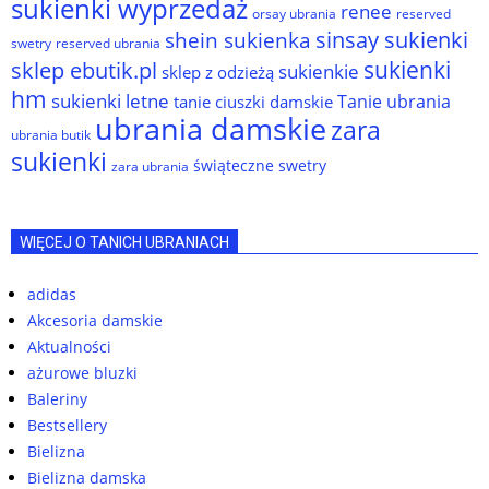
sukienki wyprzedaż
renee
orsay ubrania
reserved
sinsay sukienki
shein sukienka
reserved ubrania
swetry
sukienki
sklep ebutik.pl
sukienkie
sklep z odzieżą
hm
sukienki letne
Tanie ubrania
tanie ciuszki damskie
ubrania damskie
zara
ubrania butik
sukienki
świąteczne swetry
zara ubrania
WIĘCEJ O TANICH UBRANIACH
adidas
Akcesoria damskie
Aktualności
ażurowe bluzki
Baleriny
Bestsellery
Bielizna
Bielizna damska