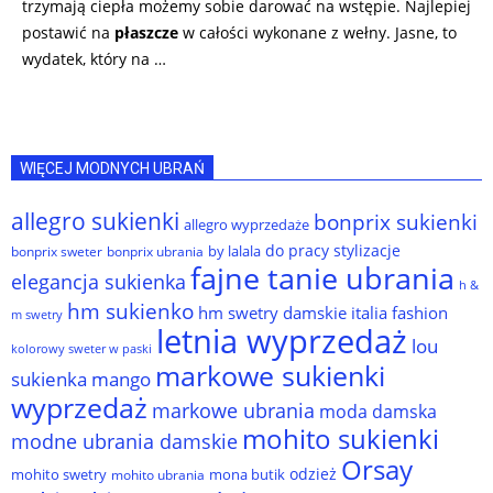
trzymają ciepła możemy sobie darować na wstępie. Najlepiej
postawić na
płaszcze
w całości wykonane z wełny. Jasne, to
wydatek, który na …
WIĘCEJ MODNYCH UBRAŃ
allegro sukienki
bonprix sukienki
allegro wyprzedaże
do pracy stylizacje
by lalala
bonprix sweter
bonprix ubrania
fajne tanie ubrania
elegancja sukienka
h &
hm sukienko
hm swetry damskie
italia fashion
m swetry
letnia wyprzedaż
lou
kolorowy sweter w paski
markowe sukienki
sukienka
mango
wyprzedaż
markowe ubrania
moda damska
mohito sukienki
modne ubrania damskie
Orsay
odzież
mohito swetry
mona butik
mohito ubrania