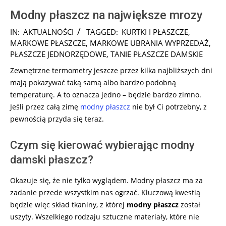
Modny płaszcz na największe mrozy
2024-
IN:
AKTUALNOŚCI
TAGGED:
KURTKI I PŁASZCZE
,
10-
MARKOWE PŁASZCZE
,
MARKOWE UBRANIA WYPRZEDAŻ
,
06
PŁASZCZE JEDNORZĘDOWE
,
TANIE PŁASZCZE DAMSKIE
Zewnętrzne termometry jeszcze przez kilka najbliższych dni
mają pokazywać taką samą albo bardzo podobną
temperaturę. A to oznacza jedno – będzie bardzo zimno.
Jeśli przez całą zimę
modny płaszcz
nie był Ci potrzebny, z
pewnością przyda się teraz.
Czym się kierować wybierając modny
damski płaszcz?
Okazuje się, że nie tylko wyglądem. Modny płaszcz ma za
zadanie przede wszystkim nas ogrzać. Kluczową kwestią
będzie więc skład tkaniny, z której
modny płaszcz
został
uszyty. Wszelkiego rodzaju sztuczne materiały, które nie