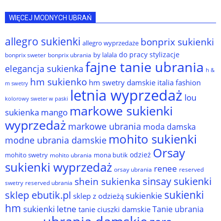
WIĘCEJ MODNYCH UBRAŃ
allegro sukienki
bonprix sukienki
allegro wyprzedaże
do pracy stylizacje
by lalala
bonprix sweter
bonprix ubrania
fajne tanie ubrania
elegancja sukienka
h &
hm sukienko
hm swetry damskie
italia fashion
m swetry
letnia wyprzedaż
lou
kolorowy sweter w paski
markowe sukienki
sukienka
mango
wyprzedaż
markowe ubrania
moda damska
mohito sukienki
modne ubrania damskie
Orsay
odzież
mohito swetry
mona butik
mohito ubrania
sukienki wyprzedaż
renee
orsay ubrania
reserved
sinsay sukienki
shein sukienka
reserved ubrania
swetry
sukienki
sklep ebutik.pl
sukienkie
sklep z odzieżą
hm
sukienki letne
Tanie ubrania
tanie ciuszki damskie