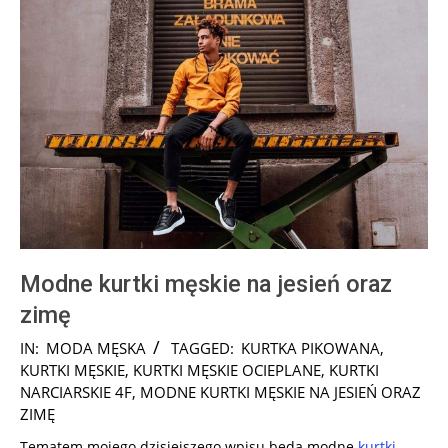
Modne kurtki męskie na jesień oraz
zimę
2025-
IN:
MODA MĘSKA
TAGGED:
KURTKA PIKOWANA
,
07-
KURTKI MĘSKIE
,
KURTKI MĘSKIE OCIEPLANE
,
KURTKI
15
NARCIARSKIE 4F
,
MODNE KURTKI MĘSKIE NA JESIEŃ ORAZ
ZIMĘ
Tematem mojego dzisiejszego wpisu będą modne
kurtki