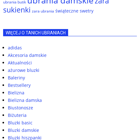
ubrania damskie
zara
ubrania butik
sukienki
świąteczne swetry
zara ubrania
WIĘCEJ O TANICH UBRANIACH
adidas
Akcesoria damskie
Aktualności
ażurowe bluzki
Baleriny
Bestsellery
Bielizna
Bielizna damska
Biustonosze
Biżuteria
Bluzki basic
Bluzki damskie
Bluzki hiszpanki