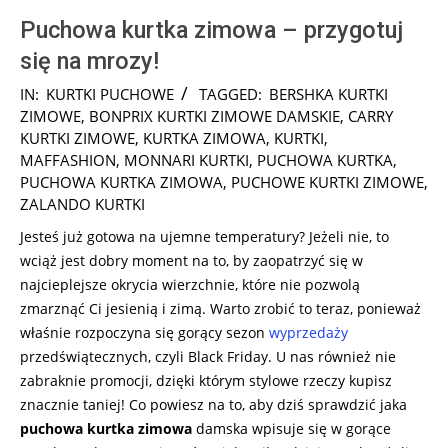
Puchowa kurtka zimowa – przygotuj
się na mrozy!
2025-
IN:
KURTKI PUCHOWE
TAGGED:
BERSHKA KURTKI
10-
ZIMOWE
,
BONPRIX KURTKI ZIMOWE DAMSKIE
,
CARRY
01
KURTKI ZIMOWE
,
KURTKA ZIMOWA
,
KURTKI
,
MAFFASHION
,
MONNARI KURTKI
,
PUCHOWA KURTKA
,
PUCHOWA KURTKA ZIMOWA
,
PUCHOWE KURTKI ZIMOWE
,
ZALANDO KURTKI
Jesteś już gotowa na ujemne temperatury? Jeżeli nie, to
wciąż jest dobry moment na to, by zaopatrzyć się w
najcieplejsze okrycia wierzchnie, które nie pozwolą
zmarznąć Ci jesienią i zimą. Warto zrobić to teraz, ponieważ
właśnie rozpoczyna się gorący sezon
wyprzedaży
przedświątecznych, czyli Black Friday. U nas również nie
zabraknie promocji, dzięki którym stylowe rzeczy kupisz
znacznie taniej! Co powiesz na to, aby dziś sprawdzić jaka
puchowa kurtka zimowa
damska wpisuje się w gorące