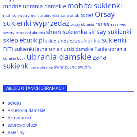
mohito sukienki
modne ubrania damskie
Orsay
odzież
mohito swetry
mona butik
mohito ubrania
sukienki wyprzedaż
renee
orsay ubrania
reserved
sinsay sukienki
shein sukienka
reserved ubrania
swetry
sukienki
sklep ebutik.pl
sukienkie
sklep z odzieżą
hm
sukienki letne
Tanie ubrania
tanie ciuszki damskie
ubrania damskie
zara
ubrania butik
sukienki
świąteczne swetry
zara ubrania
WIĘCEJ O TANICH UBRANIACH
adidas
Akcesoria damskie
Aktualności
ażurowe bluzki
Baleriny