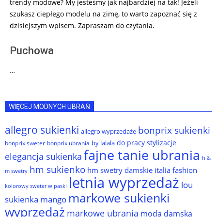
trendy modowe? My jesteśmy jak najbardziej na tak! Jeżeli
szukasz ciepłego modelu na zimę, to warto zapoznać się z
dzisiejszym wpisem. Zapraszam do czytania.
Puchowa
…
WIĘCEJ MODNYCH UBRAŃ
allegro sukienki
bonprix sukienki
allegro wyprzedaże
do pracy stylizacje
by lalala
bonprix sweter
bonprix ubrania
fajne tanie ubrania
elegancja sukienka
h &
hm sukienko
hm swetry damskie
italia fashion
m swetry
letnia wyprzedaż
lou
kolorowy sweter w paski
markowe sukienki
sukienka
mango
wyprzedaż
markowe ubrania
moda damska