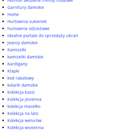
Fashion aktualne trendy modowe
Garnitury damskie
Home
Hurtownia sukienek
hurtownie odzieżowe
idealne portale do sprzedaży ubrań
jeansy damskie
Kamizelki
kamizelki damskie
Kardigany
Klapki
kod rabatowy
kolarki damskie
Kolekcja basic
Kolekcja jesienna
kolekcja masełko
Kolekcja na lato
Kolekcja welurów
Kolekcja wiosenna