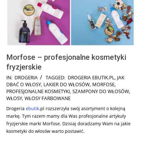
Morfose – profesjonalne kosmetyki
fryzjerskie
2025-
IN:
DROGERIA
TAGGED:
DROGERIA EBUTIK.PL
,
JAK
08-
DBAĆ O WŁOSY
,
LAKIER DO WŁOSÓW
,
MORFOSE
,
26
PROFESJONALNE KOSMETYKI
,
SZAMPONY DO WŁOSÓW
,
WŁOSY
,
WŁOSY FARBOWANE
Drogeria
ebutik
.pl rozszerzyła swój asortyment o kolejną
markę. Tym razem mamy dla Was profesjonalne artykuły
fryzjerskie marki Morfose. Dzisiaj doradzamy Wam na jakie
kosmetyki do włosów warto postawić.