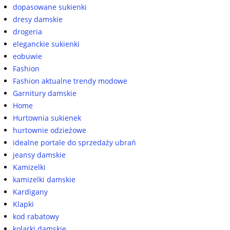
dopasowane sukienki
dresy damskie
drogeria
eleganckie sukienki
eobuwie
Fashion
Fashion aktualne trendy modowe
Garnitury damskie
Home
Hurtownia sukienek
hurtownie odzieżowe
idealne portale do sprzedaży ubrań
jeansy damskie
Kamizelki
kamizelki damskie
Kardigany
Klapki
kod rabatowy
kolarki damskie