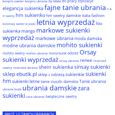
do pracy stylizacje
by lalala
bonprix sweter
bonprix ubrania
fajne tanie ubrania
elegancja sukienka
h &
hm sukienko
hm swetry damskie
italia fashion
m swetry
letnia wyprzedaż
lou
kolorowy sweter w paski
markowe sukienki
sukienka
mango
wyprzedaż
markowe ubrania
moda damska
mohito sukienki
modne ubrania damskie
Orsay
odzież
mohito swetry
mona butik
mohito ubrania
sukienki wyprzedaż
renee
orsay ubrania
reserved
sinsay sukienki
shein sukienka
reserved ubrania
swetry
sukienki
sklep ebutik.pl
sukienkie
sklep z odzieżą
hm
sukienki letne
Tanie ubrania
tanie ciuszki damskie
ubrania damskie
zara
ubrania butik
sukienki
świąteczne swetry
zara ubrania
WIĘCEJ O TANICH UBRANIACH