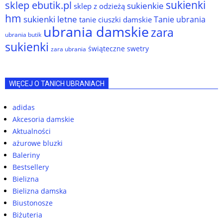
sukienki
sklep ebutik.pl
sukienkie
sklep z odzieżą
hm
sukienki letne
Tanie ubrania
tanie ciuszki damskie
ubrania damskie
zara
ubrania butik
sukienki
świąteczne swetry
zara ubrania
WIĘCEJ O TANICH UBRANIACH
adidas
Akcesoria damskie
Aktualności
ażurowe bluzki
Baleriny
Bestsellery
Bielizna
Bielizna damska
Biustonosze
Biżuteria