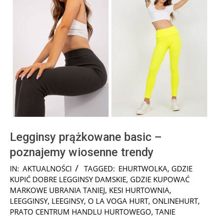
Legginsy prążkowane basic –
poznajemy wiosenne trendy
2024-
IN:
AKTUALNOŚCI
TAGGED:
EHURTWOLKA
,
GDZIE
11-
KUPIĆ DOBRE LEGGINSY DAMSKIE
,
GDZIE KUPOWAĆ
25
MARKOWE UBRANIA TANIEJ
,
KESI HURTOWNIA
,
LEEGGINSY
,
LEEGINSY
,
O LA VOGA HURT
,
ONLINEHURT
,
PRATO CENTRUM HANDLU HURTOWEGO
,
TANIE