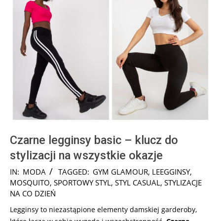
Czarne legginsy basic – klucz do
stylizacji na wszystkie okazje
2024-
IN:
MODA
TAGGED:
GYM GLAMOUR
,
LEEGGINSY
,
12-
MOSQUITO
,
SPORTOWY STYL
,
STYL CASUAL
,
STYLIZACJE
02
NA CO DZIEŃ
Legginsy to niezastąpione elementy damskiej garderoby,