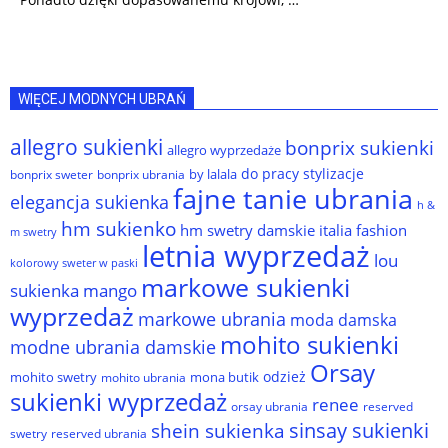
WIĘCEJ MODNYCH UBRAŃ
allegro sukienki
bonprix sukienki
allegro wyprzedaże
do pracy stylizacje
by lalala
bonprix sweter
bonprix ubrania
fajne tanie ubrania
elegancja sukienka
h &
hm sukienko
hm swetry damskie
italia fashion
m swetry
letnia wyprzedaż
lou
kolorowy sweter w paski
markowe sukienki
sukienka
mango
wyprzedaż
markowe ubrania
moda damska
mohito sukienki
modne ubrania damskie
Orsay
odzież
mohito swetry
mona butik
mohito ubrania
sukienki wyprzedaż
renee
orsay ubrania
reserved
sinsay sukienki
shein sukienka
reserved ubrania
swetry