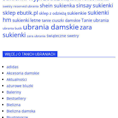
sinsay sukienki
shein sukienka
reserved ubrania
swetry
sukienki
sklep ebutik.pl
sukienkie
sklep z odzieżą
hm
sukienki letne
Tanie ubrania
tanie ciuszki damskie
ubrania damskie
zara
ubrania butik
sukienki
świąteczne swetry
zara ubrania
WIĘCEJ O TANICH UBRANIACH
adidas
Akcesoria damskie
Aktualności
ażurowe bluzki
Baleriny
Bestsellery
Bielizna
Bielizna damska
Biustonosze