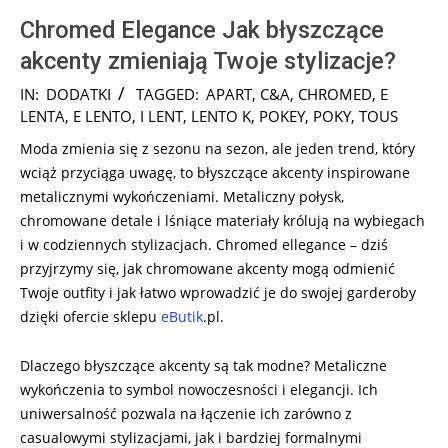
Chromed Elegance Jak błyszczące
akcenty zmieniają Twoje stylizacje?
2025-
IN:
DODATKI
TAGGED:
APART
,
C&A
,
CHROMED
,
E
01-
LENTA
,
E LENTO
,
I LENT
,
LENTO K
,
POKEY
,
POKY
,
TOUS
05
Moda zmienia się z sezonu na sezon, ale jeden trend, który
wciąż przyciąga uwagę, to błyszczące akcenty inspirowane
metalicznymi wykończeniami. Metaliczny połysk,
chromowane detale i lśniące materiały królują na wybiegach
i w codziennych stylizacjach. Chromed ellegance – dziś
przyjrzymy się, jak chromowane akcenty mogą odmienić
Twoje outfity i jak łatwo wprowadzić je do swojej garderoby
dzięki ofercie sklepu
eButik
.pl.
Dlaczego błyszczące akcenty są tak modne? Metaliczne
wykończenia to symbol nowoczesności i elegancji. Ich
uniwersalność pozwala na łączenie ich zarówno z
casualowymi stylizacjami, jak i bardziej formalnymi