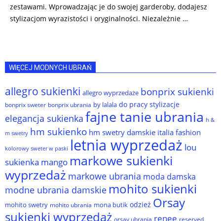
zestawami. Wprowadzając je do swojej garderoby, dodajesz
stylizacjom wyrazistości i oryginalności. Niezależnie …
WIĘCEJ MODNYCH UBRAŃ
allegro sukienki
bonprix sukienki
allegro wyprzedaże
do pracy stylizacje
by lalala
bonprix sweter
bonprix ubrania
fajne tanie ubrania
elegancja sukienka
h &
hm sukienko
hm swetry damskie
italia fashion
m swetry
letnia wyprzedaż
lou
kolorowy sweter w paski
markowe sukienki
sukienka
mango
wyprzedaż
markowe ubrania
moda damska
mohito sukienki
modne ubrania damskie
Orsay
odzież
mohito swetry
mona butik
mohito ubrania
sukienki wyprzedaż
renee
orsay ubrania
reserved