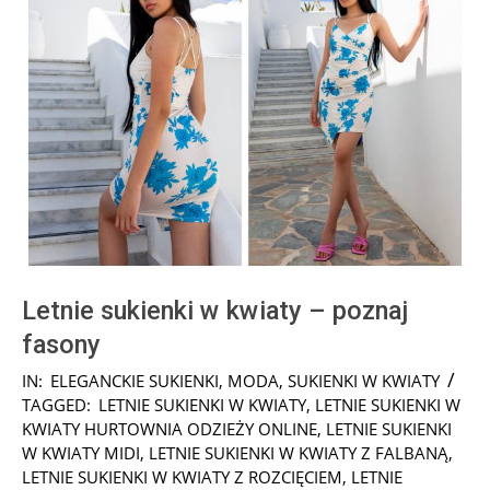
Letnie sukienki w kwiaty – poznaj
fasony
2022-
IN:
ELEGANCKIE SUKIENKI
,
MODA
,
SUKIENKI W KWIATY
07-
TAGGED:
LETNIE SUKIENKI W KWIATY
,
LETNIE SUKIENKI W
06
KWIATY HURTOWNIA ODZIEŻY ONLINE
,
LETNIE SUKIENKI
W KWIATY MIDI
,
LETNIE SUKIENKI W KWIATY Z FALBANĄ
,
LETNIE SUKIENKI W KWIATY Z ROZCIĘCIEM
,
LETNIE