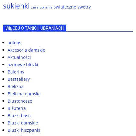
sukienki
świąteczne swetry
zara ubrania
WIĘCEJ O TANICH UBRANIACH
adidas
Akcesoria damskie
Aktualności
ażurowe bluzki
Baleriny
Bestsellery
Bielizna
Bielizna damska
Biustonosze
Biżuteria
Bluzki basic
Bluzki damskie
Bluzki hiszpanki