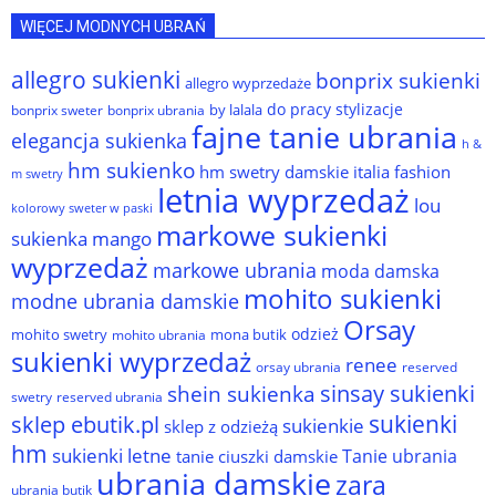
WIĘCEJ MODNYCH UBRAŃ
allegro sukienki
bonprix sukienki
allegro wyprzedaże
do pracy stylizacje
by lalala
bonprix sweter
bonprix ubrania
fajne tanie ubrania
elegancja sukienka
h &
hm sukienko
hm swetry damskie
italia fashion
m swetry
letnia wyprzedaż
lou
kolorowy sweter w paski
markowe sukienki
sukienka
mango
wyprzedaż
markowe ubrania
moda damska
mohito sukienki
modne ubrania damskie
Orsay
odzież
mohito swetry
mona butik
mohito ubrania
sukienki wyprzedaż
renee
orsay ubrania
reserved
sinsay sukienki
shein sukienka
reserved ubrania
swetry
sukienki
sklep ebutik.pl
sukienkie
sklep z odzieżą
hm
sukienki letne
Tanie ubrania
tanie ciuszki damskie
ubrania damskie
zara
ubrania butik