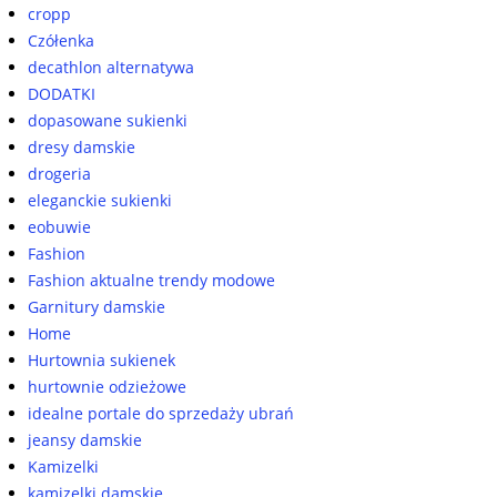
cropp
Czółenka
decathlon alternatywa
DODATKI
dopasowane sukienki
dresy damskie
drogeria
eleganckie sukienki
eobuwie
Fashion
Fashion aktualne trendy modowe
Garnitury damskie
Home
Hurtownia sukienek
hurtownie odzieżowe
idealne portale do sprzedaży ubrań
jeansy damskie
Kamizelki
kamizelki damskie