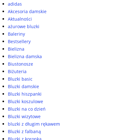
adidas
Akcesoria damskie
Aktualności
ażurowe bluzki
Baleriny
Bestsellery
Bielizna
Bielizna damska
Biustonosze
Biżuteria
Bluzki basic
Bluzki damskie
Bluzki hiszpanki
Bluzki koszulowe
Bluzki na co dzień
Bluzki wizytowe
bluzki z długim rękawem
Bluzki z falbaną
Bluzki z koronką