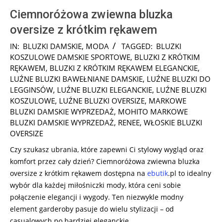
Ciemnoróżowa zwiewna bluzka
oversize z krótkim rękawem
2024-
IN:
BLUZKI DAMSKIE
,
MODA
TAGGED:
BLUZKI
06-
KOSZULOWE DAMSKIE SPORTOWE
,
BLUZKI Z KRÓTKIM
28
RĘKAWEM
,
BLUZKI Z KRÓTKIM RĘKAWEM ELEGANCKIE
,
LUŹNE BLUZKI BAWEŁNIANE DAMSKIE
,
LUŹNE BLUZKI DO
LEGGINSÓW
,
LUŹNE BLUZKI ELEGANCKIE
,
LUŹNE BLUZKI
KOSZULOWE
,
LUŹNE BLUZKI OVERSIZE
,
MARKOWE
BLUZKI DAMSKIE WYPRZEDAŻ
,
MOHITO MARKOWE
BLUZKI DAMSKIE WYPRZEDAŻ
,
RENEE
,
WŁOSKIE BLUZKI
OVERSIZE
Czy szukasz ubrania, które zapewni Ci stylowy wygląd oraz
komfort przez cały dzień? Ciemnoróżowa zwiewna bluzka
oversize z krótkim rękawem dostępna na
ebutik
.pl to idealny
wybór dla każdej miłośniczki mody, która ceni sobie
połączenie elegancji i wygody. Ten niezwykle modny
element garderoby pasuje do wielu stylizacji – od
casualowych po bardziej eleganckie.