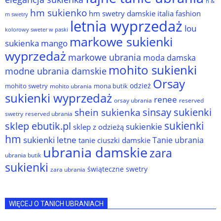
h &
hm sukienko
hm swetry damskie
italia fashion
m swetry
letnia wyprzedaż
lou
kolorowy sweter w paski
markowe sukienki
sukienka
mango
wyprzedaż
markowe ubrania
moda damska
mohito sukienki
modne ubrania damskie
Orsay
odzież
mohito swetry
mona butik
mohito ubrania
sukienki wyprzedaż
renee
orsay ubrania
reserved
sinsay sukienki
shein sukienka
reserved ubrania
swetry
sukienki
sklep ebutik.pl
sukienkie
sklep z odzieżą
hm
sukienki letne
Tanie ubrania
tanie ciuszki damskie
ubrania damskie
zara
ubrania butik
sukienki
świąteczne swetry
zara ubrania
WIĘCEJ O TANICH UBRANIACH