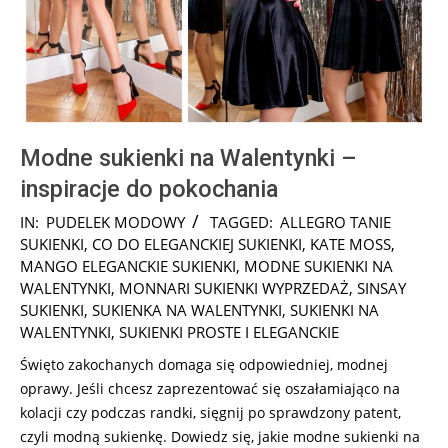
Modne sukienki na Walentynki –
inspiracje do pokochania
2025-
IN:
PUDELEK MODOWY
TAGGED:
ALLEGRO TANIE
02-
SUKIENKI
,
CO DO ELEGANCKIEJ SUKIENKI
,
KATE MOSS
,
13
MANGO ELEGANCKIE SUKIENKI
,
MODNE SUKIENKI NA
WALENTYNKI
,
MONNARI SUKIENKI WYPRZEDAŻ
,
SINSAY
SUKIENKI
,
SUKIENKA NA WALENTYNKI
,
SUKIENKI NA
WALENTYNKI
,
SUKIENKI PROSTE I ELEGANCKIE
Święto zakochanych domaga się odpowiedniej, modnej
oprawy. Jeśli chcesz zaprezentować się oszałamiająco na
kolacji czy podczas randki, sięgnij po sprawdzony patent,
czyli modną sukienkę. Dowiedz się, jakie modne sukienki na