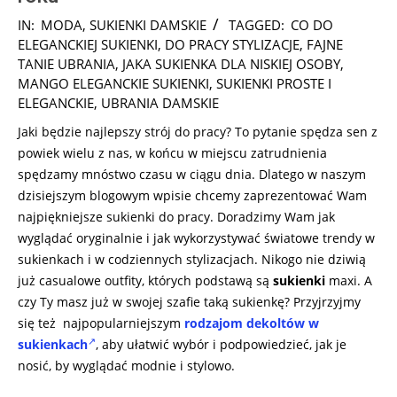
2025-
IN:
MODA
,
SUKIENKI DAMSKIE
TAGGED:
CO DO
01-
ELEGANCKIEJ SUKIENKI
,
DO PRACY STYLIZACJE
,
FAJNE
28
TANIE UBRANIA
,
JAKA SUKIENKA DLA NISKIEJ OSOBY
,
MANGO ELEGANCKIE SUKIENKI
,
SUKIENKI PROSTE I
ELEGANCKIE
,
UBRANIA DAMSKIE
Jaki będzie najlepszy strój do pracy? To pytanie spędza sen z
powiek wielu z nas, w końcu w miejscu zatrudnienia
spędzamy mnóstwo czasu w ciągu dnia. Dlatego w naszym
dzisiejszym blogowym wpisie chcemy zaprezentować Wam
najpiękniejsze sukienki do pracy. Doradzimy Wam jak
wyglądać oryginalnie i jak wykorzystywać światowe trendy w
sukienkach i w codziennych stylizacjach. Nikogo nie dziwią
już casualowe outfity, których podstawą są
sukienki
maxi. A
czy Ty masz już w swojej szafie taką sukienkę? Przyjrzyjmy
się też najpopularniejszym
rodzajom dekoltów w
sukienkach
, aby ułatwić wybór i podpowiedzieć, jak je
nosić, by wyglądać modnie i stylowo.