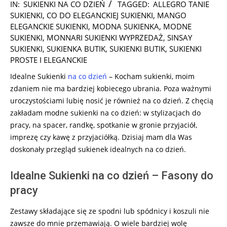
2025-
IN:
SUKIENKI NA CO DZIEŃ
TAGGED:
ALLEGRO TANIE
06-
SUKIENKI
,
CO DO ELEGANCKIEJ SUKIENKI
,
MANGO
06
ELEGANCKIE SUKIENKI
,
MODNA SUKIENKA
,
MODNE
SUKIENKI
,
MONNARI SUKIENKI WYPRZEDAŻ
,
SINSAY
SUKIENKI
,
SUKIENKA BUTIK
,
SUKIENKI BUTIK
,
SUKIENKI
PROSTE I ELEGANCKIE
Idealne Sukienki
na co dzień
– Kocham sukienki, moim
zdaniem nie ma bardziej kobiecego ubrania. Poza ważnymi
uroczystościami lubię nosić je również na co dzień. Z chęcią
zakładam modne sukienki na co dzień: w stylizacjach do
pracy, na spacer, randkę, spotkanie w gronie przyjaciół,
imprezę czy kawę z przyjaciółką. Dzisiaj mam dla Was
doskonały przegląd sukienek idealnych na co dzień.
Idealne Sukienki na co dzień – Fasony do
pracy
Zestawy składające się ze spodni lub spódnicy i koszuli nie
zawsze do mnie przemawiają. O wiele bardziej wolę