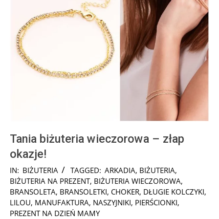
Tania biżuteria wieczorowa – złap
okazje!
2024-
IN:
BIŻUTERIA
TAGGED:
ARKADIA
,
BIŻUTERIA
,
11-
BIŻUTERIA NA PREZENT
,
BIŻUTERIA WIECZOROWA
,
13
BRANSOLETA
,
BRANSOLETKI
,
CHOKER
,
DŁUGIE KOLCZYKI
,
LILOU
,
MANUFAKTURA
,
NASZYJNIKI
,
PIERŚCIONKI
,
PREZENT NA DZIEŃ MAMY