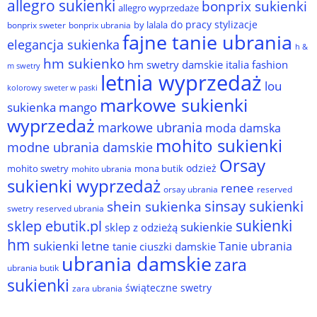
allegro sukienki
bonprix sukienki
allegro wyprzedaże
do pracy stylizacje
by lalala
bonprix sweter
bonprix ubrania
fajne tanie ubrania
elegancja sukienka
h &
hm sukienko
hm swetry damskie
italia fashion
m swetry
letnia wyprzedaż
lou
kolorowy sweter w paski
markowe sukienki
sukienka
mango
wyprzedaż
markowe ubrania
moda damska
mohito sukienki
modne ubrania damskie
Orsay
odzież
mohito swetry
mona butik
mohito ubrania
sukienki wyprzedaż
renee
orsay ubrania
reserved
sinsay sukienki
shein sukienka
reserved ubrania
swetry
sukienki
sklep ebutik.pl
sukienkie
sklep z odzieżą
hm
sukienki letne
Tanie ubrania
tanie ciuszki damskie
ubrania damskie
zara
ubrania butik
sukienki
świąteczne swetry
zara ubrania