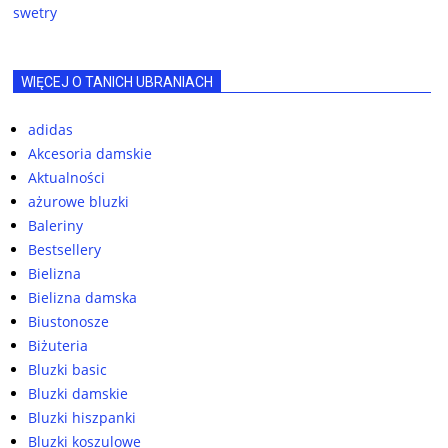
swetry
WIĘCEJ O TANICH UBRANIACH
adidas
Akcesoria damskie
Aktualności
ażurowe bluzki
Baleriny
Bestsellery
Bielizna
Bielizna damska
Biustonosze
Biżuteria
Bluzki basic
Bluzki damskie
Bluzki hiszpanki
Bluzki koszulowe