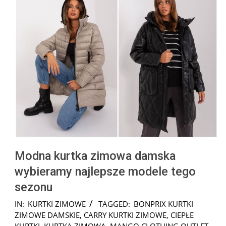
Modna kurtka zimowa damska
wybieramy najlepsze modele tego
sezonu
2025-
IN:
KURTKI ZIMOWE
TAGGED:
BONPRIX KURTKI
12-
ZIMOWE DAMSKIE
,
CARRY KURTKI ZIMOWE
,
CIEPŁE
05