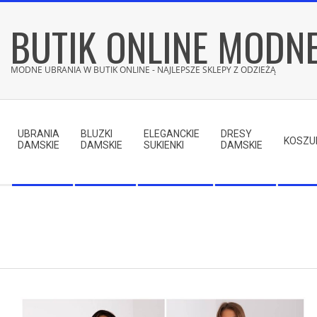
Skip
BUTIK ONLINE MODN
to
content
MODNE UBRANIA W BUTIK ONLINE - NAJLEPSZE SKLEPY Z ODZIEŻĄ
Secondary
Navigation
UBRANIA
BLUZKI
ELEGANCKIE
DRESY
Menu
KOSZU
DAMSKIE
DAMSKIE
SUKIENKI
DAMSKIE