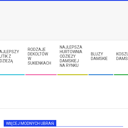
NAJLEPSZA
RODZAJE
AJLEPSZY
HURTOWNIA
DEKOLTÓW
BLUZY
KOSZ
UTIK Z
ODZIEŻY
W
DAMSKIE
DAMS
DZIEŻĄ
DAMSKIEJ
SUKIENKACH
NA RYNKU
WIĘCEJ MODNYCH UBRAŃ