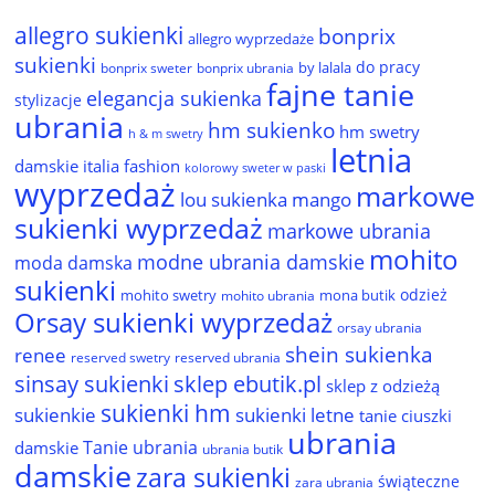
allegro sukienki
bonprix
allegro wyprzedaże
sukienki
do pracy
by lalala
bonprix sweter
bonprix ubrania
fajne tanie
elegancja sukienka
stylizacje
ubrania
hm sukienko
hm swetry
h & m swetry
letnia
damskie
italia fashion
kolorowy sweter w paski
wyprzedaż
markowe
lou sukienka
mango
sukienki wyprzedaż
markowe ubrania
mohito
modne ubrania damskie
moda damska
sukienki
odzież
mohito swetry
mona butik
mohito ubrania
Orsay sukienki wyprzedaż
orsay ubrania
shein sukienka
renee
reserved ubrania
reserved swetry
sinsay sukienki
sklep ebutik.pl
sklep z odzieżą
sukienki hm
sukienkie
sukienki letne
tanie ciuszki
ubrania
Tanie ubrania
damskie
ubrania butik
damskie
zara sukienki
świąteczne
zara ubrania