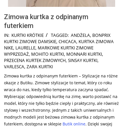
Zimowa kurtka z odpinanym
futerkiem
2025-
IN:
KURTKI KRÓTKIE
TAGGED:
ANDŻELA
,
BONPRIX
12-
KURTKI ZIMOWE DAMSKIE
,
CHICACA
,
KURTKA ZIMOWA
02
NIKE
,
LAURELLE
,
MARKOWE KURTKI ZIMOWE
WYPRZEDAŻ
,
MOHITO KURTKI
,
MONNARI KURTKI
,
PRZECENA KURTEK ZIMOWYCH
,
SINSAY KURTKI
,
VARLESCA
,
ZARA KURTKI
Zimowa kurtka z odpinanym futerkiem – Stylizacje na różne
okazje z Butiku. Zimowe stylizacje to temat, który co roku
wraca do nas, kiedy tylko temperatura zaczyna spadać.
Wybierając odpowiednią kurtkę na zimę, warto postawić na
model, który nie tylko będzie ciepły i praktyczny, ale również
stylowy i wszechstronny. Jednym z takich uniwersalnych i
modnych modeli jest beżowa zimowa kurtka z odpinanym
futerkiem, dostępna w sklepie
Butik online
. Dzięki swojej