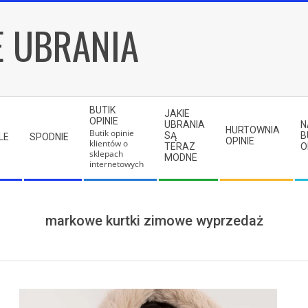
E UBRANIA
BUTIK
JAKIE
OPINIE
UBRANIA
N
HURTOWNIA
Butik opinie
SĄ
B
LE
SPODNIE
OPINIE
klientów o
TERAZ
O
sklepach
MODNE
internetowych
markowe kurtki zimowe wyprzedaż