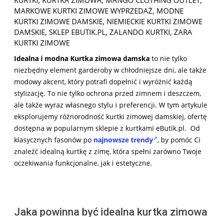
KURTKI
,
KURTKA ZIMOWA
,
MANGO CLOTHING OUTLET
,
MARKOWE KURTKI ZIMOWE WYPRZEDAŻ
,
MODNE
KURTKI ZIMOWE DAMSKIE
,
NIEMIECKIE KURTKI ZIMOWE
DAMSKIE
,
SKLEP EBUTIK.PL
,
ZALANDO KURTKI
,
ZARA
KURTKI ZIMOWE
Idealna i modna Kurtka zimowa damska
to nie tylko
niezbędny element garderoby w chłodniejsze dni, ale także
modowy akcent, który potrafi dopełnić i wyróżnić każdą
stylizację. To nie tylko ochrona przed zimnem i deszczem,
ale także wyraz własnego stylu i preferencji. W tym artykule
eksplorujemy różnorodność kurtki zimowej damskiej, ofertę
dostępna w popularnym sklepie z kurtkami eButik.pl. Od
klasycznych fasonów po
najnowsze trendy
, by pomóc Ci
znaleźć idealną kurtkę z zimę, która spełni zarówno Twoje
oczekiwania funkcjonalne, jak i estetyczne.
Jaka powinna być idealna kurtka zimowa