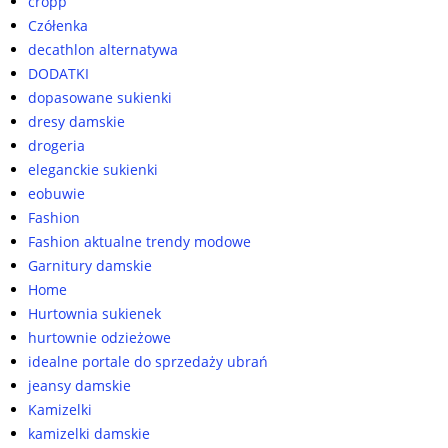
cropp
Czółenka
decathlon alternatywa
DODATKI
dopasowane sukienki
dresy damskie
drogeria
eleganckie sukienki
eobuwie
Fashion
Fashion aktualne trendy modowe
Garnitury damskie
Home
Hurtownia sukienek
hurtownie odzieżowe
idealne portale do sprzedaży ubrań
jeansy damskie
Kamizelki
kamizelki damskie