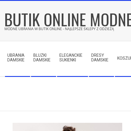
Skip
BUTIK ONLINE MODN
to
content
MODNE UBRANIA W BUTIK ONLINE - NAJLEPSZE SKLEPY Z ODZIEŻĄ
Secondary
Navigation
UBRANIA
BLUZKI
ELEGANCKIE
DRESY
Menu
KOSZU
DAMSKIE
DAMSKIE
SUKIENKI
DAMSKIE