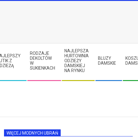
NAJLEPSZA
RODZAJE
AJLEPSZY
HURTOWNIA
DEKOLTÓW
BLUZY
KOSZ
UTIK Z
ODZIEŻY
W
DAMSKIE
DAMS
DZIEŻĄ
DAMSKIEJ
SUKIENKACH
NA RYNKU
WIĘCEJ MODNYCH UBRAŃ