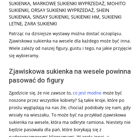
SUKIENKA
,
MARKOWE SUKIENKI WYPRZEDAŻ
,
MOHITO
SUKIENKI
,
ORSAY SUKIENKI WYPRZEDAŻ
,
SHEIN
SUKIENKA
,
SINSAY SUKIENKI
,
SUKIENKI HM
,
SUKIENKI
LETNE
,
ZARA SUKIENKI
Patrząc na dzisiejsze wystawy można dostać oczopląsu.
Zjawiskowa sukienka na wesele dla każdego może być inna.
Wiele zależy od naszej figury, gustu i tego, na jakie przyjęcie
się wybieramy.
Zjawiskowa sukienka na wesele powinna
pasować do figury
Zgodzicie się, że nie zawsze to,
co jest modne
może być
noszone przez wszystkie kobiety? Są takie kroje, które po
prostu wyglądają na nas źle, chociaż podobały się nam, gdy
wisiały na wieszaku. To może być na przykład zjawiskowa
sukienka na wesele, która ma odkryte ramiona. Niestety nie
będzie pasowała dla pań, które borykają się z
nadprogramowymi kilogramami. W zgoła innej, a …