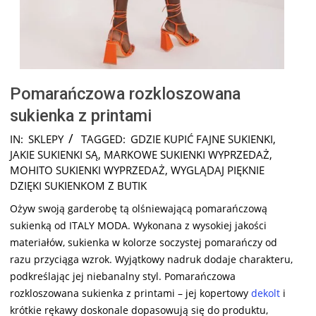
Pomarańczowa rozkloszowana
sukienka z printami
2025-
IN:
SKLEPY
TAGGED:
GDZIE KUPIĆ FAJNE SUKIENKI
,
12-
JAKIE SUKIENKI SĄ
,
MARKOWE SUKIENKI WYPRZEDAŻ
,
05
MOHITO SUKIENKI WYPRZEDAŻ
,
WYGLĄDAJ PIĘKNIE
DZIĘKI SUKIENKOM Z BUTIK
Ożyw swoją garderobę tą olśniewającą pomarańczową
sukienką od ITALY MODA. Wykonana z wysokiej jakości
materiałów, sukienka w kolorze soczystej pomarańczy od
razu przyciąga wzrok. Wyjątkowy nadruk dodaje charakteru,
podkreślając jej niebanalny styl. Pomarańczowa
rozkloszowana sukienka z printami – jej kopertowy
dekolt
i
krótkie rękawy doskonale dopasowują się do produktu,