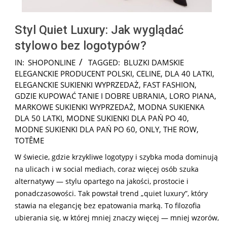
Styl Quiet Luxury: Jak wyglądać
stylowo bez logotypów?
2026-
IN:
SHOPONLINE
TAGGED:
BLUZKI DAMSKIE
02-
ELEGANCKIE PRODUCENT POLSKI
,
CELINE
,
DLA 40 LATKI
,
24
ELEGANCKIE SUKIENKI WYPRZEDAŻ
,
FAST FASHION
,
GDZIE KUPOWAĆ TANIE I DOBRE UBRANIA
,
LORO PIANA
,
MARKOWE SUKIENKI WYPRZEDAŻ
,
MODNA SUKIENKA
DLA 50 LATKI
,
MODNE SUKIENKI DLA PAŃ PO 40
,
MODNE SUKIENKI DLA PAŃ PO 60
,
ONLY
,
THE ROW
,
TOTÊME
W świecie, gdzie krzykliwe logotypy i szybka moda dominują
na ulicach i w social mediach, coraz więcej osób szuka
alternatywy — stylu opartego na jakości, prostocie i
ponadczasowości. Tak powstał trend „quiet luxury”, który
stawia na elegancję bez epatowania marką. To filozofia
ubierania się, w której mniej znaczy więcej — mniej wzorów,