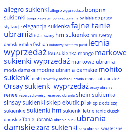
allegro sukienki
bonprix
allegro wyprzedaże
sukienki
do pracy
by lalala
bonprix sweter
bonprix ubrania
fajne tanie
elegancja sukienka
stylizacje
ubrania
hm sukienko
hm swetry
h & m swetry
letnia
damskie
italia fashion
kolorowy sweter w paski
wyprzedaż
markowe
lou sukienka
mango
sukienki wyprzedaż
markowe ubrania
mohito
modne ubrania damskie
moda damska
sukienki
odzież
mohito swetry
mona butik
mohito ubrania
Orsay sukienki wyprzedaż
orsay ubrania
shein sukienka
renee
reserved ubrania
reserved swetry
sinsay sukienki
sklep ebutik.pl
sklep z odzieżą
sukienki hm
sukienkie
sukienki letne
tanie ciuszki
ubrania
Tanie ubrania
damskie
ubrania butik
damskie
zara sukienki
świąteczne
zara ubrania