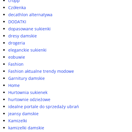
cropp
Czółenka
decathlon alternatywa
DODATKI
dopasowane sukienki
dresy damskie
drogeria
eleganckie sukienki
eobuwie
Fashion
Fashion aktualne trendy modowe
Garnitury damskie
Home
Hurtownia sukienek
hurtownie odzieżowe
idealne portale do sprzedaży ubrań
jeansy damskie
Kamizelki
kamizelki damskie