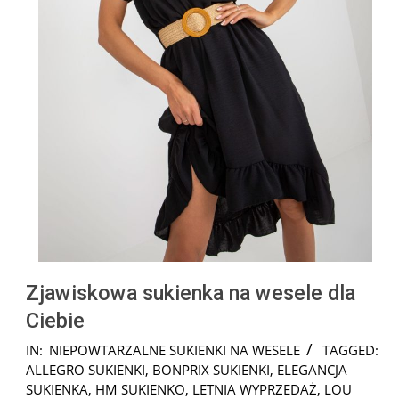
Zjawiskowa sukienka na wesele dla
Ciebie
2026-
IN:
NIEPOWTARZALNE SUKIENKI NA WESELE
TAGGED:
02-
ALLEGRO SUKIENKI
,
BONPRIX SUKIENKI
,
ELEGANCJA
07
SUKIENKA
,
HM SUKIENKO
,
LETNIA WYPRZEDAŻ
,
LOU