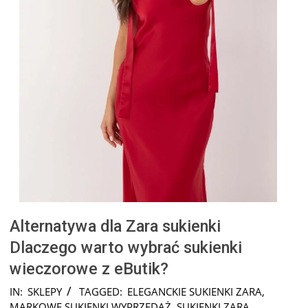
Alternatywa dla Zara sukienki
Dlaczego warto wybrać sukienki
wieczorowe z eButik?
2026-
IN:
SKLEPY
TAGGED:
ELEGANCKIE SUKIENKI ZARA
,
01-
MARKOWE SUKIENKI WYPRZEDAŻ
,
SUKIENKI ZARA
,