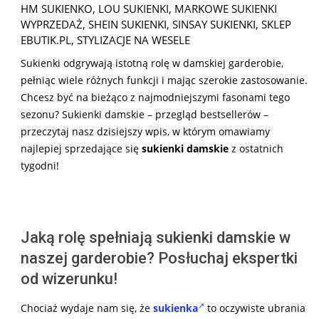
01-
HM SUKIENKO
,
LOU SUKIENKI
,
MARKOWE SUKIENKI
26
WYPRZEDAŻ
,
SHEIN SUKIENKI
,
SINSAY SUKIENKI
,
SKLEP
EBUTIK.PL
,
STYLIZACJE NA WESELE
Sukienki odgrywają istotną rolę w damskiej garderobie,
pełniąc wiele różnych funkcji i mając szerokie zastosowanie.
Chcesz być na bieżąco z najmodniejszymi fasonami tego
sezonu? Sukienki damskie – przegląd bestsellerów –
przeczytaj nasz dzisiejszy wpis, w którym omawiamy
najlepiej sprzedające się
sukienki damskie
z ostatnich
tygodni!
Jaką rolę spełniają sukienki damskie w
naszej garderobie? Posłuchaj ekspertki
od wizerunku!
Chociaż wydaje nam się, że
sukienka
to oczywiste ubrania