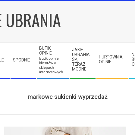
E UBRANIA
BUTIK
JAKIE
OPINIE
UBRANIA
N
HURTOWNIA
Butik opinie
SĄ
B
LE
SPODNIE
OPINIE
klientów o
TERAZ
O
sklepach
MODNE
internetowych
markowe sukienki wyprzedaż