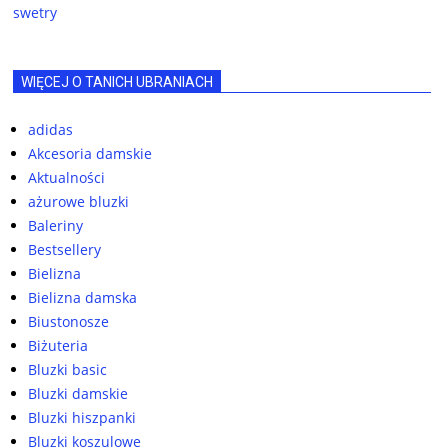
swetry
WIĘCEJ O TANICH UBRANIACH
adidas
Akcesoria damskie
Aktualności
ażurowe bluzki
Baleriny
Bestsellery
Bielizna
Bielizna damska
Biustonosze
Biżuteria
Bluzki basic
Bluzki damskie
Bluzki hiszpanki
Bluzki koszulowe