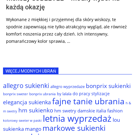
każdą okazję
Wykonane z miękkiej i przyjemnej dla skóry wiskozy, te
spodnie zapewniają nie tylko atrakcyjny wygląd, ale również
komfort noszenia przez cały dzień. Ich intensywny,
pomarańczowy kolor sprawia, …
WIĘCEJ MODNYCH UBRAŃ
allegro sukienki
bonprix sukienki
allegro wyprzedaże
do pracy stylizacje
by lalala
bonprix sweter
bonprix ubrania
fajne tanie ubrania
elegancja sukienka
h &
hm sukienko
hm swetry damskie
italia fashion
m swetry
letnia wyprzedaż
lou
kolorowy sweter w paski
markowe sukienki
sukienka
mango