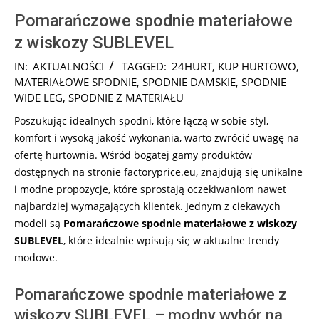
Pomarańczowe spodnie materiałowe
z wiskozy SUBLEVEL
2024-
IN:
AKTUALNOŚCI
TAGGED:
24HURT
,
KUP HURTOWO
,
09-
MATERIAŁOWE SPODNIE
,
SPODNIE DAMSKIE
,
SPODNIE
17
WIDE LEG
,
SPODNIE Z MATERIAŁU
Poszukując idealnych spodni, które łączą w sobie styl,
komfort i wysoką jakość wykonania, warto zwrócić uwagę na
ofertę hurtownia. Wśród bogatej gamy produktów
dostępnych na stronie factoryprice.eu, znajdują się unikalne
i modne propozycje, które sprostają oczekiwaniom nawet
najbardziej wymagających klientek. Jednym z ciekawych
modeli są
Pomarańczowe spodnie materiałowe z wiskozy
SUBLEVEL
, które idealnie wpisują się w aktualne trendy
modowe.
Pomarańczowe spodnie materiałowe z
wiskozy SUBLEVEL – modny wybór na