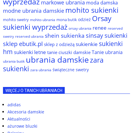
wyprzedaż
markowe ubrania
moda damska
mohito sukienki
modne ubrania damskie
Orsay
odzież
mohito swetry
mona butik
mohito ubrania
sukienki wyprzedaż
renee
orsay ubrania
reserved
sinsay sukienki
shein sukienka
reserved ubrania
swetry
sukienki
sklep ebutik.pl
sukienkie
sklep z odzieżą
hm
sukienki letne
Tanie ubrania
tanie ciuszki damskie
ubrania damskie
zara
ubrania butik
sukienki
świąteczne swetry
zara ubrania
WIĘCEJ O TANICH UBRANIACH
adidas
Akcesoria damskie
Aktualności
ażurowe bluzki