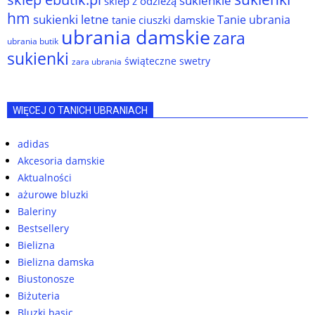
sukienkie
sklep z odzieżą
hm
sukienki letne
Tanie ubrania
tanie ciuszki damskie
ubrania damskie
zara
ubrania butik
sukienki
świąteczne swetry
zara ubrania
WIĘCEJ O TANICH UBRANIACH
adidas
Akcesoria damskie
Aktualności
ażurowe bluzki
Baleriny
Bestsellery
Bielizna
Bielizna damska
Biustonosze
Biżuteria
Bluzki basic