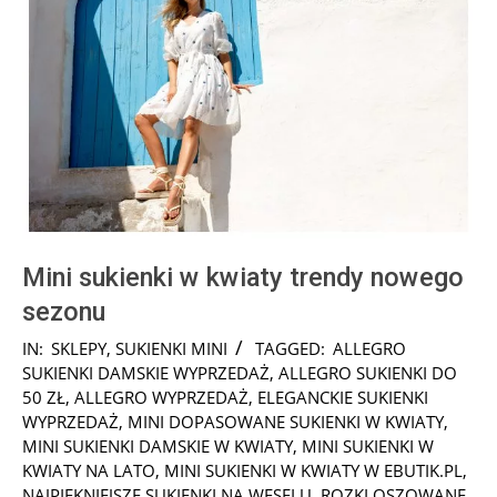
Mini sukienki w kwiaty trendy nowego
sezonu
2025-
IN:
SKLEPY
,
SUKIENKI MINI
TAGGED:
ALLEGRO
03-
SUKIENKI DAMSKIE WYPRZEDAŻ
,
ALLEGRO SUKIENKI DO
07
50 ZŁ
,
ALLEGRO WYPRZEDAŻ
,
ELEGANCKIE SUKIENKI
WYPRZEDAŻ
,
MINI DOPASOWANE SUKIENKI W KWIATY
,
MINI SUKIENKI DAMSKIE W KWIATY
,
MINI SUKIENKI W
KWIATY NA LATO
,
MINI SUKIENKI W KWIATY W EBUTIK.PL
,
NAJPIĘKNIEJSZE SUKIENKI NA WESELU
,
ROZKLOSZOWANE