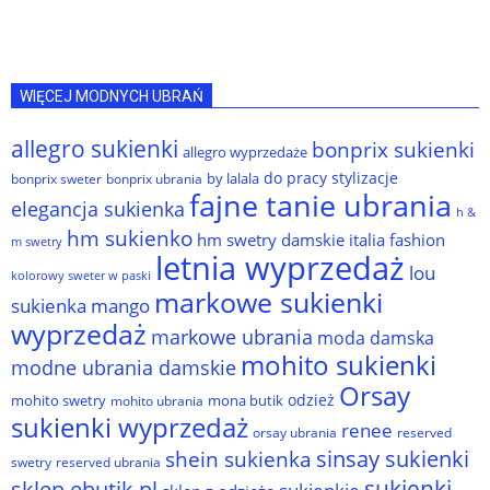
WIĘCEJ MODNYCH UBRAŃ
allegro sukienki
bonprix sukienki
allegro wyprzedaże
do pracy stylizacje
by lalala
bonprix sweter
bonprix ubrania
fajne tanie ubrania
elegancja sukienka
h &
hm sukienko
hm swetry damskie
italia fashion
m swetry
letnia wyprzedaż
lou
kolorowy sweter w paski
markowe sukienki
sukienka
mango
wyprzedaż
markowe ubrania
moda damska
mohito sukienki
modne ubrania damskie
Orsay
odzież
mohito swetry
mona butik
mohito ubrania
sukienki wyprzedaż
renee
orsay ubrania
reserved
sinsay sukienki
shein sukienka
reserved ubrania
swetry
sukienki
sklep ebutik.pl