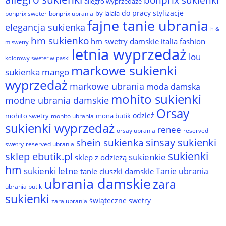
allegro wyprzedaże
do pracy stylizacje
by lalala
bonprix sweter
bonprix ubrania
fajne tanie ubrania
elegancja sukienka
h &
hm sukienko
hm swetry damskie
italia fashion
m swetry
letnia wyprzedaż
lou
kolorowy sweter w paski
markowe sukienki
sukienka
mango
wyprzedaż
markowe ubrania
moda damska
mohito sukienki
modne ubrania damskie
Orsay
odzież
mohito swetry
mona butik
mohito ubrania
sukienki wyprzedaż
renee
orsay ubrania
reserved
sinsay sukienki
shein sukienka
reserved ubrania
swetry
sukienki
sklep ebutik.pl
sukienkie
sklep z odzieżą
hm
sukienki letne
Tanie ubrania
tanie ciuszki damskie
ubrania damskie
zara
ubrania butik
sukienki
świąteczne swetry
zara ubrania