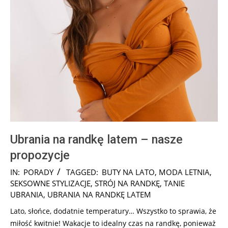
Ubrania na randkę latem – nasze
propozycje
2025-
IN:
PORADY
TAGGED:
BUTY NA LATO
,
MODA LETNIA
,
07-
SEKSOWNE STYLIZACJE
,
STRÓJ NA RANDKĘ
,
TANIE
24
UBRANIA
,
UBRANIA NA RANDKĘ LATEM
Lato, słońce, dodatnie temperatury… Wszystko to sprawia, że
miłość kwitnie! Wakacje to idealny czas na randkę, ponieważ