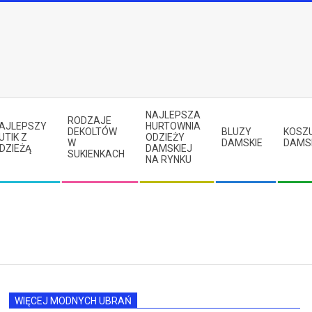
NAJLEPSZA
RODZAJE
AJLEPSZY
HURTOWNIA
DEKOLTÓW
BLUZY
KOSZ
UTIK Z
ODZIEŻY
W
DAMSKIE
DAMS
DZIEŻĄ
DAMSKIEJ
SUKIENKACH
NA RYNKU
WIĘCEJ MODNYCH UBRAŃ