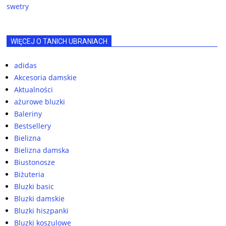
swetry
WIĘCEJ O TANICH UBRANIACH
adidas
Akcesoria damskie
Aktualności
ażurowe bluzki
Baleriny
Bestsellery
Bielizna
Bielizna damska
Biustonosze
Biżuteria
Bluzki basic
Bluzki damskie
Bluzki hiszpanki
Bluzki koszulowe