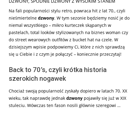
DZWONY
,
SPODNIE DZWONY Z WYSOKIM STANEM
Na fali popularności stylu retro, powraca hit z lat 70., czyli
nieśmiertelne
dzwony
. W tym sezonie będziemy nosić je do
niemal wszystkiego – mikro kurteczek skąpanych w
pastelach, total looków stylizowanych na biznes woman czy
do street wearowych outfitów z bucket hat na czele. W
dzisiejszym wpisie podpowiemy Ci, które z nich sprawdzą
się u Ciebie i z czym je połączyć – koniecznie przeczytaj!
Back to 70’s, czyli krótka historia
szerokich nogawek
Chociaż swoją popularność zyskały dopiero w latach 70. XX
wieku, tak naprawdę jednak
dzwony
pojawiły się już w XIX
stuleciu. Wówczas ten fason nosili głównie szeregowi …