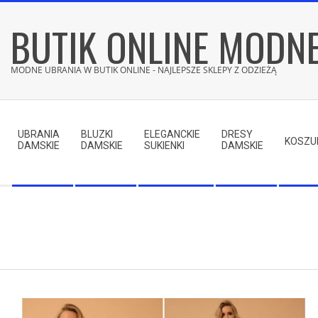
Skip
BUTIK ONLINE MODN
to
content
MODNE UBRANIA W BUTIK ONLINE - NAJLEPSZE SKLEPY Z ODZIEŻĄ
Secondary
Navigation
UBRANIA
BLUZKI
ELEGANCKIE
DRESY
Menu
KOSZU
DAMSKIE
DAMSKIE
SUKIENKI
DAMSKIE