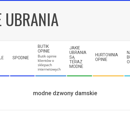
E UBRANIA
BUTIK
JAKIE
OPINIE
UBRANIA
N
HURTOWNIA
Butik opinie
SĄ
B
LE
SPODNIE
OPINIE
klientów o
TERAZ
O
sklepach
MODNE
internetowych
modne dzwony damskie