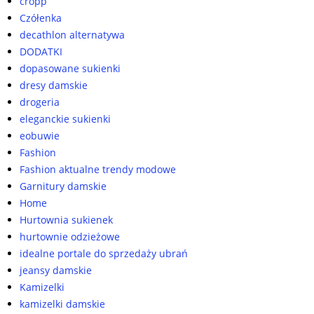
cropp
Czółenka
decathlon alternatywa
DODATKI
dopasowane sukienki
dresy damskie
drogeria
eleganckie sukienki
eobuwie
Fashion
Fashion aktualne trendy modowe
Garnitury damskie
Home
Hurtownia sukienek
hurtownie odzieżowe
idealne portale do sprzedaży ubrań
jeansy damskie
Kamizelki
kamizelki damskie