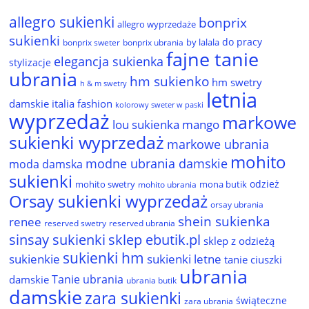
allegro sukienki
bonprix
allegro wyprzedaże
sukienki
do pracy
by lalala
bonprix sweter
bonprix ubrania
fajne tanie
elegancja sukienka
stylizacje
ubrania
hm sukienko
hm swetry
h & m swetry
letnia
damskie
italia fashion
kolorowy sweter w paski
wyprzedaż
markowe
lou sukienka
mango
sukienki wyprzedaż
markowe ubrania
mohito
modne ubrania damskie
moda damska
sukienki
odzież
mohito swetry
mona butik
mohito ubrania
Orsay sukienki wyprzedaż
orsay ubrania
shein sukienka
renee
reserved ubrania
reserved swetry
sinsay sukienki
sklep ebutik.pl
sklep z odzieżą
sukienki hm
sukienkie
sukienki letne
tanie ciuszki
ubrania
Tanie ubrania
damskie
ubrania butik
damskie
zara sukienki
świąteczne
zara ubrania