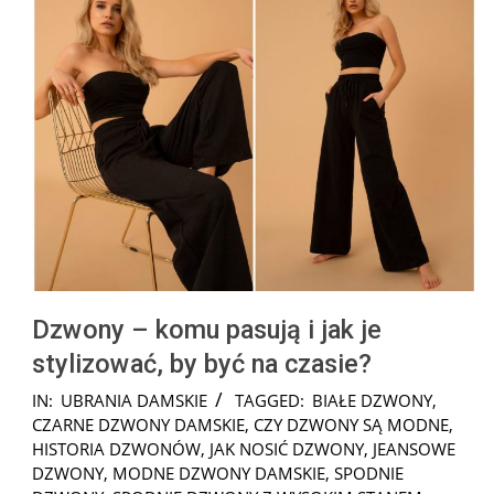
Dzwony – komu pasują i jak je
stylizować, by być na czasie?
2025-
IN:
UBRANIA DAMSKIE
TAGGED:
BIAŁE DZWONY
,
08-
CZARNE DZWONY DAMSKIE
,
CZY DZWONY SĄ MODNE
,
01
HISTORIA DZWONÓW
,
JAK NOSIĆ DZWONY
,
JEANSOWE
DZWONY
,
MODNE DZWONY DAMSKIE
,
SPODNIE