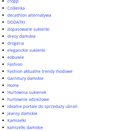
cropp
Czółenka
decathlon alternatywa
DODATKI
dopasowane sukienki
dresy damskie
drogeria
eleganckie sukienki
eobuwie
Fashion
Fashion aktualne trendy modowe
Garnitury damskie
Home
Hurtownia sukienek
hurtownie odzieżowe
idealne portale do sprzedaży ubrań
jeansy damskie
Kamizelki
kamizelki damskie