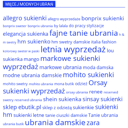
WIĘCEJ MODNYCH UBRAŃ
allegro sukienki
bonprix sukienki
allegro wyprzedaże
do pracy stylizacje
by lalala
bonprix sweter
bonprix ubrania
fajne tanie ubrania
elegancja sukienka
h &
hm sukienko
hm swetry damskie
italia fashion
m swetry
letnia wyprzedaż
lou
kolorowy sweter w paski
markowe sukienki
sukienka
mango
wyprzedaż
markowe ubrania
moda damska
mohito sukienki
modne ubrania damskie
Orsay
odzież
mohito swetry
mona butik
mohito ubrania
sukienki wyprzedaż
renee
orsay ubrania
reserved
sinsay sukienki
shein sukienka
reserved ubrania
swetry
sukienki
sklep ebutik.pl
sukienkie
sklep z odzieżą
hm
sukienki letne
Tanie ubrania
tanie ciuszki damskie
ubrania damskie
zara
ubrania butik