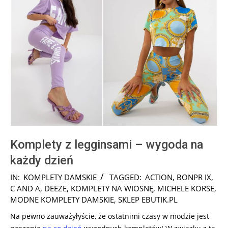
Komplety z legginsami – wygoda na
każdy dzień
2025-
IN:
KOMPLETY DAMSKIE
TAGGED:
ACTION
,
BONPR IX
,
05-
C AND A
,
DEEZE
,
KOMPLETY NA WIOSNĘ
,
MICHELE KORSE
,
29
MODNE KOMPLETY DAMSKIE
,
SKLEP EBUTIK.PL
Na pewno zauważyłyście, że ostatnimi czasy w modzie jest