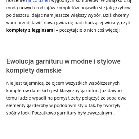
noszenie
na co dzień
wygodnych kompletów! W związku z tą
modą nowych rodzajów kompletów pojawiło się jak grzybów
po deszczu, dając nam jeszcze większy wybór. Dziś chcemy
wam przedstawić nową gwiazdę nadchodzącej wiosny, czyli
komplety z legginsami
– poczytajcie o nich coś więcej!
Ewolucja garnituru w modne i stylowe
komplety damskie
Nie jest tajemnicą, że ojcem wszystkich współczesnych
kompletów damskich jest klasyczny garnitur. Już dawno
temu ludzie wpadli na pomysł, żeby połączyć ze sobą dwa
elementy garderoby w podobnym stylu tak, by tworzyły
spójny look! Początkowo garnitury były zwyczajnym …