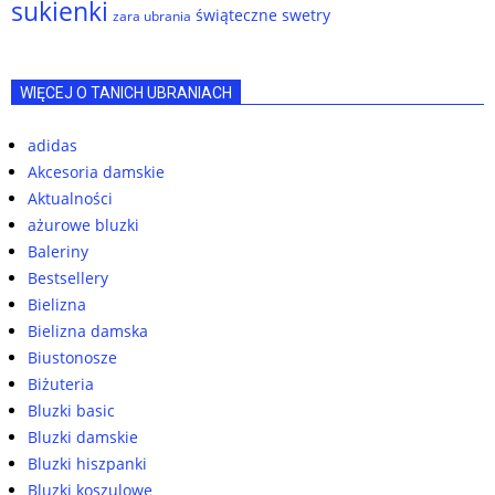
sukienki
świąteczne swetry
zara ubrania
WIĘCEJ O TANICH UBRANIACH
adidas
Akcesoria damskie
Aktualności
ażurowe bluzki
Baleriny
Bestsellery
Bielizna
Bielizna damska
Biustonosze
Biżuteria
Bluzki basic
Bluzki damskie
Bluzki hiszpanki
Bluzki koszulowe