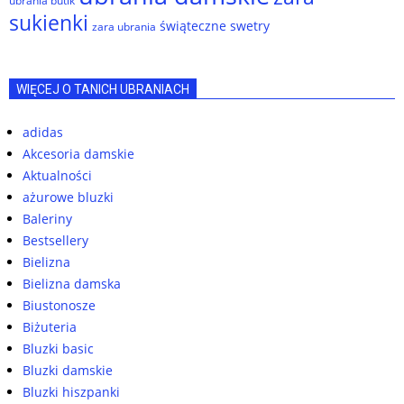
ubrania butik
sukienki
świąteczne swetry
zara ubrania
WIĘCEJ O TANICH UBRANIACH
adidas
Akcesoria damskie
Aktualności
ażurowe bluzki
Baleriny
Bestsellery
Bielizna
Bielizna damska
Biustonosze
Biżuteria
Bluzki basic
Bluzki damskie
Bluzki hiszpanki