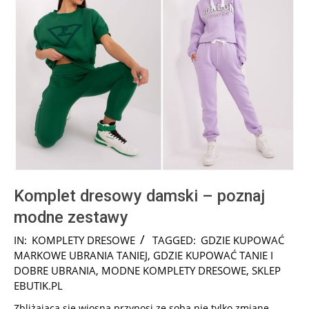
Komplet dresowy damski – poznaj
modne zestawy
2026-
IN:
KOMPLETY DRESOWE
TAGGED:
GDZIE KUPOWAĆ
01-
MARKOWE UBRANIA TANIEJ
,
GDZIE KUPOWAĆ TANIE I
07
DOBRE UBRANIA
,
MODNE KOMPLETY DRESOWE
,
SKLEP
EBUTIK.PL
Zbliżająca się wiosna przynosi ze sobą nie tylko zmianę