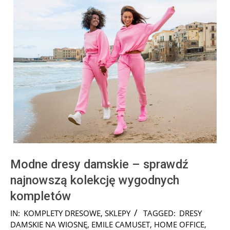
Modne dresy damskie – sprawdź
najnowszą kolekcję wygodnych
kompletów
2025-
IN:
KOMPLETY DRESOWE
,
SKLEPY
TAGGED:
DRESY
03-
DAMSKIE NA WIOSNĘ
,
EMILE CAMUSET
,
HOME OFFICE
,