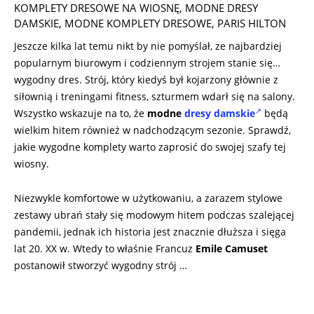
11
KOMPLETY DRESOWE NA WIOSNĘ
,
MODNE DRESY
DAMSKIE
,
MODNE KOMPLETY DRESOWE
,
PARIS HILTON
Jeszcze kilka lat temu nikt by nie pomyślał, ze najbardziej
popularnym biurowym i codziennym strojem stanie się…
wygodny dres. Strój, który kiedyś był kojarzony głównie z
siłownią i treningami fitness, szturmem wdarł się na salony.
Wszystko wskazuje na to, że
modne
dresy damskie
będą
wielkim hitem również w nadchodzącym sezonie. Sprawdź,
jakie wygodne komplety warto zaprosić do swojej szafy tej
wiosny.
Niezwykle komfortowe w użytkowaniu, a zarazem stylowe
zestawy ubrań stały się modowym hitem podczas szalejącej
pandemii, jednak ich historia jest znacznie dłuższa i sięga
lat 20. XX w. Wtedy to właśnie Francuz
Emile Camuset
postanowił stworzyć wygodny strój …