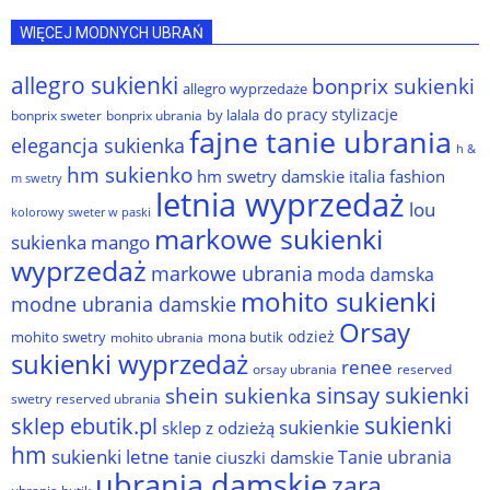
WIĘCEJ MODNYCH UBRAŃ
allegro sukienki
bonprix sukienki
allegro wyprzedaże
do pracy stylizacje
by lalala
bonprix sweter
bonprix ubrania
fajne tanie ubrania
elegancja sukienka
h &
hm sukienko
hm swetry damskie
italia fashion
m swetry
letnia wyprzedaż
lou
kolorowy sweter w paski
markowe sukienki
sukienka
mango
wyprzedaż
markowe ubrania
moda damska
mohito sukienki
modne ubrania damskie
Orsay
odzież
mohito swetry
mona butik
mohito ubrania
sukienki wyprzedaż
renee
orsay ubrania
reserved
sinsay sukienki
shein sukienka
reserved ubrania
swetry
sukienki
sklep ebutik.pl
sukienkie
sklep z odzieżą
hm
sukienki letne
Tanie ubrania
tanie ciuszki damskie
ubrania damskie
zara