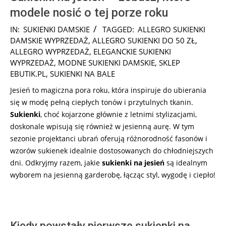
modele nosić o tej porze roku
2025-
IN:
SUKIENKI DAMSKIE
TAGGED:
ALLEGRO SUKIENKI
10-
DAMSKIE WYPRZEDAŻ
,
ALLEGRO SUKIENKI DO 50 ZŁ
,
28
ALLEGRO WYPRZEDAŻ
,
ELEGANCKIE SUKIENKI
WYPRZEDAŻ
,
MODNE SUKIENKI DAMSKIE
,
SKLEP
EBUTIK.PL
,
SUKIENKI NA BALE
Jesień to magiczna pora roku, która inspiruje do ubierania
się w modę pełną ciepłych tonów i przytulnych tkanin.
Sukienki
, choć kojarzone głównie z letnimi stylizacjami,
doskonale wpisują się również w jesienną aurę. W tym
sezonie projektanci ubrań oferują różnorodność fasonów i
wzorów sukienek idealnie dostosowanych do chłodniejszych
dni. Odkryjmy razem, jakie
sukienki
na jesień
są idealnym
wyborem na jesienną garderobę, łącząc styl, wygodę i ciepło!
Kiedy powstały pierwsze sukienki na