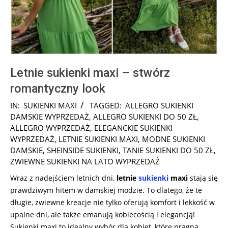
Letnie sukienki maxi – stwórz
romantyczny look
2025-
IN:
SUKIENKI MAXI
TAGGED:
ALLEGRO SUKIENKI
07-
DAMSKIE WYPRZEDAŻ
,
ALLEGRO SUKIENKI DO 50 ZŁ
,
02
ALLEGRO WYPRZEDAŻ
,
ELEGANCKIE SUKIENKI
WYPRZEDAŻ
,
LETNIE SUKIENKI MAXI
,
MODNE SUKIENKI
DAMSKIE
,
SHEINSIDE SUKIENKI
,
TANIE SUKIENKI DO 50 ZŁ
,
ZWIEWNE SUKIENKI NA LATO WYPRZEDAŻ
Wraz z nadejściem letnich dni,
letnie
sukienki
maxi
stają się
prawdziwym hitem w damskiej modzie. To dlatego, że te
długie, zwiewne kreacje nie tylko oferują komfort i lekkość w
upalne dni, ale także emanują kobiecością i elegancją!
Sukienki maxi to idealny wybór dla kobiet, które pragną