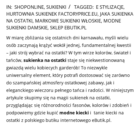
2026-
IN:
SHOPONLINE
,
SUKIENKI
TAGGED:
E STYLIZACJE
,
02-
HURTOWNIA SUKIENEK FACTORYPRICE.EU
,
JAKA SUKIENKA
17
NA OSTATKI
,
MARKOWE SUKIENKI WŁOSKIE
,
MODNE
SUKIENKI DAMSKIE
,
SKLEP EBUTIK.PL
W miarę zbliżania się ostatnich dni karnawału, myśli wielu
osób zaczynają krążyć wokół jednej, fundamentalnej kwestii
– jaki strój wybrać na ostatki? W tym wirze kolorów, świateł i
tańców,
sukienka na ostatki
staje się niekwestionowaną
gwiazdą wielu kobiecych garderób! To niezwykle
uniwersalny element, który potrafi dostosować się zarówno
do szampańskiej atmosfery ostatkowej zabawy, jak i
eleganckiego wieczoru pełnego tańca i radości. W niniejszym
artykule skupimy się na magii sukienek na ostatki,
przyglądając się różnorodności fasonów, kolorów i zdobień i
podpowiemy gdzie kupić
modne kiecki
i tanie kiecki na
ostatki z polskiego butiku internetowego eButik.pl.