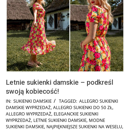
Letnie sukienki damskie – podkreśl
swoją kobiecość!
2026-
IN:
SUKIENKI DAMSKIE
TAGGED:
ALLEGRO SUKIENKI
05-
DAMSKIE WYPRZEDAŻ
,
ALLEGRO SUKIENKI DO 50 ZŁ
,
03
ALLEGRO WYPRZEDAŻ
,
ELEGANCKIE SUKIENKI
WYPRZEDAŻ
,
LETNIE SUKIENKI DAMSKIE
,
MODNE
SUKIENKI DAMSKIE
,
NAJPIĘKNIEJSZE SUKIENKI NA WESELU
,