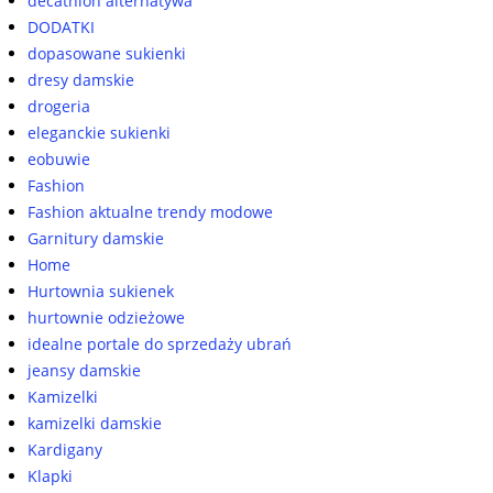
decathlon alternatywa
DODATKI
dopasowane sukienki
dresy damskie
drogeria
eleganckie sukienki
eobuwie
Fashion
Fashion aktualne trendy modowe
Garnitury damskie
Home
Hurtownia sukienek
hurtownie odzieżowe
idealne portale do sprzedaży ubrań
jeansy damskie
Kamizelki
kamizelki damskie
Kardigany
Klapki