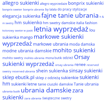
allegro sukienki
bonprix sukienki
allegro wyprzedaże
do pracy stylizacje
by lalala
bonprix sweter
bonprix ubrania
fajne tanie ubrania
elegancja sukienka
h &
hm sukienko
hm swetry damskie
italia fashion
m swetry
letnia wyprzedaż
lou
kolorowy sweter w paski
markowe sukienki
sukienka
mango
wyprzedaż
markowe ubrania
moda damska
mohito sukienki
modne ubrania damskie
Orsay
odzież
mohito swetry
mona butik
mohito ubrania
sukienki wyprzedaż
renee
orsay ubrania
reserved
sinsay sukienki
shein sukienka
reserved ubrania
swetry
sukienki
sklep ebutik.pl
sukienkie
sklep z odzieżą
hm
sukienki letne
Tanie ubrania
tanie ciuszki damskie
ubrania damskie
zara
ubrania butik
sukienki
świąteczne swetry
zara ubrania