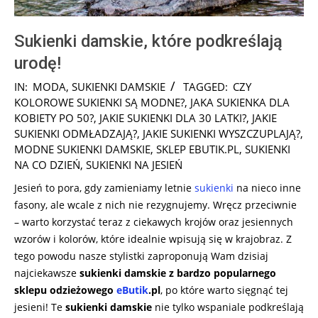
Sukienki damskie, które podkreślają
urodę!
2025-
IN:
MODA
,
SUKIENKI DAMSKIE
TAGGED:
CZY
10-
KOLOROWE SUKIENKI SĄ MODNE?
,
JAKA SUKIENKA DLA
14
KOBIETY PO 50?
,
JAKIE SUKIENKI DLA 30 LATKI?
,
JAKIE
SUKIENKI ODMŁADZAJĄ?
,
JAKIE SUKIENKI WYSZCZUPLAJĄ?
,
MODNE SUKIENKI DAMSKIE
,
SKLEP EBUTIK.PL
,
SUKIENKI
NA CO DZIEŃ
,
SUKIENKI NA JESIEŃ
Jesień to pora, gdy zamieniamy letnie
sukienki
na nieco inne
fasony, ale wcale z nich nie rezygnujemy. Wręcz przeciwnie
– warto korzystać teraz z ciekawych krojów oraz jesiennych
wzorów i kolorów, które idealnie wpisują się w krajobraz. Z
tego powodu nasze stylistki zaproponują Wam dzisiaj
najciekawsze
sukienki damskie
z bardzo popularnego
sklepu odzieżowego
eButik
.pl
, po które warto sięgnąć tej
jesieni! Te
sukienki damskie
nie tylko wspaniale podkreślają