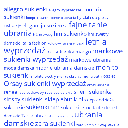
allegro sukienki
bonprix
allegro wyprzedaże
sukienki
do pracy
by lalala
bonprix sweter
bonprix ubrania
fajne tanie
elegancja sukienka
stylizacje
ubrania
hm sukienko
hm swetry
h & m swetry
letnia
damskie
italia fashion
kolorowy sweter w paski
wyprzedaż
markowe
lou sukienka
mango
sukienki wyprzedaż
markowe ubrania
mohito
modne ubrania damskie
moda damska
sukienki
odzież
mohito swetry
mona butik
mohito ubrania
Orsay sukienki wyprzedaż
orsay ubrania
shein sukienka
renee
reserved ubrania
reserved swetry
sinsay sukienki
sklep ebutik.pl
sklep z odzieżą
sukienki hm
sukienkie
sukienki letne
tanie ciuszki
ubrania
Tanie ubrania
damskie
ubrania butik
damskie
zara sukienki
świąteczne
zara ubrania