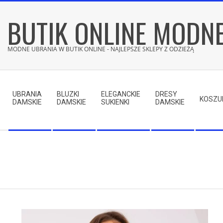
Skip
BUTIK ONLINE MODN
to
content
MODNE UBRANIA W BUTIK ONLINE - NAJLEPSZE SKLEPY Z ODZIEŻĄ
Secondary
Navigation
UBRANIA
BLUZKI
ELEGANCKIE
DRESY
Menu
KOSZU
DAMSKIE
DAMSKIE
SUKIENKI
DAMSKIE