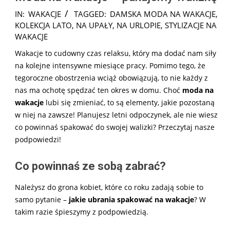
2025-
IN:
WAKACJE
TAGGED:
DAMSKA MODA NA WAKACJE
,
07-
KOLEKCJA LATO
,
NA UPAŁY
,
NA URLOPIE
,
STYLIZACJE NA
29
WAKACJE
Wakacje to cudowny czas relaksu, który ma dodać nam siły
na kolejne intensywne miesiące pracy. Pomimo tego, że
tegoroczne obostrzenia wciąż obowiązują, to nie każdy z
nas ma ochotę spędzać ten okres w domu. Choć
moda na
wakacje
lubi się zmieniać, to są elementy, jakie pozostaną
w niej na zawsze! Planujesz letni odpoczynek, ale nie wiesz
co powinnaś spakować do swojej walizki? Przeczytaj nasze
podpowiedzi!
Co powinnaś ze sobą zabrać?
Należysz do grona kobiet, które co roku zadają
sobie to
samo pytanie –
jakie ubrania spakować na wakacje
? W
takim razie śpieszymy z podpowiedzią.