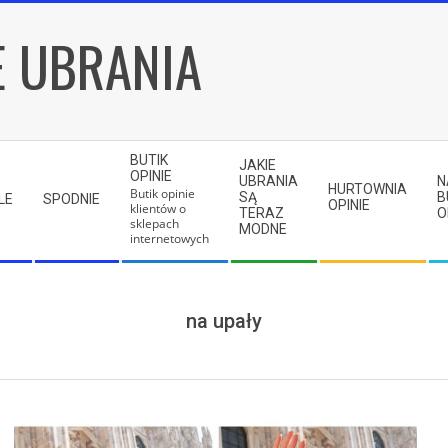
E UBRANIA
BUTIK
JAKIE
OPINIE
UBRANIA
N
HURTOWNIA
Butik opinie
SĄ
B
LE
SPODNIE
OPINIE
klientów o
TERAZ
O
sklepach
MODNE
internetowych
na upały