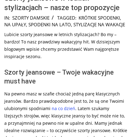
stylizacjach – nasze top propozycje
2025-
IN:
SZORTY DAMSKIE
TAGGED:
KRÓTKIE SPODENKI
,
07-
NA UPAŁY
,
SPODENKI NA LATO
,
STYLIZACJE NA WAKACJE
29
Lubicie szorty jeansowe w letnich stylizacjach? Bo my –
bardzo! To nasz prawdziwy wakacyjny hit. W dzisiejszym
blogowym wpisie chcemy przedstawić Wam najgorętsze
inspiracje sezonu.
Szorty jeansowe – Twoje wakacyjne
must have
Na pewno masz w szafie chociaż jedną parę klasycznych
jeansów. Bardzo prawdopodobne jest to, że są one Twoimi
ulubionymi spodniami
na co dzień
. Latem szukamy
lżejszych strojów, więc klasyczne jeansy to być może nie to,
a przynajmniej na pewno nie w upalne dni. Mamy jednak
idealne rozwiązanie – to oczywiście szorty jeansowe. Krótkie