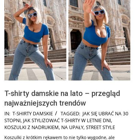
T-shirty damskie na lato – przegląd
najważniejszych trendów
2025-
IN:
T-SHIRTY DAMSKIE
TAGGED:
JAK SIĘ UBRAĆ NA 30
08-
STOPNI
,
JAK STYLIZOWAĆ T-SHIRTY W LETNIE DNI
,
02
KOSZULKI Z NADRUKIEM
,
NA UPAŁY
,
STREET STYLE
Koszulki z krótkim rękawem to nie tylko wygodne, ale