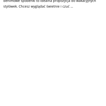
denimowe spodenki to idealna propozycja do wakacyjnych
stylówek. Chcesz wyglądać świetnie i czuć …