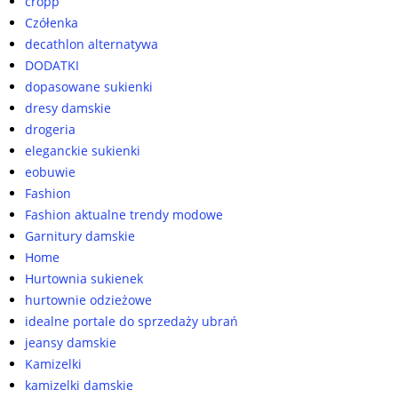
cropp
Czółenka
decathlon alternatywa
DODATKI
dopasowane sukienki
dresy damskie
drogeria
eleganckie sukienki
eobuwie
Fashion
Fashion aktualne trendy modowe
Garnitury damskie
Home
Hurtownia sukienek
hurtownie odzieżowe
idealne portale do sprzedaży ubrań
jeansy damskie
Kamizelki
kamizelki damskie