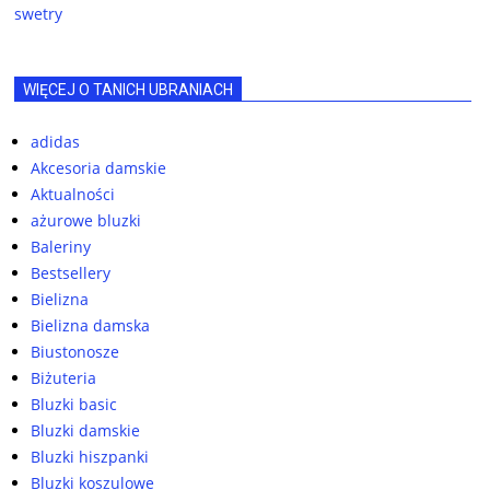
swetry
WIĘCEJ O TANICH UBRANIACH
adidas
Akcesoria damskie
Aktualności
ażurowe bluzki
Baleriny
Bestsellery
Bielizna
Bielizna damska
Biustonosze
Biżuteria
Bluzki basic
Bluzki damskie
Bluzki hiszpanki
Bluzki koszulowe