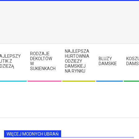
NAJLEPSZA
RODZAJE
AJLEPSZY
HURTOWNIA
DEKOLTÓW
BLUZY
KOSZ
UTIK Z
ODZIEŻY
W
DAMSKIE
DAMS
DZIEŻĄ
DAMSKIEJ
SUKIENKACH
NA RYNKU
WIĘCEJ MODNYCH UBRAŃ