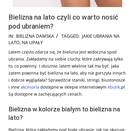
Bielizna na lato czyli co warto nosić
pod ubraniem?
2025-
IN:
BIELIZNA DAMSKA
TAGGED:
JAKIE UBRANIA NA
10-
LATO
,
NA UPAŁY
17
Latem często zdarza się, że bielizna jest widoczna spod
ubrania. Zakładamy na siebie ciuchy, które zakrywają tylko
to, co powinny. I słusznie, latem właśnie tak ma być. Jaka
zatem powinna być bielizna na lato, aby nie gorszyła innych
i dobrze wyglądała? Sprawdźcie staniki, stringi, biustonosze
i inne
akcesoria
dostępne w sklepie internetowym
ebutik
.pl
Są dostępne w zachęcających cenach.
Bielizna w kolorze białym to bielizna na
lato?
Bielizna, którą zakładamy pod białe ubranie, jak się okazuje,