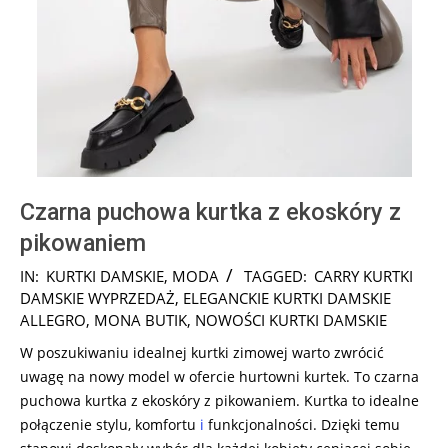
Czarna puchowa kurtka z ekoskóry z
pikowaniem
2024-
IN:
KURTKI DAMSKIE
,
MODA
TAGGED:
CARRY KURTKI
08-
DAMSKIE WYPRZEDAŻ
,
ELEGANCKIE KURTKI DAMSKIE
11
ALLEGRO
,
MONA BUTIK
,
NOWOŚCI KURTKI DAMSKIE
W poszukiwaniu idealnej kurtki zimowej warto zwrócić
uwagę na nowy model w ofercie hurtowni kurtek. To czarna
puchowa kurtka z ekoskóry z pikowaniem. Kurtka to idealne
połączenie stylu, komfortu
i
funkcjonalności. Dzięki temu