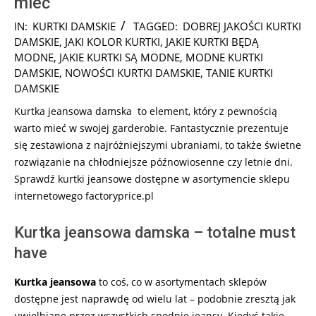
mieć
2025-
IN:
KURTKI DAMSKIE
TAGGED:
DOBREJ JAKOŚCI KURTKI
06-
DAMSKIE
,
JAKI KOLOR KURTKI
,
JAKIE KURTKI BĘDĄ
03
MODNE
,
JAKIE KURTKI SĄ MODNE
,
MODNE KURTKI
DAMSKIE
,
NOWOŚCI KURTKI DAMSKIE
,
TANIE KURTKI
DAMSKIE
Kurtka jeansowa damska to element, który z pewnością
warto mieć w swojej garderobie. Fantastycznie prezentuje
się zestawiona z najróżniejszymi ubraniami, to także świetne
rozwiązanie na chłodniejsze późnowiosenne czy letnie dni.
Sprawdź kurtki jeansowe dostępne w asortymencie sklepu
internetowego factoryprice.pl
Kurtka jeansowa damska – totalne must
have
Kurtka jeansowa
to coś, co w asortymentach sklepów
dostępne jest naprawdę od wielu lat – podobnie zresztą jak
uwielbiane przez wszystkich spodnie jeansy. Kiedyś takie