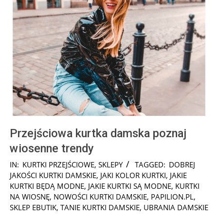
Przejściowa kurtka damska poznaj
wiosenne trendy
2026-
IN:
KURTKI PRZEJŚCIOWE
,
SKLEPY
TAGGED:
DOBREJ
02-
JAKOŚCI KURTKI DAMSKIE
,
JAKI KOLOR KURTKI
,
JAKIE
11
KURTKI BĘDĄ MODNE
,
JAKIE KURTKI SĄ MODNE
,
KURTKI
NA WIOSNĘ
,
NOWOŚCI KURTKI DAMSKIE
,
PAPILION.PL
,
SKLEP EBUTIK
,
TANIE KURTKI DAMSKIE
,
UBRANIA DAMSKIE