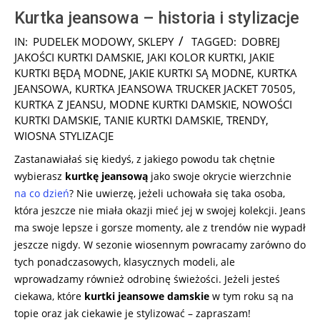
Kurtka jeansowa – historia i stylizacje
2025-
IN:
PUDELEK MODOWY
,
SKLEPY
TAGGED:
DOBREJ
03-
JAKOŚCI KURTKI DAMSKIE
,
JAKI KOLOR KURTKI
,
JAKIE
17
KURTKI BĘDĄ MODNE
,
JAKIE KURTKI SĄ MODNE
,
KURTKA
JEANSOWA
,
KURTKA JEANSOWA TRUCKER JACKET 70505
,
KURTKA Z JEANSU
,
MODNE KURTKI DAMSKIE
,
NOWOŚCI
KURTKI DAMSKIE
,
TANIE KURTKI DAMSKIE
,
TRENDY
,
WIOSNA STYLIZACJE
Zastanawiałaś się kiedyś, z jakiego powodu tak chętnie
wybierasz
kurtkę jeansową
jako swoje okrycie wierzchnie
na co dzień
? Nie uwierzę, jeżeli uchowała się taka osoba,
która jeszcze nie miała okazji mieć jej w swojej kolekcji. Jeans
ma swoje lepsze i gorsze momenty, ale z trendów nie wypadł
jeszcze nigdy. W sezonie wiosennym powracamy zarówno do
tych ponadczasowych, klasycznych modeli, ale
wprowadzamy również odrobinę świeżości. Jeżeli jesteś
ciekawa, które
kurtki jeansowe damskie
w tym roku są na
topie oraz jak ciekawie je stylizować – zapraszam!