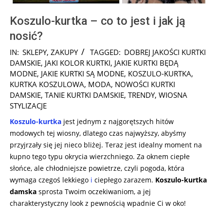
Koszulo-kurtka – co to jest i jak ją
nosić?
2025-
IN:
SKLEPY
,
ZAKUPY
TAGGED:
DOBREJ JAKOŚCI KURTKI
03-
DAMSKIE
,
JAKI KOLOR KURTKI
,
JAKIE KURTKI BĘDĄ
05
MODNE
,
JAKIE KURTKI SĄ MODNE
,
KOSZULO-KURTKA
,
KURTKA KOSZULOWA
,
MODA
,
NOWOŚCI KURTKI
DAMSKIE
,
TANIE KURTKI DAMSKIE
,
TRENDY
,
WIOSNA
STYLIZACJE
Koszulo-kurtka
jest jednym z najgorętszych hitów
modowych tej wiosny, dlatego czas najwyższy, abyśmy
przyjrzały się jej nieco bliżej. Teraz jest idealny moment na
kupno tego typu okrycia wierzchniego. Za oknem ciepłe
słońce, ale chłodniejsze powietrze, czyli pogoda, która
wymaga czegoś lekkiego
i
ciepłego zarazem.
Koszulo-kurtka
damska
sprosta Twoim oczekiwaniom, a jej
charakterystyczny look z pewnością wpadnie Ci w oko!