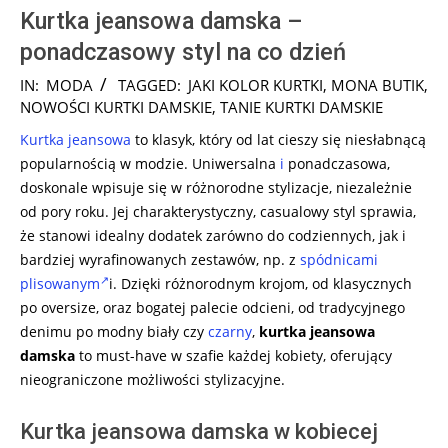
Kurtka jeansowa damska –
ponadczasowy styl na co dzień
2024-
IN:
MODA
TAGGED:
JAKI KOLOR KURTKI
,
MONA BUTIK
,
08-
NOWOŚCI KURTKI DAMSKIE
,
TANIE KURTKI DAMSKIE
13
Kurtka jeansowa
to klasyk, który od lat cieszy się niesłabnącą
popularnością w modzie. Uniwersalna
i
ponadczasowa,
doskonale wpisuje się w różnorodne stylizacje, niezależnie
od pory roku. Jej charakterystyczny, casualowy styl sprawia,
że stanowi idealny dodatek zarówno do codziennych, jak i
bardziej wyrafinowanych zestawów, np. z
spódnicami
plisowanym
i. Dzięki różnorodnym krojom, od klasycznych
po oversize, oraz bogatej palecie odcieni, od tradycyjnego
denimu po modny biały czy
czarny
,
kurtka jeansowa
damska
to must-have w szafie każdej kobiety, oferujący
nieograniczone możliwości stylizacyjne.
Kurtka jeansowa damska w kobiecej