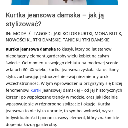
Kurtka jeansowa damska – jak ją
stylizować?
2024-
IN:
MODA
TAGGED:
JAKI KOLOR KURTKI
,
MONA BUTIK
,
08-
NOWOŚCI KURTKI DAMSKIE
,
TANIE KURTKI DAMSKIE
22
Kurtka jeansowa damska
to klasyk, który od lat stanowi
nieodłączny element garderoby wielu kobiet na całym
świecie. Od momentu swojego debiutu na modowej scenie
w latach 60. XX wieku, kurtka jeansowa zyskała status ikony
stylu, zachowując jednocześnie swój niezmienny urok
i
wszechstronność. W tym wprowadzeniu przyjrzymy się bliżej
fenomenowi
kurtki
jeansowej damskiej – od jej historycznych
korzeni po współczesne trendy w modzie, oraz jak idealnie
wpasowuje się w różnorodne stylizacje i okazje. Kurtka
jeansowa to nie tylko ubranie, to symbol wolności, wyraz
indywidualności i ponadczasowy element, który znakomicie
dopełnia każdą garderobę.