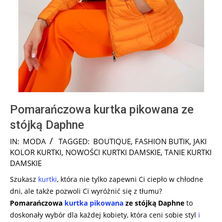
Pomarańczowa kurtka pikowana ze
stójką Daphne
2024-
IN:
MODA
TAGGED:
BOUTIQUE
,
FASHION BUTIK
,
JAKI
07-
KOLOR KURTKI
,
NOWOŚCI KURTKI DAMSKIE
,
TANIE KURTKI
30
DAMSKIE
Szukasz
kurtki
, która nie tylko zapewni Ci ciepło w chłodne
dni, ale także pozwoli Ci wyróżnić się z tłumu?
Pomarańczowa
kurtka pikowana
ze stójką Daphne
to
doskonały wybór dla każdej kobiety, która ceni sobie styl
i