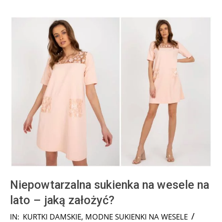
Niepowtarzalna sukienka na wesele na
lato – jaką założyć?
2024-
IN:
KURTKI DAMSKIE
,
MODNE SUKIENKI NA WESELE