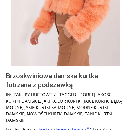
Brzoskwiniowa damska kurtka
futrzana z podszewką
2025-
IN:
ZAKUPY HURTOWE
TAGGED:
DOBREJ JAKOŚCI
10-
KURTKI DAMSKIE
,
JAKI KOLOR KURTKI
,
JAKIE KURTKI BĘDĄ
13
MODNE
,
JAKIE KURTKI SĄ MODNE
,
MODNE KURTKI
DAMSKIE
,
NOWOŚCI KURTKI DAMSKIE
,
TANIE KURTKI
DAMSKIE
Jaka jest idealna
kurtka zimowa damska
? Jak każda