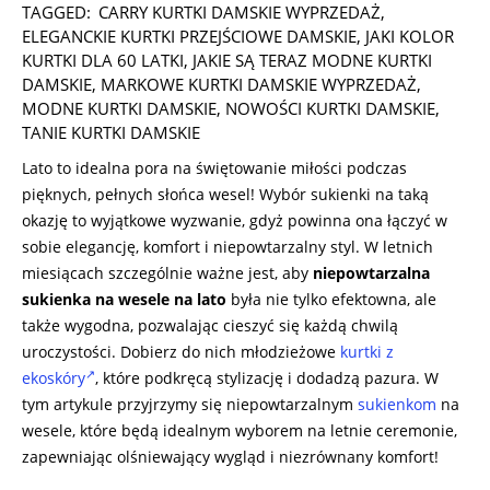
08-
TAGGED:
CARRY KURTKI DAMSKIE WYPRZEDAŻ
,
07
ELEGANCKIE KURTKI PRZEJŚCIOWE DAMSKIE
,
JAKI KOLOR
KURTKI DLA 60 LATKI
,
JAKIE SĄ TERAZ MODNE KURTKI
DAMSKIE
,
MARKOWE KURTKI DAMSKIE WYPRZEDAŻ
,
MODNE KURTKI DAMSKIE
,
NOWOŚCI KURTKI DAMSKIE
,
TANIE KURTKI DAMSKIE
Lato to idealna pora na świętowanie miłości podczas
pięknych, pełnych słońca wesel! Wybór sukienki na taką
okazję to wyjątkowe wyzwanie, gdyż powinna ona łączyć w
sobie elegancję, komfort i niepowtarzalny styl. W letnich
miesiącach szczególnie ważne jest, aby
niepowtarzalna
sukienka na wesele
na lato
była nie tylko efektowna, ale
także wygodna, pozwalając cieszyć się każdą chwilą
uroczystości. Dobierz do nich młodzieżowe
kurtki z
ekoskóry
, które podkręcą stylizację i dodadzą pazura. W
tym artykule przyjrzymy się niepowtarzalnym
sukienkom
na
wesele, które będą idealnym wyborem na letnie ceremonie,
zapewniając olśniewający wygląd i niezrównany komfort!