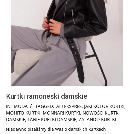
Kurtki ramoneski damskie
2024-
IN:
MODA
TAGGED:
ALI EKSPRES
,
JAKI KOLOR KURTKI
,
12-
MOHITO KURTKI
,
MONNARI KURTKI
,
NOWOŚCI KURTKI
02
DAMSKIE
,
TANIE KURTKI DAMSKIE
,
ZALANDO KURTKI
Niedawno pisaliśmy dla Was o damskich kurtkach