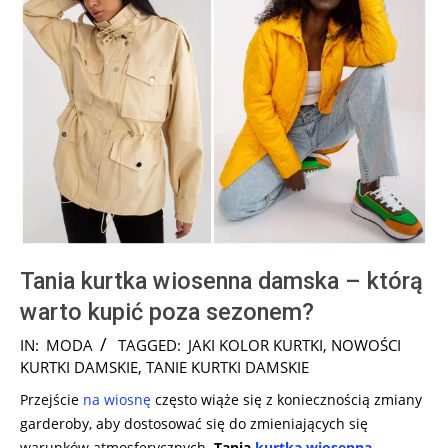
Tania kurtka wiosenna damska – którą
warto kupić poza sezonem?
2024-
IN:
MODA
TAGGED:
JAKI KOLOR KURTKI
,
NOWOŚCI
09-
KURTKI DAMSKIE
,
TANIE KURTKI DAMSKIE
06
Przejście
na wiosnę
często wiąże się z koniecznością zmiany
garderoby, aby dostosować się do zmieniających się
warunków atmosferycznych.
Tania
kurtka wiosenna