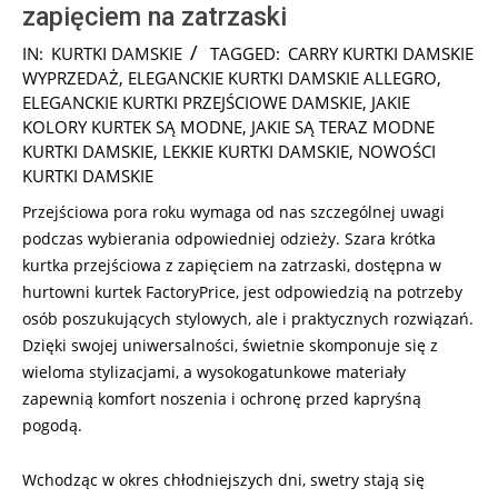
zapięciem na zatrzaski
2025-
IN:
KURTKI DAMSKIE
TAGGED:
CARRY KURTKI DAMSKIE
10-
WYPRZEDAŻ
,
ELEGANCKIE KURTKI DAMSKIE ALLEGRO
,
20
ELEGANCKIE KURTKI PRZEJŚCIOWE DAMSKIE
,
JAKIE
KOLORY KURTEK SĄ MODNE
,
JAKIE SĄ TERAZ MODNE
KURTKI DAMSKIE
,
LEKKIE KURTKI DAMSKIE
,
NOWOŚCI
KURTKI DAMSKIE
Przejściowa pora roku wymaga od nas szczególnej uwagi
podczas wybierania odpowiedniej odzieży. Szara krótka
kurtka przejściowa z zapięciem na zatrzaski, dostępna w
hurtowni kurtek FactoryPrice, jest odpowiedzią na potrzeby
osób poszukujących stylowych, ale i praktycznych rozwiązań.
Dzięki swojej uniwersalności, świetnie skomponuje się z
wieloma stylizacjami, a wysokogatunkowe materiały
zapewnią komfort noszenia i ochronę przed kapryśną
pogodą.
Wchodząc w okres chłodniejszych dni, swetry stają się