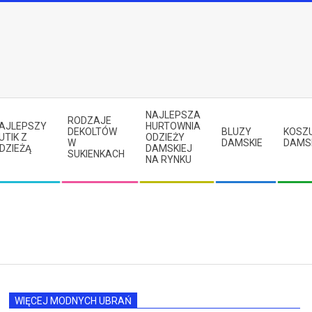
NAJLEPSZA
RODZAJE
AJLEPSZY
HURTOWNIA
DEKOLTÓW
BLUZY
KOSZ
UTIK Z
ODZIEŻY
W
DAMSKIE
DAMS
DZIEŻĄ
DAMSKIEJ
SUKIENKACH
NA RYNKU
WIĘCEJ MODNYCH UBRAŃ