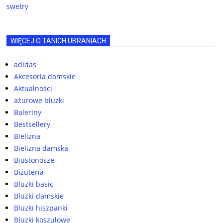
swetry
WIĘCEJ O TANICH UBRANIACH
adidas
Akcesoria damskie
Aktualności
ażurowe bluzki
Baleriny
Bestsellery
Bielizna
Bielizna damska
Biustonosze
Biżuteria
Bluzki basic
Bluzki damskie
Bluzki hiszpanki
Bluzki koszulowe