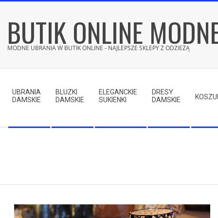
Skip
BUTIK ONLINE MODN
to
content
MODNE UBRANIA W BUTIK ONLINE - NAJLEPSZE SKLEPY Z ODZIEŻĄ
Secondary
Navigation
UBRANIA
BLUZKI
ELEGANCKIE
DRESY
Menu
KOSZU
DAMSKIE
DAMSKIE
SUKIENKI
DAMSKIE