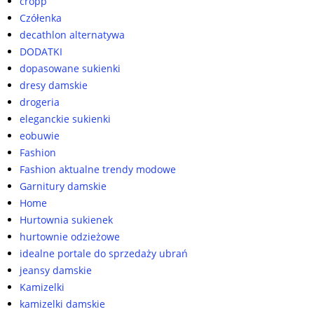
cropp
Czółenka
decathlon alternatywa
DODATKI
dopasowane sukienki
dresy damskie
drogeria
eleganckie sukienki
eobuwie
Fashion
Fashion aktualne trendy modowe
Garnitury damskie
Home
Hurtownia sukienek
hurtownie odzieżowe
idealne portale do sprzedaży ubrań
jeansy damskie
Kamizelki
kamizelki damskie