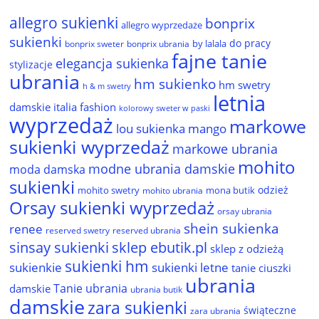
allegro sukienki
bonprix
allegro wyprzedaże
sukienki
do pracy
by lalala
bonprix sweter
bonprix ubrania
fajne tanie
elegancja sukienka
stylizacje
ubrania
hm sukienko
hm swetry
h & m swetry
letnia
damskie
italia fashion
kolorowy sweter w paski
wyprzedaż
markowe
lou sukienka
mango
sukienki wyprzedaż
markowe ubrania
mohito
modne ubrania damskie
moda damska
sukienki
odzież
mohito swetry
mona butik
mohito ubrania
Orsay sukienki wyprzedaż
orsay ubrania
shein sukienka
renee
reserved ubrania
reserved swetry
sinsay sukienki
sklep ebutik.pl
sklep z odzieżą
sukienki hm
sukienkie
sukienki letne
tanie ciuszki
ubrania
Tanie ubrania
damskie
ubrania butik
damskie
zara sukienki
świąteczne
zara ubrania