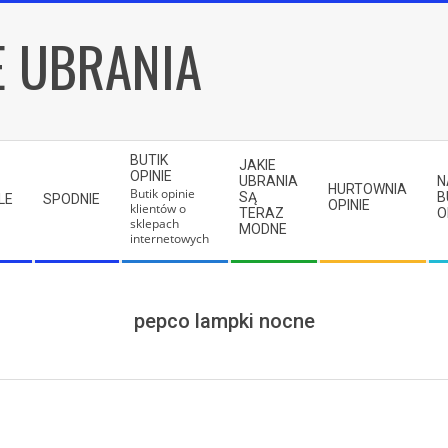
E UBRANIA
BUTIK
JAKIE
OPINIE
UBRANIA
N
HURTOWNIA
Butik opinie
SĄ
B
LE
SPODNIE
OPINIE
klientów o
TERAZ
O
sklepach
MODNE
internetowych
pepco lampki nocne