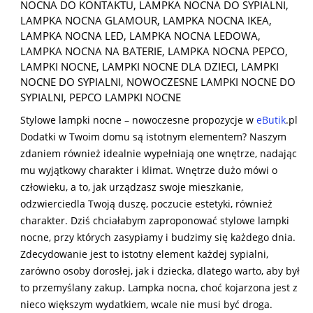
NOCNA DO KONTAKTU
,
LAMPKA NOCNA DO SYPIALNI
,
LAMPKA NOCNA GLAMOUR
,
LAMPKA NOCNA IKEA
,
LAMPKA NOCNA LED
,
LAMPKA NOCNA LEDOWA
,
LAMPKA NOCNA NA BATERIE
,
LAMPKA NOCNA PEPCO
,
LAMPKI NOCNE
,
LAMPKI NOCNE DLA DZIECI
,
LAMPKI
NOCNE DO SYPIALNI
,
NOWOCZESNE LAMPKI NOCNE DO
SYPIALNI
,
PEPCO LAMPKI NOCNE
Stylowe lampki nocne – nowoczesne propozycje w
eButik
.pl
Dodatki w Twoim domu są istotnym elementem? Naszym
zdaniem również idealnie wypełniają one wnętrze, nadając
mu wyjątkowy charakter i klimat. Wnętrze dużo mówi o
człowieku, a to, jak urządzasz swoje mieszkanie,
odzwierciedla Twoją duszę, poczucie estetyki, również
charakter. Dziś chciałabym zaproponować stylowe lampki
nocne, przy których zasypiamy i budzimy się każdego dnia.
Zdecydowanie jest to istotny element każdej sypialni,
zarówno osoby dorosłej, jak i dziecka, dlatego warto, aby był
to przemyślany zakup. Lampka nocna, choć kojarzona jest z
nieco większym wydatkiem, wcale nie musi być droga.