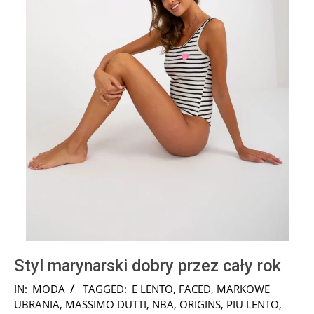
Styl marynarski dobry przez cały rok
2024-
IN:
MODA
TAGGED:
E LENTO
,
FACED
,
MARKOWE
12-
UBRANIA
,
MASSIMO DUTTI
,
NBA
,
ORIGINS
,
PIU LENTO
,