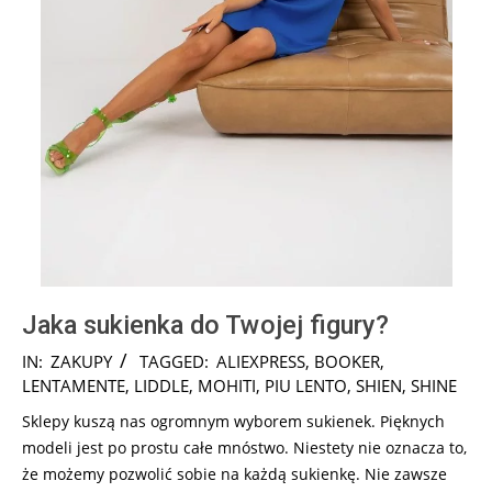
Jaka sukienka do Twojej figury?
2024-
IN:
ZAKUPY
TAGGED:
ALIEXPRESS
,
BOOKER
,
12-
LENTAMENTE
,
LIDDLE
,
MOHITI
,
PIU LENTO
,
SHIEN
,
SHINE
17
Sklepy kuszą nas ogromnym wyborem sukienek. Pięknych
modeli jest po prostu całe mnóstwo. Niestety nie oznacza to,
że możemy pozwolić sobie na każdą sukienkę. Nie zawsze