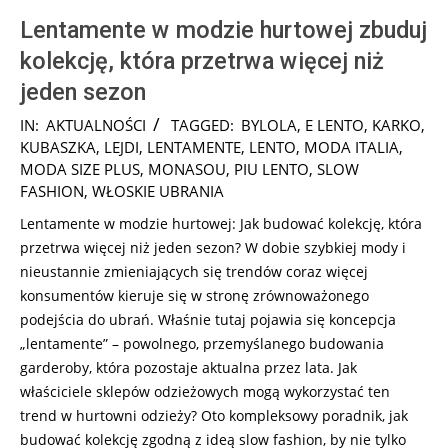
Lentamente w modzie hurtowej zbuduj
kolekcję, która przetrwa więcej niż
jeden sezon
2024-
IN:
AKTUALNOŚCI
TAGGED:
BYLOLA
,
E LENTO
,
KARKO
,
12-
KUBASZKA
,
LEJDI
,
LENTAMENTE
,
LENTO
,
MODA ITALIA
,
20
MODA SIZE PLUS
,
MONASOU
,
PIU LENTO
,
SLOW
FASHION
,
WŁOSKIE UBRANIA
Lentamente w modzie hurtowej: Jak budować kolekcję, która
przetrwa więcej niż jeden sezon? W dobie szybkiej mody i
nieustannie zmieniających się trendów coraz więcej
konsumentów kieruje się w stronę zrównoważonego
podejścia do ubrań. Właśnie tutaj pojawia się koncepcja
„lentamente” – powolnego, przemyślanego budowania
garderoby, która pozostaje aktualna przez lata. Jak
właściciele sklepów odzieżowych mogą wykorzystać ten
trend w hurtowni odzieży? Oto kompleksowy poradnik, jak
budować kolekcję zgodną z ideą slow fashion, by nie tylko