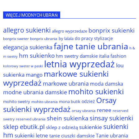
WIĘCEJ MODNYCH UBRAŃ
allegro sukienki
bonprix sukienki
allegro wyprzedaże
do pracy stylizacje
by lalala
bonprix sweter
bonprix ubrania
fajne tanie ubrania
elegancja sukienka
h &
hm sukienko
hm swetry damskie
italia fashion
m swetry
letnia wyprzedaż
lou
kolorowy sweter w paski
markowe sukienki
sukienka
mango
wyprzedaż
markowe ubrania
moda damska
mohito sukienki
modne ubrania damskie
Orsay
odzież
mohito swetry
mona butik
mohito ubrania
sukienki wyprzedaż
renee
orsay ubrania
reserved
sinsay sukienki
shein sukienka
reserved ubrania
swetry
sukienki
sklep ebutik.pl
sukienkie
sklep z odzieżą
hm
sukienki letne
Tanie ubrania
tanie ciuszki damskie