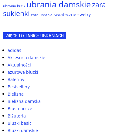
ubrania damskie
zara
ubrania butik
sukienki
świąteczne swetry
zara ubrania
WIĘCEJ O TANICH UBRANIACH
adidas
Akcesoria damskie
Aktualności
ażurowe bluzki
Baleriny
Bestsellery
Bielizna
Bielizna damska
Biustonosze
Biżuteria
Bluzki basic
Bluzki damskie