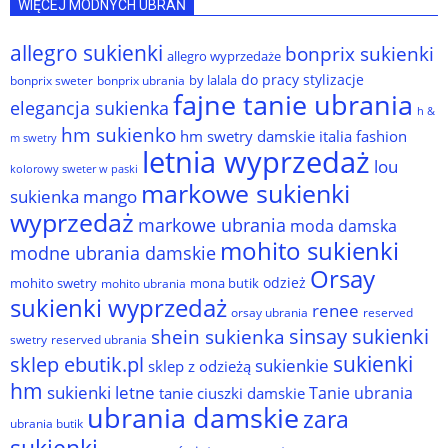
WIĘCEJ MODNYCH UBRAŃ
allegro sukienki
bonprix sukienki
allegro wyprzedaże
do pracy stylizacje
by lalala
bonprix sweter
bonprix ubrania
fajne tanie ubrania
elegancja sukienka
h &
hm sukienko
hm swetry damskie
italia fashion
m swetry
letnia wyprzedaż
lou
kolorowy sweter w paski
markowe sukienki
sukienka
mango
wyprzedaż
markowe ubrania
moda damska
mohito sukienki
modne ubrania damskie
Orsay
odzież
mohito swetry
mona butik
mohito ubrania
sukienki wyprzedaż
renee
orsay ubrania
reserved
sinsay sukienki
shein sukienka
reserved ubrania
swetry
sukienki
sklep ebutik.pl
sukienkie
sklep z odzieżą
hm
sukienki letne
Tanie ubrania
tanie ciuszki damskie
ubrania damskie
zara
ubrania butik
sukienki