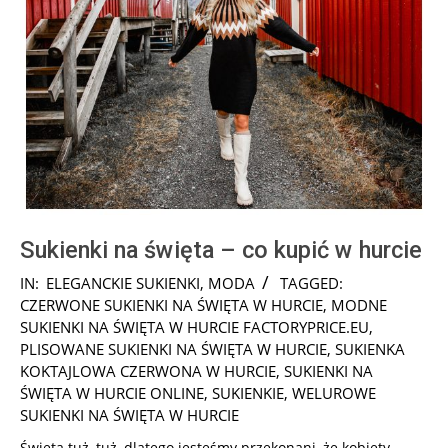
Sukienki na święta – co kupić w hurcie
2022-
IN:
ELEGANCKIE SUKIENKI
,
MODA
TAGGED:
11-
CZERWONE SUKIENKI NA ŚWIĘTA W HURCIE
,
MODNE
25
SUKIENKI NA ŚWIĘTA W HURCIE FACTORYPRICE.EU
,
PLISOWANE SUKIENKI NA ŚWIĘTA W HURCIE
,
SUKIENKA
KOKTAJLOWA CZERWONA W HURCIE
,
SUKIENKI NA
ŚWIĘTA W HURCIE ONLINE
,
SUKIENKIE
,
WELUROWE
SUKIENKI NA ŚWIĘTA W HURCIE
Święta tuż, tuż, dlatego jesteśmy przekonani, że kobiety