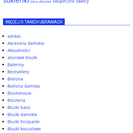
świąteczne swetry
zara ubrania
WIĘCEJ O TANICH UBRANIACH
adidas
Akcesoria damskie
Aktualności
ażurowe bluzki
Baleriny
Bestsellery
Bielizna
Bielizna damska
Biustonosze
Biżuteria
Bluzki basic
Bluzki damskie
Bluzki hiszpanki
Bluzki koszulowe