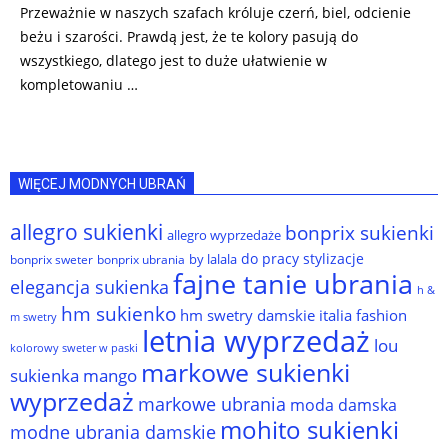
Przeważnie w naszych szafach króluje czerń, biel, odcienie
beżu i szarości. Prawdą jest, że te kolory pasują do
wszystkiego, dlatego jest to duże ułatwienie w
kompletowaniu …
WIĘCEJ MODNYCH UBRAŃ
allegro sukienki
bonprix sukienki
allegro wyprzedaże
do pracy stylizacje
by lalala
bonprix sweter
bonprix ubrania
fajne tanie ubrania
elegancja sukienka
h &
hm sukienko
hm swetry damskie
italia fashion
m swetry
letnia wyprzedaż
lou
kolorowy sweter w paski
markowe sukienki
sukienka
mango
wyprzedaż
markowe ubrania
moda damska
mohito sukienki
modne ubrania damskie