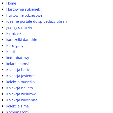
Home
Hurtownia sukienek
hurtownie odzieżowe
idealne portale do sprzedaży ubrań
jeansy damskie
Kamizelki
kamizelki damskie
Kardigany
Klapki
kod rabatowy
kolarki damskie
Kolekcja basic
Kolekcja jesienna
kolekcja masełko
Kolekcja na lato
Kolekcja welurów
Kolekcja wiosenna
kolekcja zima
Kombinezony