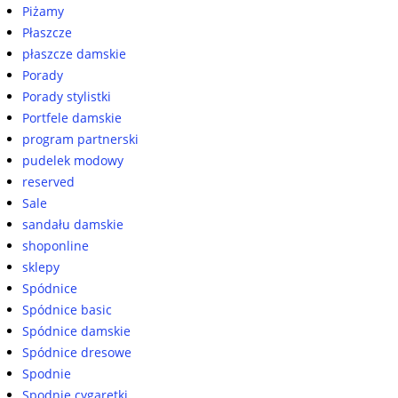
Piżamy
Płaszcze
płaszcze damskie
Porady
Porady stylistki
Portfele damskie
program partnerski
pudelek modowy
reserved
Sale
sandału damskie
shoponline
sklepy
Spódnice
Spódnice basic
Spódnice damskie
Spódnice dresowe
Spodnie
Spodnie cygaretki