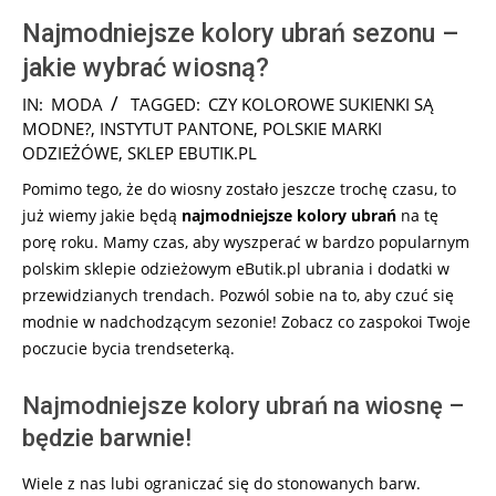
Najmodniejsze kolory ubrań sezonu –
jakie wybrać wiosną?
2026-
IN:
MODA
TAGGED:
CZY KOLOROWE SUKIENKI SĄ
02-
MODNE?
,
INSTYTUT PANTONE
,
POLSKIE MARKI
23
ODZIEŻÓWE
,
SKLEP EBUTIK.PL
Pomimo tego, że do wiosny zostało jeszcze trochę czasu, to
już wiemy jakie będą
najmodniejsze kolory ubrań
na tę
porę roku. Mamy czas, aby wyszperać w bardzo popularnym
polskim sklepie odzieżowym eButik.pl ubrania i dodatki w
przewidzianych trendach. Pozwól sobie na to, aby czuć się
modnie w nadchodzącym sezonie! Zobacz co zaspokoi Twoje
poczucie bycia trendseterką.
Najmodniejsze kolory ubrań na wiosnę –
będzie barwnie!
Wiele z nas lubi ograniczać się do stonowanych barw.