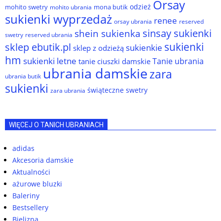
Orsay
odzież
mohito swetry
mona butik
mohito ubrania
sukienki wyprzedaż
renee
orsay ubrania
reserved
sinsay sukienki
shein sukienka
reserved ubrania
swetry
sukienki
sklep ebutik.pl
sukienkie
sklep z odzieżą
hm
sukienki letne
Tanie ubrania
tanie ciuszki damskie
ubrania damskie
zara
ubrania butik
sukienki
świąteczne swetry
zara ubrania
WIĘCEJ O TANICH UBRANIACH
adidas
Akcesoria damskie
Aktualności
ażurowe bluzki
Baleriny
Bestsellery
Bielizna