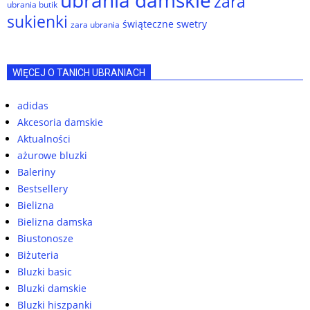
ubrania damskie
zara
ubrania butik
sukienki
świąteczne swetry
zara ubrania
WIĘCEJ O TANICH UBRANIACH
adidas
Akcesoria damskie
Aktualności
ażurowe bluzki
Baleriny
Bestsellery
Bielizna
Bielizna damska
Biustonosze
Biżuteria
Bluzki basic
Bluzki damskie
Bluzki hiszpanki