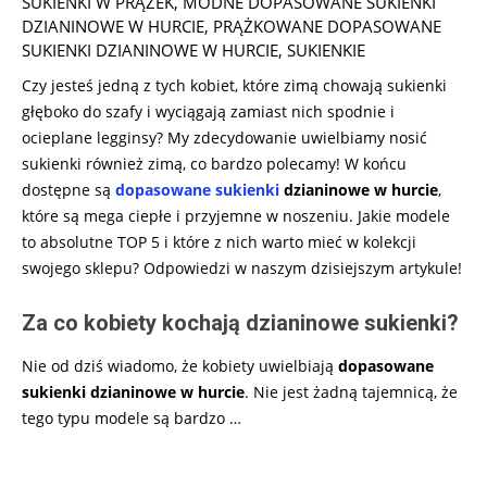
SUKIENKI W PRĄŻEK
,
MODNE DOPASOWANE SUKIENKI
DZIANINOWE W HURCIE
,
PRĄŻKOWANE DOPASOWANE
SUKIENKI DZIANINOWE W HURCIE
,
SUKIENKIE
Czy jesteś jedną z tych kobiet, które zimą chowają sukienki
głęboko do szafy i wyciągają zamiast nich spodnie i
ocieplane legginsy? My zdecydowanie uwielbiamy nosić
sukienki również zimą, co bardzo polecamy! W końcu
dostępne są
dopasowane sukienki
dzianinowe w hurcie
,
które są mega ciepłe i przyjemne w noszeniu. Jakie modele
to absolutne TOP 5 i które z nich warto mieć w kolekcji
swojego sklepu? Odpowiedzi w naszym dzisiejszym artykule!
Za co kobiety kochają dzianinowe sukienki?
Nie od dziś wiadomo, że kobiety uwielbiają
dopasowane
sukienki dzianinowe w hurcie
. Nie jest żadną tajemnicą, że
tego typu modele są bardzo
…