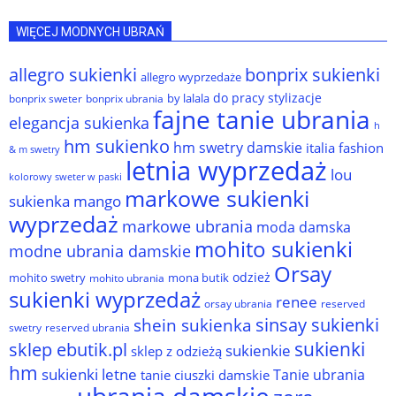
WIĘCEJ MODNYCH UBRAŃ
allegro sukienki
bonprix sukienki
allegro wyprzedaże
do pracy stylizacje
by lalala
bonprix sweter
bonprix ubrania
fajne tanie ubrania
elegancja sukienka
h
hm sukienko
hm swetry damskie
italia fashion
& m swetry
letnia wyprzedaż
lou
kolorowy sweter w paski
markowe sukienki
sukienka
mango
wyprzedaż
markowe ubrania
moda damska
mohito sukienki
modne ubrania damskie
Orsay
odzież
mohito swetry
mona butik
mohito ubrania
sukienki wyprzedaż
renee
orsay ubrania
reserved
sinsay sukienki
shein sukienka
reserved ubrania
swetry
sukienki
sklep ebutik.pl
sukienkie
sklep z odzieżą
hm
sukienki letne
Tanie ubrania
tanie ciuszki damskie