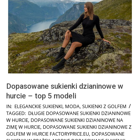
Dopasowane sukienki dzianinowe w
hurcie – top 5 modeli
2022-
IN:
ELEGANCKIE SUKIENKI
,
MODA
,
SUKIENKI Z GOLFEM
12-
TAGGED:
DŁUGIE DOPASOWANE SUKIENKI DZIANINOWE
06
W HURCIE
,
DOPASOWANE SUKIENKI DZIANINOWE NA
ZIMĘ W HURCIE
,
DOPASOWANE SUKIENKI DZIANINOWE Z
GOLFEM W HURCIE FACTORYPRICE.EU
,
DOPASOWANE