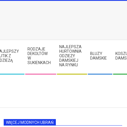
NAJLEPSZA
RODZAJE
AJLEPSZY
HURTOWNIA
DEKOLTÓW
BLUZY
KOSZ
UTIK Z
ODZIEŻY
W
DAMSKIE
DAMS
DZIEŻĄ
DAMSKIEJ
SUKIENKACH
NA RYNKU
WIĘCEJ MODNYCH UBRAŃ