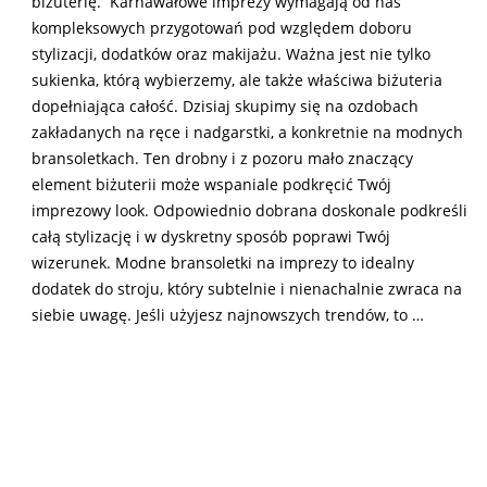
biżuterię. Karnawałowe imprezy wymagają od nas
kompleksowych przygotowań pod względem doboru
stylizacji, dodatków oraz makijażu. Ważna jest nie tylko
sukienka, którą wybierzemy, ale także właściwa biżuteria
dopełniająca całość. Dzisiaj skupimy się na ozdobach
zakładanych na ręce i nadgarstki, a konkretnie na modnych
bransoletkach. Ten drobny i z pozoru mało znaczący
element biżuterii może wspaniale podkręcić Twój
imprezowy look. Odpowiednio dobrana doskonale podkreśli
całą stylizację i w dyskretny sposób poprawi Twój
wizerunek. Modne bransoletki na imprezy to idealny
dodatek do stroju, który subtelnie i nienachalnie zwraca na
siebie uwagę. Jeśli użyjesz najnowszych trendów, to …