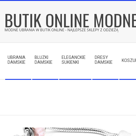
Skip
BUTIK ONLINE MODN
to
content
MODNE UBRANIA W BUTIK ONLINE - NAJLEPSZE SKLEPY Z ODZIEŻĄ
Secondary
Navigation
UBRANIA
BLUZKI
ELEGANCKIE
DRESY
Menu
KOSZU
DAMSKIE
DAMSKIE
SUKIENKI
DAMSKIE