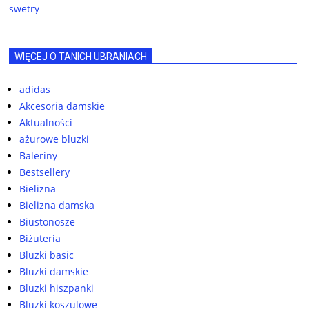
swetry
WIĘCEJ O TANICH UBRANIACH
adidas
Akcesoria damskie
Aktualności
ażurowe bluzki
Baleriny
Bestsellery
Bielizna
Bielizna damska
Biustonosze
Biżuteria
Bluzki basic
Bluzki damskie
Bluzki hiszpanki
Bluzki koszulowe