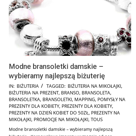
Modne bransoletki damskie –
wybieramy najlepszą biżuterię
2024-
IN:
BIŻUTERIA
TAGGED:
BIŻUTERIA NA MIKOŁAJKI
,
11-
BIŻUTERIA NA PREZENT
,
BRANSO
,
BRANSOLETA
,
24
BRANSOLETKA
,
BRANSOLETKI
,
MAPPING
,
POMYSŁY NA
PREZENTY DLA KOBIETY
,
PREZENTY DLA KOBIETY
,
PREZENTY NA DZIEŃ KOBIET DO 50ZŁ
,
PREZENTY NA
MIKOŁAJKI
,
PROMOCJE NA MIKOŁAJKI
,
TOUS
Modne bransoletki damskie – wybieramy najlepszą