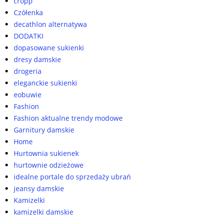
cropp
Czółenka
decathlon alternatywa
DODATKI
dopasowane sukienki
dresy damskie
drogeria
eleganckie sukienki
eobuwie
Fashion
Fashion aktualne trendy modowe
Garnitury damskie
Home
Hurtownia sukienek
hurtownie odzieżowe
idealne portale do sprzedaży ubrań
jeansy damskie
Kamizelki
kamizelki damskie