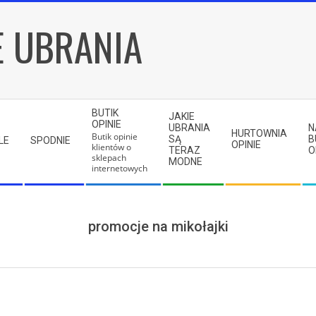
E UBRANIA
BUTIK
JAKIE
OPINIE
UBRANIA
N
HURTOWNIA
Butik opinie
SĄ
B
LE
SPODNIE
OPINIE
klientów o
TERAZ
O
sklepach
MODNE
internetowych
promocje na mikołajki