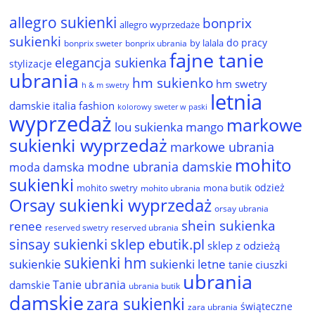
allegro sukienki
bonprix
allegro wyprzedaże
sukienki
do pracy
by lalala
bonprix sweter
bonprix ubrania
fajne tanie
elegancja sukienka
stylizacje
ubrania
hm sukienko
hm swetry
h & m swetry
letnia
damskie
italia fashion
kolorowy sweter w paski
wyprzedaż
markowe
lou sukienka
mango
sukienki wyprzedaż
markowe ubrania
mohito
modne ubrania damskie
moda damska
sukienki
odzież
mohito swetry
mona butik
mohito ubrania
Orsay sukienki wyprzedaż
orsay ubrania
shein sukienka
renee
reserved ubrania
reserved swetry
sinsay sukienki
sklep ebutik.pl
sklep z odzieżą
sukienki hm
sukienkie
sukienki letne
tanie ciuszki
ubrania
Tanie ubrania
damskie
ubrania butik
damskie
zara sukienki
świąteczne
zara ubrania