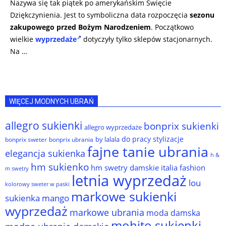
Nazywa się tak piątek po amerykańskim Święcie
Dziękczynienia. Jest to symboliczna data rozpoczęcia
sezonu
zakupowego przed Bożym Narodzeniem
. Początkowo
wielkie
wyprzedaże
dotyczyły tylko sklepów stacjonarnych.
Na …
WIĘCEJ MODNYCH UBRAŃ
allegro sukienki
bonprix sukienki
allegro wyprzedaże
do pracy stylizacje
by lalala
bonprix sweter
bonprix ubrania
fajne tanie ubrania
elegancja sukienka
h &
hm sukienko
hm swetry damskie
italia fashion
m swetry
letnia wyprzedaż
lou
kolorowy sweter w paski
markowe sukienki
sukienka
mango
wyprzedaż
markowe ubrania
moda damska
mohito sukienki