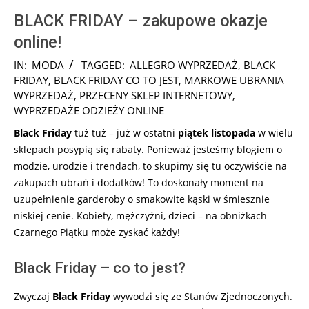
BLACK FRIDAY – zakupowe okazje
online!
2024-
IN:
MODA
TAGGED:
ALLEGRO WYPRZEDAŻ
,
BLACK
11-
FRIDAY
,
BLACK FRIDAY CO TO JEST
,
MARKOWE UBRANIA
20
WYPRZEDAŻ
,
PRZECENY SKLEP INTERNETOWY
,
WYPRZEDAŻE ODZIEŻY ONLINE
Black Friday
tuż tuż – już w ostatni
piątek listopada
w wielu
sklepach posypią się rabaty. Ponieważ jesteśmy blogiem o
modzie, urodzie i trendach, to skupimy się tu oczywiście na
zakupach ubrań i dodatków! To doskonały moment na
uzupełnienie garderoby o smakowite kąski w śmiesznie
niskiej cenie. Kobiety, mężczyźni, dzieci – na obniżkach
Czarnego Piątku może zyskać każdy!
Black Friday – co to jest?
Zwyczaj
Black Friday
wywodzi się ze Stanów Zjednoczonych.