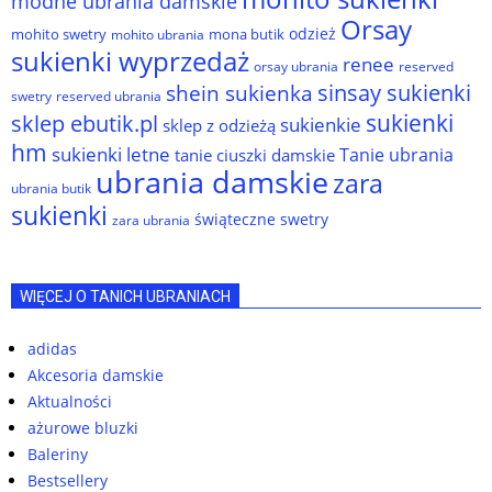
modne ubrania damskie
Orsay
odzież
mohito swetry
mona butik
mohito ubrania
sukienki wyprzedaż
renee
orsay ubrania
reserved
sinsay sukienki
shein sukienka
reserved ubrania
swetry
sukienki
sklep ebutik.pl
sukienkie
sklep z odzieżą
hm
sukienki letne
Tanie ubrania
tanie ciuszki damskie
ubrania damskie
zara
ubrania butik
sukienki
świąteczne swetry
zara ubrania
WIĘCEJ O TANICH UBRANIACH
adidas
Akcesoria damskie
Aktualności
ażurowe bluzki
Baleriny
Bestsellery