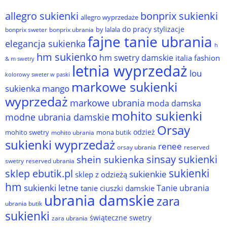
allegro sukienki
bonprix sukienki
allegro wyprzedaże
do pracy stylizacje
by lalala
bonprix sweter
bonprix ubrania
fajne tanie ubrania
elegancja sukienka
h
hm sukienko
hm swetry damskie
italia fashion
& m swetry
letnia wyprzedaż
lou
kolorowy sweter w paski
markowe sukienki
sukienka
mango
wyprzedaż
markowe ubrania
moda damska
mohito sukienki
modne ubrania damskie
Orsay
odzież
mohito swetry
mona butik
mohito ubrania
sukienki wyprzedaż
renee
orsay ubrania
reserved
sinsay sukienki
shein sukienka
reserved ubrania
swetry
sukienki
sklep ebutik.pl
sukienkie
sklep z odzieżą
hm
sukienki letne
Tanie ubrania
tanie ciuszki damskie
ubrania damskie
zara
ubrania butik
sukienki
świąteczne swetry
zara ubrania