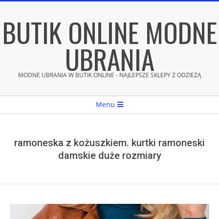
Skip
BUTIK ONLINE MODNE
to
content
UBRANIA
MODNE UBRANIA W BUTIK ONLINE - NAJLEPSZE SKLEPY Z ODZIEŻĄ
Secondary
Menu
Navigation
Menu
ramoneska z kożuszkiem. kurtki ramoneski
damskie duże rozmiary