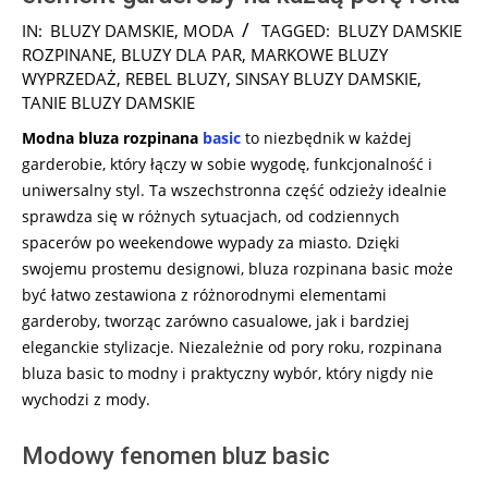
2024-
IN:
BLUZY DAMSKIE
,
MODA
TAGGED:
BLUZY DAMSKIE
09-
ROZPINANE
,
BLUZY DLA PAR
,
MARKOWE BLUZY
06
WYPRZEDAŻ
,
REBEL BLUZY
,
SINSAY BLUZY DAMSKIE
,
TANIE BLUZY DAMSKIE
Modna bluza rozpinana
basic
to niezbędnik w każdej
garderobie, który łączy w sobie wygodę, funkcjonalność i
uniwersalny styl. Ta wszechstronna część odzieży idealnie
sprawdza się w różnych sytuacjach, od codziennych
spacerów po weekendowe wypady za miasto. Dzięki
swojemu prostemu designowi, bluza rozpinana basic może
być łatwo zestawiona z różnorodnymi elementami
garderoby, tworząc zarówno casualowe, jak i bardziej
eleganckie stylizacje. Niezależnie od pory roku, rozpinana
bluza basic to modny i praktyczny wybór, który nigdy nie
wychodzi z mody.
Modowy fenomen bluz basic