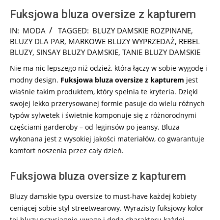
Fuksjowa bluza oversize z kapturem
2024-
IN:
MODA
TAGGED:
BLUZY DAMSKIE ROZPINANE
,
10-
BLUZY DLA PAR
,
MARKOWE BLUZY WYPRZEDAŻ
,
REBEL
12
BLUZY
,
SINSAY BLUZY DAMSKIE
,
TANIE BLUZY DAMSKIE
Nie ma nic lepszego niż odzież, która łączy w sobie wygodę i
modny design.
Fuksjowa bluza oversize z kapturem
jest
właśnie takim produktem, który spełnia te kryteria. Dzięki
swojej lekko przerysowanej formie pasuje do wielu różnych
typów sylwetek i świetnie komponuje się z różnorodnymi
częściami garderoby – od leginsów po jeansy. Bluza
wykonana jest z wysokiej jakości materiałów, co gwarantuje
komfort noszenia przez cały dzień.
Fuksjowa bluza oversize z kapturem
Bluzy damskie typu oversize to must-have każdej kobiety
ceniącej sobie styl streetwearowy. Wyrazisty fuksjowy kolor
tej bluzy przyciągnie uwagę i doda charakteru każdej