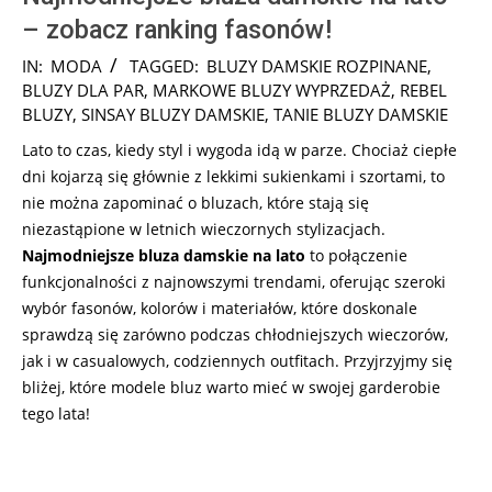
– zobacz ranking fasonów!
2024-
IN:
MODA
TAGGED:
BLUZY DAMSKIE ROZPINANE
,
06-
BLUZY DLA PAR
,
MARKOWE BLUZY WYPRZEDAŻ
,
REBEL
21
BLUZY
,
SINSAY BLUZY DAMSKIE
,
TANIE BLUZY DAMSKIE
Lato to czas, kiedy styl i wygoda idą w parze. Chociaż ciepłe
dni kojarzą się głównie z lekkimi sukienkami i szortami, to
nie można zapominać o bluzach, które stają się
niezastąpione w letnich wieczornych stylizacjach.
Najmodniejsze bluza damskie na lato
to połączenie
funkcjonalności z najnowszymi trendami, oferując szeroki
wybór fasonów, kolorów i materiałów, które doskonale
sprawdzą się zarówno podczas chłodniejszych wieczorów,
jak i w casualowych, codziennych outfitach. Przyjrzyjmy się
bliżej, które modele bluz warto mieć w swojej garderobie
tego lata!