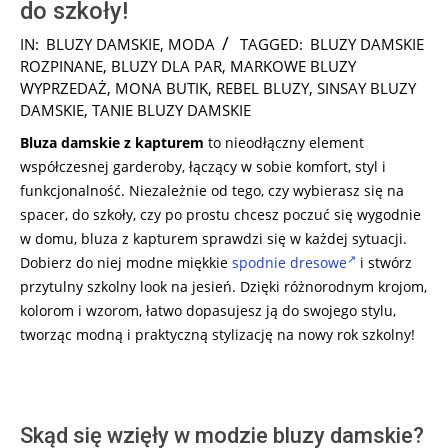
do szkoły!
2024-
IN:
BLUZY DAMSKIE
,
MODA
TAGGED:
BLUZY DAMSKIE
08-
ROZPINANE
,
BLUZY DLA PAR
,
MARKOWE BLUZY
20
WYPRZEDAŻ
,
MONA BUTIK
,
REBEL BLUZY
,
SINSAY BLUZY
DAMSKIE
,
TANIE BLUZY DAMSKIE
Bluza damskie z kapturem
to nieodłączny element
współczesnej garderoby, łączący w sobie komfort, styl i
funkcjonalność. Niezależnie od tego, czy wybierasz się na
spacer, do szkoły, czy po prostu chcesz poczuć się wygodnie
w domu, bluza z kapturem sprawdzi się w każdej sytuacji.
Dobierz do niej modne miękkie
spodnie dresowe
i stwórz
przytulny szkolny look na jesień. Dzięki różnorodnym krojom,
kolorom i wzorom, łatwo dopasujesz ją do swojego stylu,
tworząc modną i praktyczną stylizację na nowy rok szkolny!
Skąd się wzięły w modzie bluzy damskie?