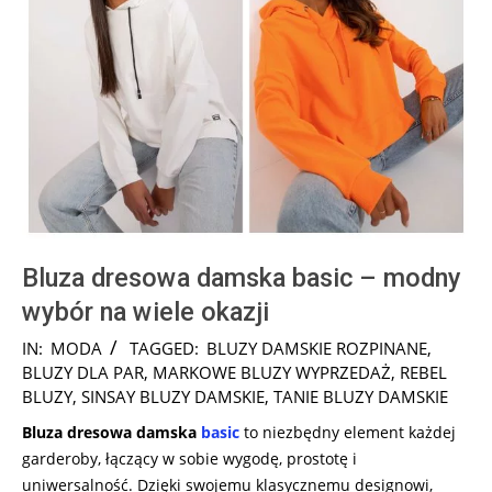
Bluza dresowa damska basic – modny
wybór na wiele okazji
2024-
IN:
MODA
TAGGED:
BLUZY DAMSKIE ROZPINANE
,
06-
BLUZY DLA PAR
,
MARKOWE BLUZY WYPRZEDAŻ
,
REBEL
03
BLUZY
,
SINSAY BLUZY DAMSKIE
,
TANIE BLUZY DAMSKIE
Bluza dresowa damska
basic
to niezbędny element każdej
garderoby, łączący w sobie wygodę, prostotę i
uniwersalność. Dzięki swojemu klasycznemu designowi,