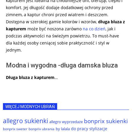
kapturem jest idealna na chłodniejsze dni, oferując ciepło i
komfort. Jej długość dodaje dodatkowej ochrony przed
zimnem, a kaptur chroni przed wiatrem i deszczem.
Dostępna w szerokiej gamie kolorów i wzorów,
długa bluza z
kapturem
może być noszona zarówno
na co dzień
, jak i
podczas aktywności na świeżym powietrzu. To must-have
dla każdej osoby ceniącej sobie praktyczność i styl w
jednym.
Modna i wygodna -długa damska bluza
Długa bluza z kapturem
…
WIĘCEJ MODNYCH UBRAŃ
allegro sukienki
bonprix sukienki
allegro wyprzedaże
do pracy stylizacje
by lalala
bonprix sweter
bonprix ubrania