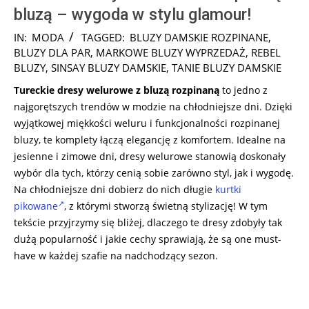
bluzą – wygoda w stylu glamour!
2024-
IN:
MODA
TAGGED:
BLUZY DAMSKIE ROZPINANE
,
09-
BLUZY DLA PAR
,
MARKOWE BLUZY WYPRZEDAŻ
,
REBEL
03
BLUZY
,
SINSAY BLUZY DAMSKIE
,
TANIE BLUZY DAMSKIE
Tureckie dresy welurowe z bluzą rozpinaną
to jedno z
najgorętszych trendów w modzie na chłodniejsze dni. Dzięki
wyjątkowej miękkości weluru i funkcjonalności rozpinanej
bluzy, te komplety łączą elegancję z komfortem. Idealne na
jesienne i zimowe dni, dresy welurowe stanowią doskonały
wybór dla tych, którzy cenią sobie zarówno styl, jak i wygodę.
Na chłodniejsze dni dobierz do nich długie
kurtki
pikowane
, z którymi stworzą świetną stylizację! W tym
tekście przyjrzymy się bliżej, dlaczego te dresy zdobyły tak
dużą popularność i jakie cechy sprawiają, że są one must-
have w każdej szafie na nadchodzący sezon.