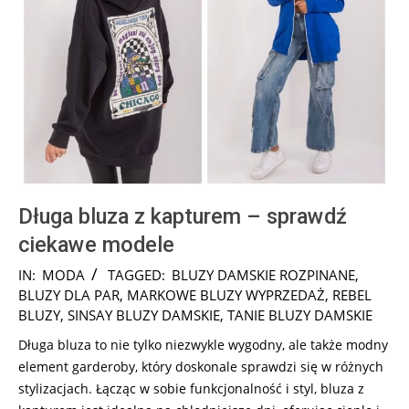
Długa bluza z kapturem – sprawdź
ciekawe modele
2024-
IN:
MODA
TAGGED:
BLUZY DAMSKIE ROZPINANE
,
05-
BLUZY DLA PAR
,
MARKOWE BLUZY WYPRZEDAŻ
,
REBEL
21
BLUZY
,
SINSAY BLUZY DAMSKIE
,
TANIE BLUZY DAMSKIE
Długa bluza to nie tylko niezwykle wygodny, ale także modny
element garderoby, który doskonale sprawdzi się w różnych
stylizacjach. Łącząc w sobie funkcjonalność i styl, bluza z