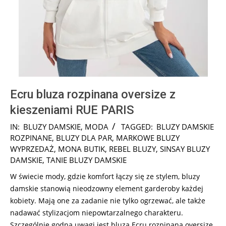
Ecru bluza rozpinana oversize z
kieszeniami RUE PARIS
2024-
IN:
BLUZY DAMSKIE
,
MODA
TAGGED:
BLUZY DAMSKIE
08-
ROZPINANE
,
BLUZY DLA PAR
,
MARKOWE BLUZY
10
WYPRZEDAŻ
,
MONA BUTIK
,
REBEL BLUZY
,
SINSAY BLUZY
DAMSKIE
,
TANIE BLUZY DAMSKIE
W świecie mody, gdzie komfort łączy się ze stylem, bluzy
damskie stanowią nieodzowny element garderoby każdej
kobiety. Mają one za zadanie nie tylko ogrzewać, ale także
nadawać stylizacjom niepowtarzalnego charakteru.
Szczególnie godna uwagi jest bluza Ecru rozpinana oversize