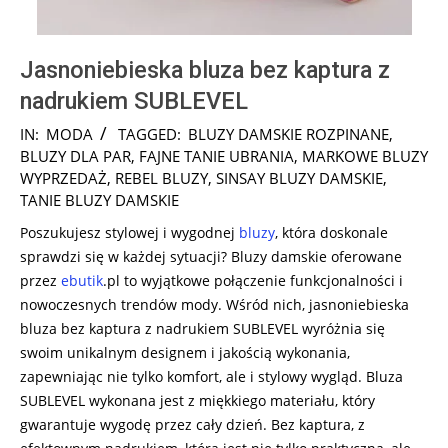
Jasnoniebieska bluza bez kaptura z
nadrukiem SUBLEVEL
2024-
IN:
MODA
TAGGED:
BLUZY DAMSKIE ROZPINANE
,
07-
BLUZY DLA PAR
,
FAJNE TANIE UBRANIA
,
MARKOWE BLUZY
18
WYPRZEDAŻ
,
REBEL BLUZY
,
SINSAY BLUZY DAMSKIE
,
TANIE BLUZY DAMSKIE
Poszukujesz stylowej i wygodnej
bluzy
, która doskonale
sprawdzi się w każdej sytuacji? Bluzy damskie oferowane
przez
ebutik
.pl to wyjątkowe połączenie funkcjonalności i
nowoczesnych trendów mody. Wśród nich, jasnoniebieska
bluza bez kaptura z nadrukiem SUBLEVEL wyróżnia się
swoim unikalnym designem i jakością wykonania,
zapewniając nie tylko komfort, ale i stylowy wygląd. Bluza
SUBLEVEL wykonana jest z miękkiego materiału, który
gwarantuje wygodę przez cały dzień. Bez kaptura, z