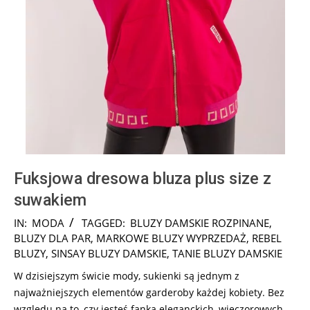
Fuksjowa dresowa bluza plus size z
suwakiem
2024-
IN:
MODA
TAGGED:
BLUZY DAMSKIE ROZPINANE
,
06-
BLUZY DLA PAR
,
MARKOWE BLUZY WYPRZEDAŻ
,
REBEL
17
BLUZY
,
SINSAY BLUZY DAMSKIE
,
TANIE BLUZY DAMSKIE
W dzisiejszym świcie mody, sukienki są jednym z
najważniejszych elementów garderoby każdej kobiety. Bez
względu na to, czy jesteś fanką eleganckich, wieczorowych