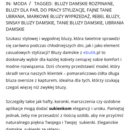
2024-
IN:
MODA
TAGGED:
BLUZY DAMSKIE ROZPINANE
,
07-
BLUZY DLA PAR
,
DO PRACY STYLIZACJE
,
FAJNE TANIE
21
UBRANIA
,
MARKOWE BLUZY WYPRZEDAŻ
,
REBEL BLUZY
,
SINSAY BLUZY DAMSKIE
,
TANIE BLUZY DAMSKIE
,
UBRANIA
DAMSKIE
Szukasz stylowej i wygodnej bluzy, która świetnie sprawdzi
się zarówno podczas chłodniejszych dni, jak i jako element
casualowych stylizacji? Bluzy damskie z
ebutik
.pl to
doskonały wybór dla każdej kobiety ceniącej sobie komfort i
modne rozwiązania. Dziś chcemy przedstawić model, który
skradł serca naszych klientek – pomarańczowo-żółta długa
bluza oversize z kapturem, idealna dla tych, którzy szukają
czegoś więcej niż zwykłej bluzy.
Szczegóły takie jak hafty, koronki, marszczenia czy ozdobne
aplikacje mogą dodać
sukienkom
elegancji i uroku. Pamiętaj
jednak, żeby nie przesadzić z ilością ozdób, aby nie przyćmić
naturalnego piękna Twojego i Twojej sukienki. Eleganckie
damskie sukienki ze sklepu …