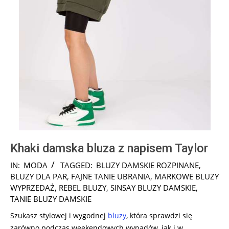
Khaki damska bluza z napisem Taylor
2024-
IN:
MODA
TAGGED:
BLUZY DAMSKIE ROZPINANE
,
07-
BLUZY DLA PAR
,
FAJNE TANIE UBRANIA
,
MARKOWE BLUZY
19
WYPRZEDAŻ
,
REBEL BLUZY
,
SINSAY BLUZY DAMSKIE
,
TANIE BLUZY DAMSKIE
Szukasz stylowej i wygodnej
bluzy
, która sprawdzi się
zarówno podczas weekendowych wypadów, jak i w