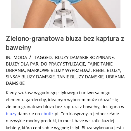
Zielono-granatowa bluza bez kaptura z
bawełny
2024-
IN:
MODA
TAGGED:
BLUZY DAMSKIE ROZPINANE
,
07-
BLUZY DLA PAR
,
DO PRACY STYLIZACJE
,
FAJNE TANIE
21
UBRANIA
,
MARKOWE BLUZY WYPRZEDAŻ
,
REBEL BLUZY
,
SINSAY BLUZY DAMSKIE
,
TANIE BLUZY DAMSKIE
,
UBRANIA
DAMSKIE
Kiedy szukasz wygodnego, stylowego i uniwersalnego
elementu garderoby, idealnym wyborem może okazać się
zielono-granatowa bluza bez kaptura z bawełny, dostępna w
bluzy
damskie na
ebutik
.pl. Ten klasyczny, a jednocześnie
niezwykle modny produkt, to must-have w szafie każdej
kobiety, która ceni sobie wygodę i styl. Bluza wykonana jest z