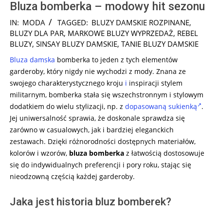
Bluza bomberka – modowy hit sezonu
2024-
IN:
MODA
TAGGED:
BLUZY DAMSKIE ROZPINANE
,
07-
BLUZY DLA PAR
,
MARKOWE BLUZY WYPRZEDAŻ
,
REBEL
13
BLUZY
,
SINSAY BLUZY DAMSKIE
,
TANIE BLUZY DAMSKIE
Bluza damska
bomberka to jeden z tych elementów
garderoby, który nigdy nie wychodzi z mody. Znana ze
swojego charakterystycznego kroju
i
inspiracji stylem
militarnym, bomberka stała się wszechstronnym i stylowym
dodatkiem do wielu stylizacji, np. z
dopasowaną sukienką
.
Jej uniwersalność sprawia, że doskonale sprawdza się
zarówno w casualowych, jak i bardziej eleganckich
zestawach. Dzięki różnorodności dostępnych materiałów,
kolorów i wzorów,
bluza bomberka
z łatwością dostosowuje
się do indywidualnych preferencji i pory roku, stając się
nieodzowną częścią każdej garderoby.
Jaka jest historia bluz bomberek?