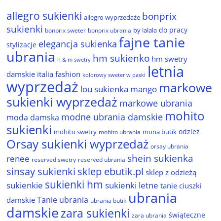
allegro sukienki
bonprix
allegro wyprzedaże
sukienki
do pracy
by lalala
bonprix sweter
bonprix ubrania
fajne tanie
elegancja sukienka
stylizacje
ubrania
hm sukienko
hm swetry
h & m swetry
letnia
damskie
italia fashion
kolorowy sweter w paski
wyprzedaż
markowe
lou sukienka
mango
sukienki wyprzedaż
markowe ubrania
mohito
modne ubrania damskie
moda damska
sukienki
odzież
mohito swetry
mona butik
mohito ubrania
Orsay sukienki wyprzedaż
orsay ubrania
shein sukienka
renee
reserved ubrania
reserved swetry
sinsay sukienki
sklep ebutik.pl
sklep z odzieżą
sukienki hm
sukienkie
sukienki letne
tanie ciuszki
ubrania
Tanie ubrania
damskie
ubrania butik
damskie
zara sukienki
świąteczne
zara ubrania