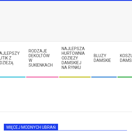
NAJLEPSZA
RODZAJE
AJLEPSZY
HURTOWNIA
DEKOLTÓW
BLUZY
KOSZ
UTIK Z
ODZIEŻY
W
DAMSKIE
DAMS
DZIEŻĄ
DAMSKIEJ
SUKIENKACH
NA RYNKU
WIĘCEJ MODNYCH UBRAŃ