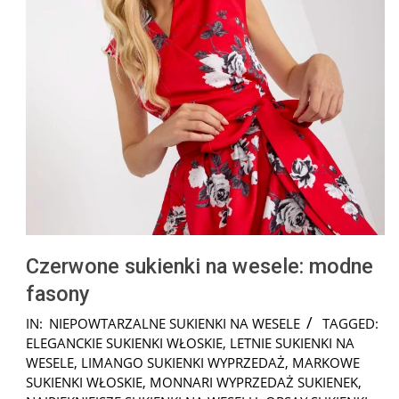
Czerwone sukienki na wesele: modne
fasony
2025-
IN:
NIEPOWTARZALNE SUKIENKI NA WESELE
TAGGED:
10-
ELEGANCKIE SUKIENKI WŁOSKIE
,
LETNIE SUKIENKI NA
27
WESELE
,
LIMANGO SUKIENKI WYPRZEDAŻ
,
MARKOWE
SUKIENKI WŁOSKIE
,
MONNARI WYPRZEDAŻ SUKIENEK
,