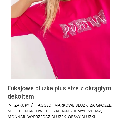
Fuksjowa bluzka plus size z okrągłym
dekoltem
2025-
IN:
ZAKUPY
TAGGED:
MARKOWE BLUZKI ZA GROSZE
,
10-
MOHITO MARKOWE BLUZKI DAMSKIE WYPRZEDAŻ
,
20
MONNARI WYPRZEDAŻ BLUZEK
,
ORSAY BLUZKI