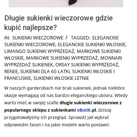
Długie sukienki wieczorowe gdzie
kupić najlepsze?
2025-
IN:
SUKIENKI WIECZOROWE
TAGGED:
ELEGANCKIE
10-
SUKIENKI WIECZOROWE
,
ELEGANCKIE SUKIENKI WŁOSKIE
,
21
LIMANGO SUKIENKI WYPRZEDAŻ
,
MARKOWE SUKIENKI
WŁOSKIE
,
MARKOWE SUKIENKI WYPRZEDAŻ
,
MONNARI
WYPRZEDAŻ SUKIENEK
,
ORSAY SUKIENKI WYPRZEDAŻ
,
RENEE
,
SUKIENKI DLA 60 LATKI
,
SUKIENKI WŁOSKIE I
FRANCUSKIE
,
SUKIENKI WŁOSKIE LETNIE
W naszych garderobach nie brak sukienek, jednak niektóre
okazje wymagają od nas bardzo eleganckiego ubioru. Wtedy
warto mieć w swojej szafie
długie sukienki wieczorowe z
popularnego sklepu z sukienkami
eButik
.pl
, dzisiaj
przygotowałyśmy ich przegląd. Sprawdź jak wybrać
odpowiedni fason i na jakie modele warto postawić.