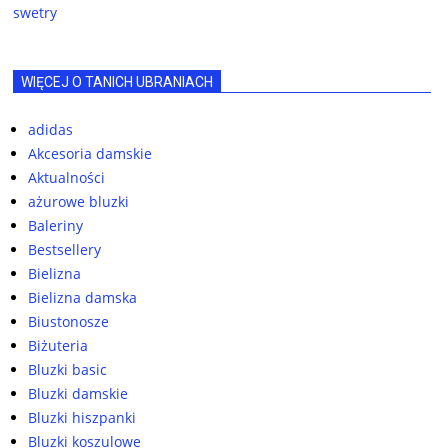
swetry
WIĘCEJ O TANICH UBRANIACH
adidas
Akcesoria damskie
Aktualności
ażurowe bluzki
Baleriny
Bestsellery
Bielizna
Bielizna damska
Biustonosze
Biżuteria
Bluzki basic
Bluzki damskie
Bluzki hiszpanki
Bluzki koszulowe