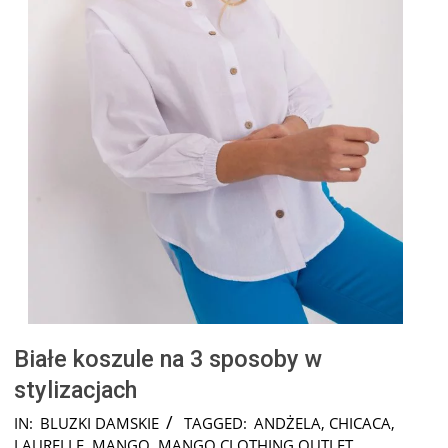
Białe koszule na 3 sposoby w
stylizacjach
2025-
IN:
BLUZKI DAMSKIE
TAGGED:
ANDŻELA
,
CHICACA
,
06-
LAURELLE
,
MANGO
,
MANGO CLOTHING OUTLET
,