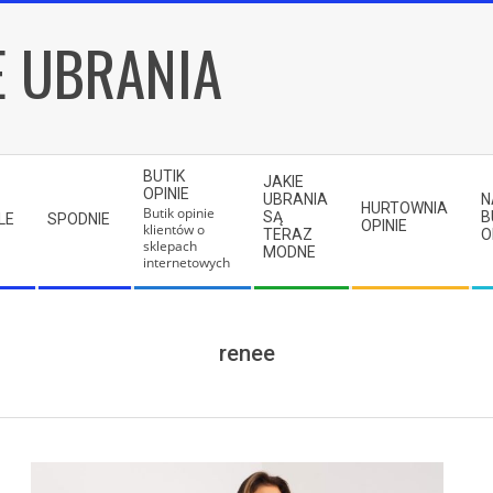
E UBRANIA
BUTIK
JAKIE
OPINIE
UBRANIA
N
HURTOWNIA
Butik opinie
SĄ
B
LE
SPODNIE
OPINIE
klientów o
TERAZ
O
sklepach
MODNE
internetowych
renee