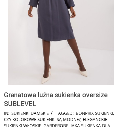
Granatowa luźna sukienka oversize
SUBLEVEL
2025-
IN:
SUKIENKI DAMSKIE
TAGGED:
BONPRIX SUKIENKI
,
10-
CZY KOLOROWE SUKIENKI SĄ MODNE?
,
ELEGANCKIE
18
SUKIENKI WŁOSKIE
,
GARDEROBE
,
JAKA SUKIENKA DLA