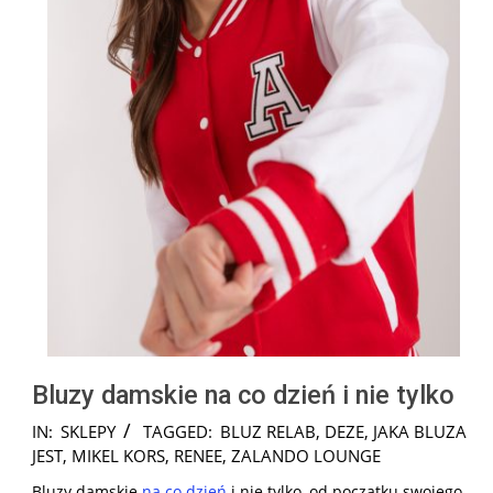
Bluzy damskie na co dzień i nie tylko
2025-
IN:
SKLEPY
TAGGED:
BLUZ RELAB
,
DEZE
,
JAKA BLUZA
06-
JEST
,
MIKEL KORS
,
RENEE
,
ZALANDO LOUNGE
10
Bluzy damskie
na co dzień
i nie tylko, od początku swojego