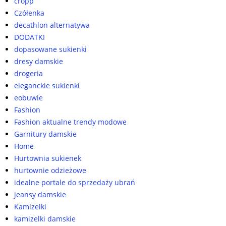
cropp
Czółenka
decathlon alternatywa
DODATKI
dopasowane sukienki
dresy damskie
drogeria
eleganckie sukienki
eobuwie
Fashion
Fashion aktualne trendy modowe
Garnitury damskie
Home
Hurtownia sukienek
hurtownie odzieżowe
idealne portale do sprzedaży ubrań
jeansy damskie
Kamizelki
kamizelki damskie