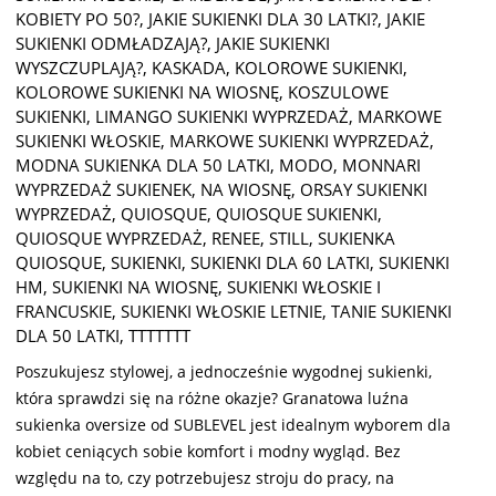
KOBIETY PO 50?
,
JAKIE SUKIENKI DLA 30 LATKI?
,
JAKIE
SUKIENKI ODMŁADZAJĄ?
,
JAKIE SUKIENKI
WYSZCZUPLAJĄ?
,
KASKADA
,
KOLOROWE SUKIENKI
,
KOLOROWE SUKIENKI NA WIOSNĘ
,
KOSZULOWE
SUKIENKI
,
LIMANGO SUKIENKI WYPRZEDAŻ
,
MARKOWE
SUKIENKI WŁOSKIE
,
MARKOWE SUKIENKI WYPRZEDAŻ
,
MODNA SUKIENKA DLA 50 LATKI
,
MODO
,
MONNARI
WYPRZEDAŻ SUKIENEK
,
NA WIOSNĘ
,
ORSAY SUKIENKI
WYPRZEDAŻ
,
QUIOSQUE
,
QUIOSQUE SUKIENKI
,
QUIOSQUE WYPRZEDAŻ
,
RENEE
,
STILL
,
SUKIENKA
QUIOSQUE
,
SUKIENKI
,
SUKIENKI DLA 60 LATKI
,
SUKIENKI
HM
,
SUKIENKI NA WIOSNĘ
,
SUKIENKI WŁOSKIE I
FRANCUSKIE
,
SUKIENKI WŁOSKIE LETNIE
,
TANIE SUKIENKI
DLA 50 LATKI
,
TTTTTTT
Poszukujesz stylowej, a jednocześnie wygodnej sukienki,
która sprawdzi się na różne okazje? Granatowa luźna
sukienka oversize od SUBLEVEL jest idealnym wyborem dla
kobiet ceniących sobie komfort i modny wygląd. Bez
względu na to, czy potrzebujesz stroju do pracy, na