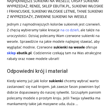
NAJPIĘKNIEJSZE SUKIENKI NA WESELU
,
ORSAY SUKIENKI
WYPRZEDAŻ
,
RENEE
,
SKLEP EBUTIK.PL
,
SUKIENKI WŁOSKIE
I FRANCUSKIE
,
SUKIENKI WŁOSKIE LETNIE
,
TANIE SUKIENKI
Z WYPRZEDAŻY
,
ZWIEWNE SUKIENKI NA WESELE
Jednym z najmodniejszych kolorów sukienek jest czerwień.
Z chęcią wybieramy takie kreacje
na co dzień
, ale także na
uroczystości. Dzisiaj polecamy Wam czerwone sukienki na
wesele. Sprawdźcie na jakie modele najlepiej stawiać, aby
wyglądać modnie. Czerwone
sukienki na wesele
oferuje
sklep
ebutik.pl
. Codziennie czekają tam na Was atrakcyjne
rabaty oraz nowe modele ubrań!
Odpowiedni krój i materiał
Kiedy wiemy już jaki kolor
sukienki
chcemy wybrać warto
zastanowić się nad krojem. Jak zawsze fason powinien być
dobrze dopasowany do naszej sylwetki. Szczupłym paniom
polecamy modele o prostym kroju. Jeśli Twoja sylwetka ma
mankamenty takie jak masywne uda, duża …