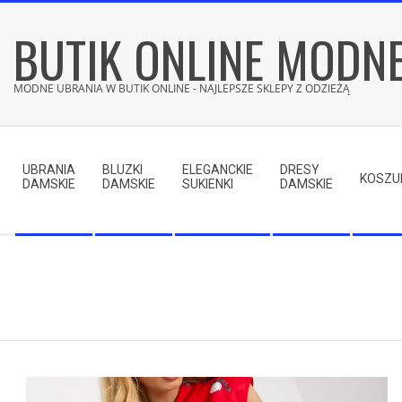
Skip
BUTIK ONLINE MODN
to
content
MODNE UBRANIA W BUTIK ONLINE - NAJLEPSZE SKLEPY Z ODZIEŻĄ
Secondary
Navigation
UBRANIA
BLUZKI
ELEGANCKIE
DRESY
Menu
KOSZU
DAMSKIE
DAMSKIE
SUKIENKI
DAMSKIE