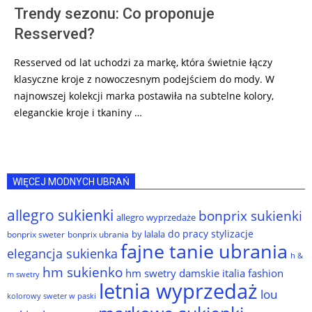
Trendy sezonu: Co proponuje
Resserved?
Resserved od lat uchodzi za markę, która świetnie łączy
klasyczne kroje z nowoczesnym podejściem do mody. W
najnowszej kolekcji marka postawiła na subtelne kolory,
eleganckie kroje i tkaniny …
WIĘCEJ MODNYCH UBRAŃ
allegro sukienki
bonprix sukienki
allegro wyprzedaże
do pracy stylizacje
by lalala
bonprix sweter
bonprix ubrania
fajne tanie ubrania
elegancja sukienka
h &
hm sukienko
hm swetry damskie
italia fashion
m swetry
letnia wyprzedaż
lou
kolorowy sweter w paski