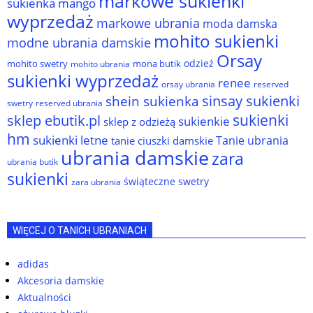
markowe sukienki
sukienka
mango
wyprzedaż
markowe ubrania
moda damska
mohito sukienki
modne ubrania damskie
Orsay
odzież
mohito swetry
mona butik
mohito ubrania
sukienki wyprzedaż
renee
orsay ubrania
reserved
sinsay sukienki
shein sukienka
reserved ubrania
swetry
sukienki
sklep ebutik.pl
sukienkie
sklep z odzieżą
hm
sukienki letne
Tanie ubrania
tanie ciuszki damskie
ubrania damskie
zara
ubrania butik
sukienki
świąteczne swetry
zara ubrania
WIĘCEJ O TANICH UBRANIACH
adidas
Akcesoria damskie
Aktualności