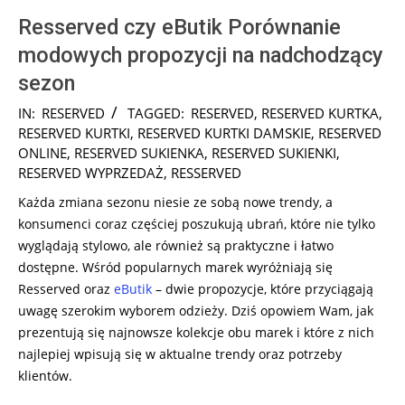
Resserved czy eButik Porównanie
modowych propozycji na nadchodzący
sezon
2025-
IN:
RESERVED
TAGGED:
RESERVED
,
RESERVED KURTKA
,
01-
RESERVED KURTKI
,
RESERVED KURTKI DAMSKIE
,
RESERVED
18
ONLINE
,
RESERVED SUKIENKA
,
RESERVED SUKIENKI
,
RESERVED WYPRZEDAŻ
,
RESSERVED
Każda zmiana sezonu niesie ze sobą nowe trendy, a
konsumenci coraz częściej poszukują ubrań, które nie tylko
wyglądają stylowo, ale również są praktyczne i łatwo
dostępne. Wśród popularnych marek wyróżniają się
Resserved oraz
eButik
– dwie propozycje, które przyciągają
uwagę szerokim wyborem odzieży. Dziś opowiem Wam, jak
prezentują się najnowsze kolekcje obu marek i które z nich
najlepiej wpisują się w aktualne trendy oraz potrzeby
klientów.