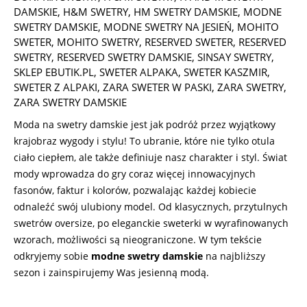
29
DAMSKIE
,
H&M SWETRY
,
HM SWETRY DAMSKIE
,
MODNE
SWETRY DAMSKIE
,
MODNE SWETRY NA JESIEŃ
,
MOHITO
SWETER
,
MOHITO SWETRY
,
RESERVED SWETER
,
RESERVED
SWETRY
,
RESERVED SWETRY DAMSKIE
,
SINSAY SWETRY
,
SKLEP EBUTIK.PL
,
SWETER ALPAKA
,
SWETER KASZMIR
,
SWETER Z ALPAKI
,
ZARA SWETER W PASKI
,
ZARA SWETRY
,
ZARA SWETRY DAMSKIE
Moda na swetry damskie jest jak podróż przez wyjątkowy
krajobraz wygody i stylu! To ubranie, które nie tylko otula
ciało ciepłem, ale także definiuje nasz charakter i styl. Świat
mody wprowadza do gry coraz więcej innowacyjnych
fasonów, faktur i kolorów, pozwalając każdej kobiecie
odnaleźć swój ulubiony model. Od klasycznych, przytulnych
swetrów oversize, po eleganckie sweterki w wyrafinowanych
wzorach, możliwości są nieograniczone. W tym tekście
odkryjemy sobie
modne swetry damskie
na najbliższy
sezon i zainspirujemy Was jesienną modą.