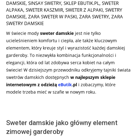
DAMSKIE
,
SINSAY SWETRY
,
SKLEP EBUTIK.PL
,
SWETER
ALPAKA
,
SWETER KASZMIR
,
SWETER Z ALPAKI
,
SWETRY
DAMSKIE
,
ZARA SWETER W PASKI
,
ZARA SWETRY
,
ZARA
SWETRY DAMSKIE
W świecie mody
sweter damskie
jest nie tylko
ucieleśnieniem komfortu i ciepła, ale także kluczowym
elementem, który kreuje styl i wyrazistość każdej damskiej
garderoby. To niezwykła kombinacja funkcjonalności i
elegancji, która od lat zdobywa serca kobiet na całym
świecie! W dzisiejszym przewodniku odkryjemy tajniki świata
swetrów damskich dostępnych
w najlepszym sklepie
internetowym z odzieżą
eButik
.pl
i zobaczymy, które
modele trzeba mieć w szafie w nowym roku.
Sweter damskie jako główny element
zimowej garderoby