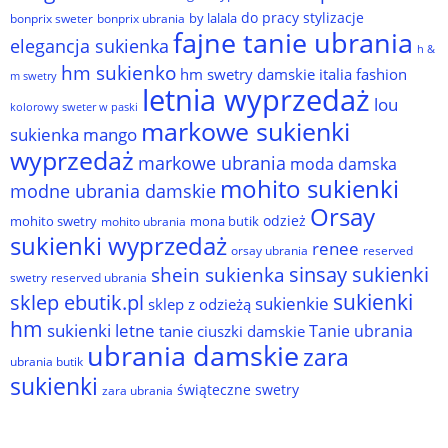
do pracy stylizacje
by lalala
bonprix sweter
bonprix ubrania
fajne tanie ubrania
elegancja sukienka
h &
hm sukienko
hm swetry damskie
italia fashion
m swetry
letnia wyprzedaż
lou
kolorowy sweter w paski
markowe sukienki
sukienka
mango
wyprzedaż
markowe ubrania
moda damska
mohito sukienki
modne ubrania damskie
Orsay
odzież
mohito swetry
mona butik
mohito ubrania
sukienki wyprzedaż
renee
orsay ubrania
reserved
sinsay sukienki
shein sukienka
reserved ubrania
swetry
sukienki
sklep ebutik.pl
sukienkie
sklep z odzieżą
hm
sukienki letne
Tanie ubrania
tanie ciuszki damskie
ubrania damskie
zara
ubrania butik
sukienki
świąteczne swetry
zara ubrania