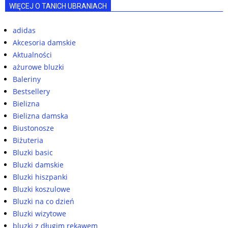
WIĘCEJ O TANICH UBRANIACH
adidas
Akcesoria damskie
Aktualności
ażurowe bluzki
Baleriny
Bestsellery
Bielizna
Bielizna damska
Biustonosze
Biżuteria
Bluzki basic
Bluzki damskie
Bluzki hiszpanki
Bluzki koszulowe
Bluzki na co dzień
Bluzki wizytowe
bluzki z długim rękawem