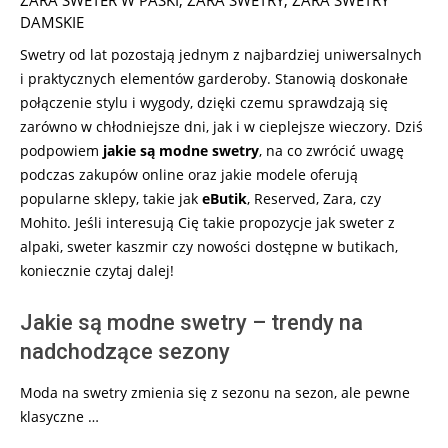
ZARA SWETER W PASKI
,
ZARA SWETRY
,
ZARA SWETRY
DAMSKIE
Swetry od lat pozostają jednym z najbardziej uniwersalnych
i praktycznych elementów garderoby. Stanowią doskonałe
połączenie stylu i wygody, dzięki czemu sprawdzają się
zarówno w chłodniejsze dni, jak i w cieplejsze wieczory. Dziś
podpowiem
jakie są modne swetry
, na co zwrócić uwagę
podczas zakupów online oraz jakie modele oferują
popularne sklepy, takie jak
eButik
, Reserved, Zara, czy
Mohito. Jeśli interesują Cię takie propozycje jak sweter z
alpaki, sweter kaszmir czy nowości dostępne w butikach,
koniecznie czytaj dalej!
Jakie są modne swetry – trendy na
nadchodzące sezony
Moda na swetry zmienia się z sezonu na sezon, ale pewne
klasyczne …