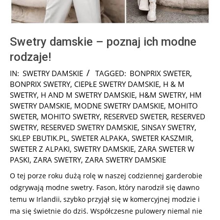
Swetry damskie – poznaj ich modne
rodzaje!
2025-
IN:
SWETRY DAMSKIE
TAGGED:
BONPRIX SWETER
,
01-
BONPRIX SWETRY
,
CIEPŁE SWETRY DAMSKIE
,
H & M
28
SWETRY
,
H AND M SWETRY DAMSKIE
,
H&M SWETRY
,
HM
SWETRY DAMSKIE
,
MODNE SWETRY DAMSKIE
,
MOHITO
SWETER
,
MOHITO SWETRY
,
RESERVED SWETER
,
RESERVED
SWETRY
,
RESERVED SWETRY DAMSKIE
,
SINSAY SWETRY
,
SKLEP EBUTIK.PL
,
SWETER ALPAKA
,
SWETER KASZMIR
,
SWETER Z ALPAKI
,
SWETRY DAMSKIE
,
ZARA SWETER W
PASKI
,
ZARA SWETRY
,
ZARA SWETRY DAMSKIE
O tej porze roku dużą rolę w naszej codziennej garderobie
odgrywają modne swetry. Fason, który narodził się dawno
temu w Irlandii, szybko przyjął się w komercyjnej modzie i
ma się świetnie do dziś. Współczesne pulowery niemal nie