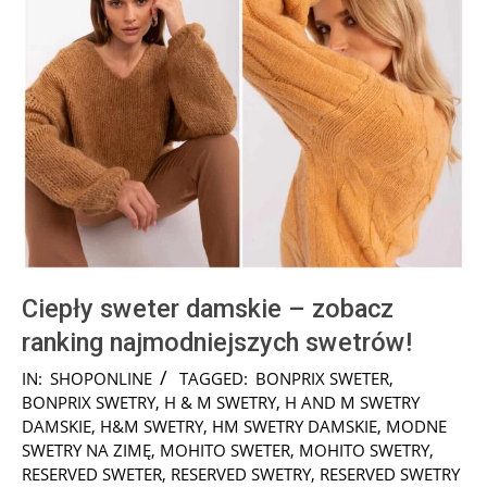
Ciepły sweter damskie – zobacz
ranking najmodniejszych swetrów!
2025-
IN:
SHOPONLINE
TAGGED:
BONPRIX SWETER
,
10-
BONPRIX SWETRY
,
H & M SWETRY
,
H AND M SWETRY
17
DAMSKIE
,
H&M SWETRY
,
HM SWETRY DAMSKIE
,
MODNE
SWETRY NA ZIMĘ
,
MOHITO SWETER
,
MOHITO SWETRY
,
RESERVED SWETER
,
RESERVED SWETRY
,
RESERVED SWETRY