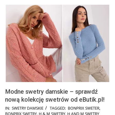
Modne swetry damskie – sprawdź
nową kolekcję swetrów od eButik.pl!
2025-
IN:
SWETRY DAMSKIE
TAGGED:
BONPRIX SWETER
,
01-
BONPRIX SWETRY
,
H & M SWETRY
,
H AND M SWETRY