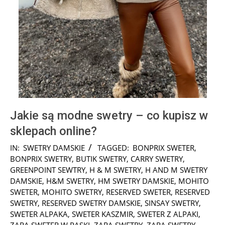
Jakie są modne swetry – co kupisz w
sklepach online?
2025-
IN:
SWETRY DAMSKIE
TAGGED:
BONPRIX SWETER
,
01-
BONPRIX SWETRY
,
BUTIK SWETRY
,
CARRY SWETRY
,
29
GREENPOINT SEWTRY
,
H & M SWETRY
,
H AND M SWETRY
DAMSKIE
,
H&M SWETRY
,
HM SWETRY DAMSKIE
,
MOHITO
SWETER
,
MOHITO SWETRY
,
RESERVED SWETER
,
RESERVED
SWETRY
,
RESERVED SWETRY DAMSKIE
,
SINSAY SWETRY
,
SWETER ALPAKA
,
SWETER KASZMIR
,
SWETER Z ALPAKI
,