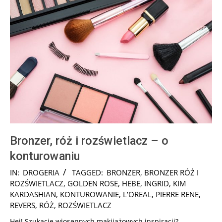
Bronzer, róż i rozświetlacz – o
konturowaniu
2025-
IN:
DROGERIA
TAGGED:
BRONZER
,
BRONZER RÓŻ I
06-
ROZŚWIETLACZ
,
GOLDEN ROSE
,
HEBE
,
INGRID
,
KIM
11
KARDASHIAN
,
KONTUROWANIE
,
L’OREAL
,
PIERRE RENE
,
REVERS
,
RÓŻ
,
ROZŚWIETLACZ
Hej! Szukacie wiosennych makijażowych inspiracji?