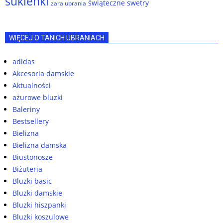
sukienki
świąteczne swetry
zara ubrania
WIĘCEJ O TANICH UBRANIACH
adidas
Akcesoria damskie
Aktualności
ażurowe bluzki
Baleriny
Bestsellery
Bielizna
Bielizna damska
Biustonosze
Biżuteria
Bluzki basic
Bluzki damskie
Bluzki hiszpanki
Bluzki koszulowe