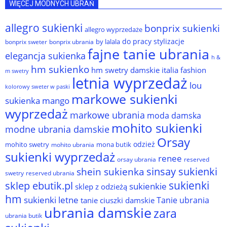
WIĘCEJ MODNYCH UBRAŃ
allegro sukienki
bonprix sukienki
allegro wyprzedaże
do pracy stylizacje
by lalala
bonprix sweter
bonprix ubrania
fajne tanie ubrania
elegancja sukienka
h &
hm sukienko
hm swetry damskie
italia fashion
m swetry
letnia wyprzedaż
lou
kolorowy sweter w paski
markowe sukienki
sukienka
mango
wyprzedaż
markowe ubrania
moda damska
mohito sukienki
modne ubrania damskie
Orsay
odzież
mohito swetry
mona butik
mohito ubrania
sukienki wyprzedaż
renee
orsay ubrania
reserved
sinsay sukienki
shein sukienka
reserved ubrania
swetry
sukienki
sklep ebutik.pl
sukienkie
sklep z odzieżą
hm
sukienki letne
Tanie ubrania
tanie ciuszki damskie
ubrania damskie
zara
ubrania butik