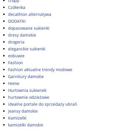
cropp
Czółenka
decathlon alternatywa
DODATKI
dopasowane sukienki
dresy damskie
drogeria
eleganckie sukienki
eobuwie
Fashion
Fashion aktualne trendy modowe
Garnitury damskie
Home
Hurtownia sukienek
hurtownie odzieżowe
idealne portale do sprzedaży ubrań
jeansy damskie
Kamizelki
kamizelki damskie