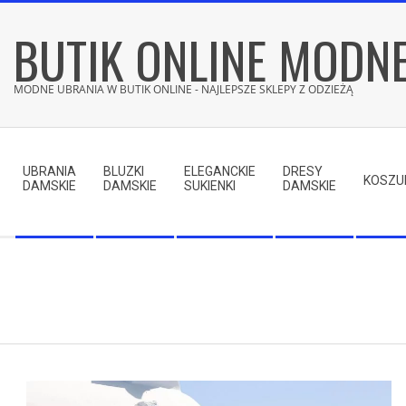
Skip
BUTIK ONLINE MODN
to
content
MODNE UBRANIA W BUTIK ONLINE - NAJLEPSZE SKLEPY Z ODZIEŻĄ
Secondary
Navigation
UBRANIA
BLUZKI
ELEGANCKIE
DRESY
Menu
KOSZU
DAMSKIE
DAMSKIE
SUKIENKI
DAMSKIE