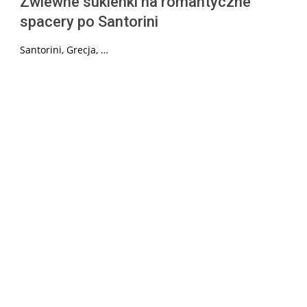
Zwiewne sukienki na romantyczne
spacery po Santorini
Santorini, Grecja, …