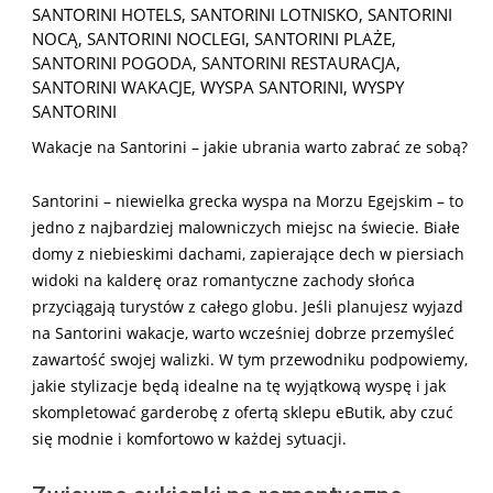
SANTORINI HOTELS
,
SANTORINI LOTNISKO
,
SANTORINI
NOCĄ
,
SANTORINI NOCLEGI
,
SANTORINI PLAŻE
,
SANTORINI POGODA
,
SANTORINI RESTAURACJA
,
SANTORINI WAKACJE
,
WYSPA SANTORINI
,
WYSPY
SANTORINI
Wakacje na Santorini – jakie ubrania warto zabrać ze sobą?
Santorini – niewielka grecka wyspa na Morzu Egejskim – to
jedno z najbardziej malowniczych miejsc na świecie. Białe
domy z niebieskimi dachami, zapierające dech w piersiach
widoki na kalderę oraz romantyczne zachody słońca
przyciągają turystów z całego globu. Jeśli planujesz wyjazd
na Santorini wakacje, warto wcześniej dobrze przemyśleć
zawartość swojej walizki. W tym przewodniku podpowiemy,
jakie stylizacje będą idealne na tę wyjątkową wyspę i jak
skompletować garderobę z ofertą sklepu eButik, aby czuć
się modnie i komfortowo w każdej sytuacji.