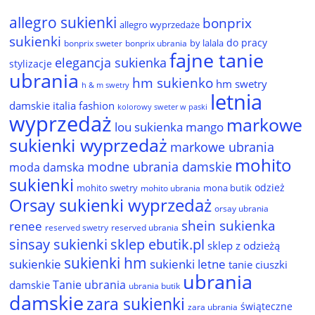
allegro sukienki
bonprix
allegro wyprzedaże
sukienki
do pracy
by lalala
bonprix sweter
bonprix ubrania
fajne tanie
elegancja sukienka
stylizacje
ubrania
hm sukienko
hm swetry
h & m swetry
letnia
damskie
italia fashion
kolorowy sweter w paski
wyprzedaż
markowe
lou sukienka
mango
sukienki wyprzedaż
markowe ubrania
mohito
modne ubrania damskie
moda damska
sukienki
odzież
mohito swetry
mona butik
mohito ubrania
Orsay sukienki wyprzedaż
orsay ubrania
shein sukienka
renee
reserved ubrania
reserved swetry
sinsay sukienki
sklep ebutik.pl
sklep z odzieżą
sukienki hm
sukienkie
sukienki letne
tanie ciuszki
ubrania
Tanie ubrania
damskie
ubrania butik
damskie
zara sukienki
świąteczne
zara ubrania