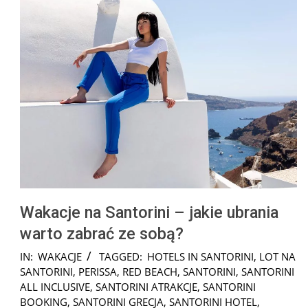
Wakacje na Santorini – jakie ubrania
warto zabrać ze sobą?
2025-
IN:
WAKACJE
TAGGED:
HOTELS IN SANTORINI
,
LOT NA
01-
SANTORINI
,
PERISSA
,
RED BEACH
,
SANTORINI
,
SANTORINI
23
ALL INCLUSIVE
,
SANTORINI ATRAKCJE
,
SANTORINI
BOOKING
,
SANTORINI GRECJA
,
SANTORINI HOTEL
,