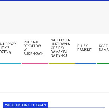
NAJLEPSZA
RODZAJE
AJLEPSZY
HURTOWNIA
DEKOLTÓW
BLUZY
KOSZ
UTIK Z
ODZIEŻY
W
DAMSKIE
DAMS
DZIEŻĄ
DAMSKIEJ
SUKIENKACH
NA RYNKU
WIĘCEJ MODNYCH UBRAŃ