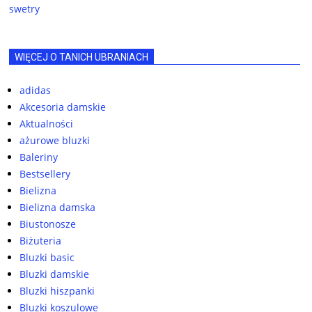
swetry
WIĘCEJ O TANICH UBRANIACH
adidas
Akcesoria damskie
Aktualności
ażurowe bluzki
Baleriny
Bestsellery
Bielizna
Bielizna damska
Biustonosze
Biżuteria
Bluzki basic
Bluzki damskie
Bluzki hiszpanki
Bluzki koszulowe