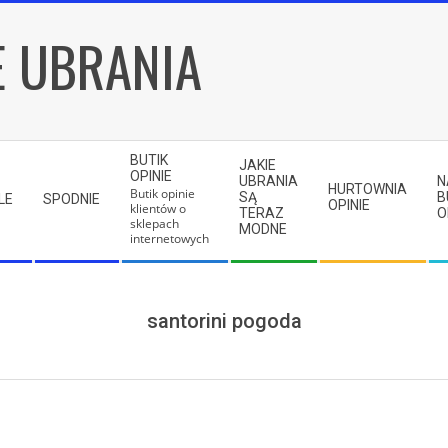
E UBRANIA
BUTIK
JAKIE
OPINIE
UBRANIA
N
HURTOWNIA
Butik opinie
SĄ
B
LE
SPODNIE
OPINIE
klientów o
TERAZ
O
sklepach
MODNE
internetowych
santorini pogoda