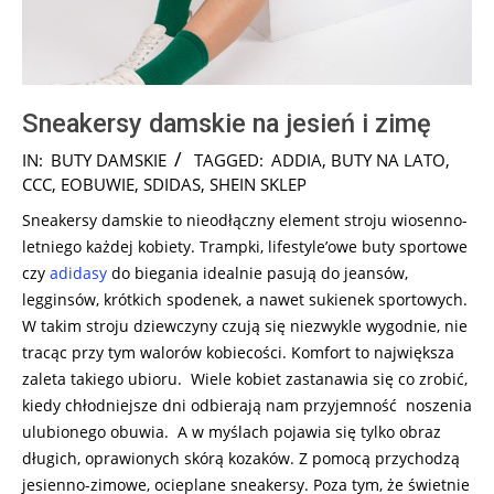
Sneakersy damskie na jesień i zimę
2024-
IN:
BUTY DAMSKIE
TAGGED:
ADDIA
,
BUTY NA LATO
,
12-
CCC
,
EOBUWIE
,
SDIDAS
,
SHEIN SKLEP
04
Sneakersy damskie to nieodłączny element stroju wiosenno-
letniego każdej kobiety. Trampki, lifestyle’owe buty sportowe
czy
adidasy
do biegania idealnie pasują do jeansów,
legginsów, krótkich spodenek, a nawet sukienek sportowych.
W takim stroju dziewczyny czują się niezwykle wygodnie, nie
tracąc przy tym walorów kobiecości. Komfort to największa
zaleta takiego ubioru. Wiele kobiet zastanawia się co zrobić,
kiedy chłodniejsze dni odbierają nam przyjemność noszenia
ulubionego obuwia. A w myślach pojawia się tylko obraz
długich, oprawionych skórą kozaków. Z pomocą przychodzą
jesienno-zimowe, ocieplane sneakersy. Poza tym, że świetnie