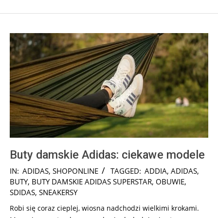
Buty damskie Adidas: ciekawe modele
2026-
IN:
ADIDAS
,
SHOPONLINE
TAGGED:
ADDIA
,
ADIDAS
,
02-
BUTY
,
BUTY DAMSKIE ADIDAS SUPERSTAR
,
OBUWIE
,
15
SDIDAS
,
SNEAKERSY
Robi się coraz cieplej, wiosna nadchodzi wielkimi krokami.