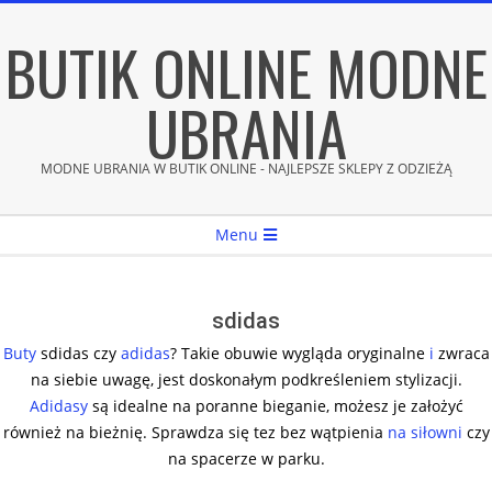
Skip
BUTIK ONLINE MODNE
to
content
UBRANIA
MODNE UBRANIA W BUTIK ONLINE - NAJLEPSZE SKLEPY Z ODZIEŻĄ
Secondary
Menu
Navigation
Menu
sdidas
Buty
sdidas czy
adidas
? Takie obuwie wygląda oryginalne
i
zwraca
na siebie uwagę, jest doskonałym podkreśleniem stylizacji.
Adidasy
są idealne na poranne bieganie, możesz je założyć
również na bieżnię. Sprawdza się tez bez wątpienia
na siłowni
czy
na spacerze w parku.