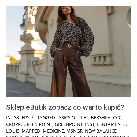
Sklep eButik zobacz co warto kupić?
2025-
IN:
SKLEPY
TAGGED:
ASICS OUTLET
,
BERSHKA
,
CCC
,
12-
CROPP
,
GREEN POINT
,
GREENPOINT
,
INST
,
LENTAMENTE
,
07
LOUIS
,
MAPPED
,
MEDICINE
,
MSNGR
,
NEW BALANCE
,