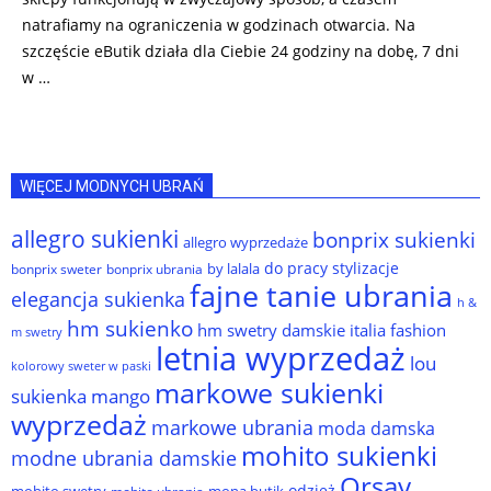
natrafiamy na ograniczenia w godzinach otwarcia. Na
szczęście eButik działa dla Ciebie 24 godziny na dobę, 7 dni
w …
WIĘCEJ MODNYCH UBRAŃ
allegro sukienki
bonprix sukienki
allegro wyprzedaże
do pracy stylizacje
by lalala
bonprix sweter
bonprix ubrania
fajne tanie ubrania
elegancja sukienka
h &
hm sukienko
hm swetry damskie
italia fashion
m swetry
letnia wyprzedaż
lou
kolorowy sweter w paski
markowe sukienki
sukienka
mango
wyprzedaż
markowe ubrania
moda damska
mohito sukienki
modne ubrania damskie
Orsay
odzież
mohito swetry
mona butik