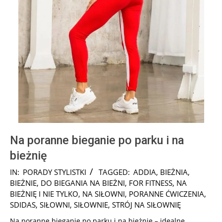
Na poranne bieganie po parku i na
bieżnię
2024-
IN:
PORADY STYLISTKI
TAGGED:
ADDIA
,
BIEŻNIA
,
10-
BIEŻNIE
,
DO BIEGANIA NA BIEŻNI
,
FOR FITNESS
,
NA
31
BIEŻNIĘ I NIE TYLKO
,
NA SIŁOWNI
,
PORANNE ĆWICZENIA
,
SDIDAS
,
SIŁOWNI
,
SIŁOWNIE
,
STRÓJ NA SIŁOWNIĘ
Na poranne bieganie po parku i na bieżnię – idealne