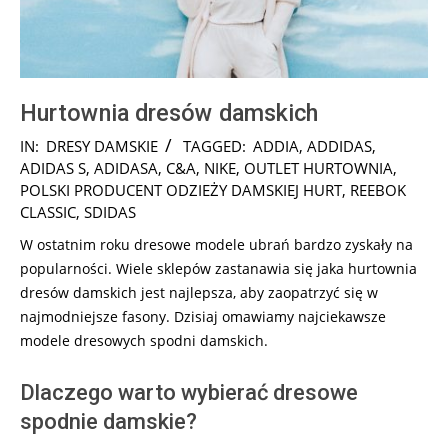
Hurtownia dresów damskich
2025-
IN:
DRESY DAMSKIE
TAGGED:
ADDIA
,
ADDIDAS
,
09-
ADIDAS S
,
ADIDASA
,
C&A
,
NIKE
,
OUTLET HURTOWNIA
,
06
POLSKI PRODUCENT ODZIEŻY DAMSKIEJ HURT
,
REEBOK
CLASSIC
,
SDIDAS
W ostatnim roku dresowe modele ubrań bardzo zyskały na
popularności. Wiele sklepów zastanawia się jaka hurtownia
dresów damskich jest najlepsza, aby zaopatrzyć się w
najmodniejsze fasony. Dzisiaj omawiamy najciekawsze
modele dresowych spodni damskich.
Dlaczego warto wybierać dresowe
spodnie damskie?