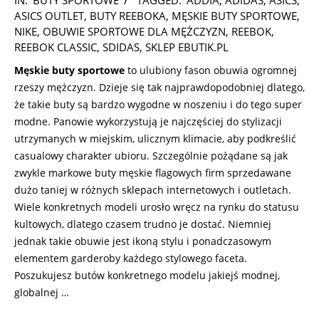
11-
ASICS OUTLET
,
BUTY REEBOKA
,
MĘSKIE BUTY SPORTOWE
,
04
NIKE
,
OBUWIE SPORTOWE DLA MĘŻCZYZN
,
REEBOK
,
REEBOK CLASSIC
,
SDIDAS
,
SKLEP EBUTIK.PL
Męskie buty sportowe
to ulubiony fason obuwia ogromnej
rzeszy mężczyzn. Dzieje się tak najprawdopodobniej dlatego,
że takie buty są bardzo wygodne w noszeniu i do tego super
modne. Panowie wykorzystują je najczęściej do stylizacji
utrzymanych w miejskim, ulicznym klimacie, aby podkreślić
casualowy charakter ubioru. Szczególnie pożądane są jak
zwykle markowe buty męskie flagowych firm sprzedawane
dużo taniej w różnych sklepach internetowych i outletach.
Wiele konkretnych modeli urosło wręcz na rynku do statusu
kultowych, dlatego czasem trudno je dostać. Niemniej
jednak takie obuwie jest ikoną stylu i ponadczasowym
elementem garderoby każdego stylowego faceta.
Poszukujesz butów konkretnego modelu jakiejś modnej,
globalnej …