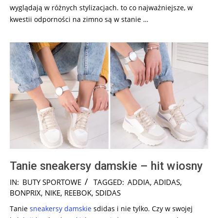
wyglądają w różnych stylizacjach. to co najważniejsze, w
kwestii odporności na zimno są w stanie …
Tanie sneakersy damskie – hit wiosny
2024-
IN:
BUTY SPORTOWE
TAGGED:
ADDIA
,
ADIDAS
,
11-
BONPRIX
,
NIKE
,
REEBOK
,
SDIDAS
10
Tanie
sneakersy damskie
sdidas i nie tylko. Czy w swojej