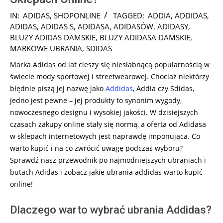
2026-
IN:
ADIDAS
,
SHOPONLINE
TAGGED:
ADDIA
,
ADDIDAS
,
02-
ADIDAS
,
ADIDAS S
,
ADIDASA
,
ADIDASÓW
,
ADIDASY
,
13
BLUZY ADIDAS DAMSKIE
,
BLUZY ADIDASA DAMSKIE
,
MARKOWE UBRANIA
,
SDIDAS
Marka Adidas od lat cieszy się niesłabnącą popularnością w
świecie mody sportowej i streetwearowej. Chociaż niektórzy
błędnie piszą jej nazwę jako
Addidas
, Addia czy Sdidas,
jedno jest pewne – jej produkty to synonim wygody,
nowoczesnego designu i wysokiej jakości. W dzisiejszych
czasach zakupy online stały się normą, a oferta od Adidasa
w sklepach internetowych jest naprawdę imponująca. Co
warto kupić i na co zwrócić uwagę podczas wyboru?
Sprawdź nasz przewodnik po najmodniejszych ubraniach i
butach Adidas i zobacz jakie ubrania addidas warto kupić
online!
Dlaczego warto wybrać ubrania Addidas?