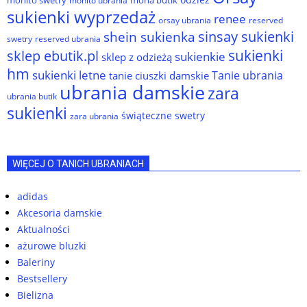
mohito ubrania
sukienki wyprzedaż
renee
orsay ubrania
reserved
sinsay sukienki
shein sukienka
reserved ubrania
swetry
sukienki
sklep ebutik.pl
sukienkie
sklep z odzieżą
hm
sukienki letne
Tanie ubrania
tanie ciuszki damskie
ubrania damskie
zara
ubrania butik
sukienki
świąteczne swetry
zara ubrania
WIĘCEJ O TANICH UBRANIACH
adidas
Akcesoria damskie
Aktualności
ażurowe bluzki
Baleriny
Bestsellery
Bielizna