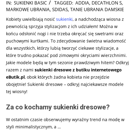
2026-
IN:
SUKIENKI BASIC
TAGGED:
ADDIA
,
DECATHLON S
,
02-
MARKOWE UBRANIA
,
SDIDAS
,
TANIE UBRANIA DAMSKIE
03
Kobiety uwielbiają nosić
sukienki
, a nadchodząca wiosna z
pewnością sprzyja stylizacjom z ich udziałem! Można w
końcu odsłonić nogi i nie trzeba okręcać się swetrami oraz
puchowymi kurtkami. To zdecydowanie świetna wiadomość
dla wszystkich, którzy lubią tworzyć ciekawe stylizacje, a
które trudno pokazać pod zimowymi okryciami wierzchnimi.
Jakie modele będą w tym sezonie prawdziwym hitem? Odkryj
razem z nami
sukienki dresowe z butiku internetowego
eButik.pl
, obok których żadna kobieta nie przejdzie
obojętnie! Sukienki dresowe – odkryj najciekawsze modele
tej wiosny!
Za co kochamy sukienki dresowe?
W ostatnim czasie obserwujemy wyraźny trend na modę w
styli minimalistycznym, a
…