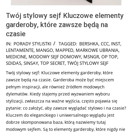
Twój stylowy sejf Kluczowe elementy
garderoby, które zawsze będą na
czasie
2024-
IN:
PORADY STYLISTKI
TAGGED:
BERSHKA
,
CCC
,
INST
,
11-
LENTAMENTE
,
MANGO
,
MAPPED
,
MARKOWE UBRANIA
,
07
MEDICINE
,
MODOWY SEJF DOMOWY
,
MSNGR
,
OP TOP
,
SDIDAS
,
SINSAY
,
TOP SECRET
,
TWÓJ STYLOWY SEJF
Twój stylowy sejf: Kluczowe elementy garderoby, które
zawsze będą na czasie. Garderoba może być miejscem
pełnym inspiracji, ale również źródłem modowych
dylematów. Kiedy stajemy przed wyzwaniem wyboru
stylizacji, zwłaszcza na ważne wyjścia, często pojawia się
pytanie: co założyć, aby zawsze wyglądać stylowo i na czasie?
Kluczem do eleganckiego i uniwersalnego wyglądu jest
dobrze skomponowana baza, którą nazwiemy tutaj
modowym sejfem. Są to elementy garderoby, które nigdy nie