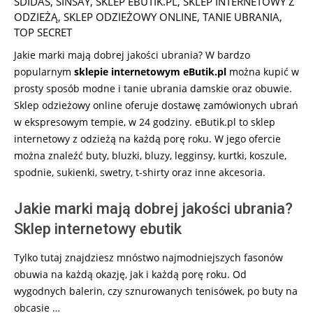
SDIDAS
,
SINSAY
,
SKLEP EBUTIK.PL
,
SKLEP INTERNETOWY Z
ODZIEŻĄ
,
SKLEP ODZIEŻOWY ONLINE
,
TANIE UBRANIA
,
TOP SECRET
Jakie marki mają dobrej jakości ubrania? W bardzo
popularnym
sklepie internetowym eButik.pl
można kupić w
prosty sposób modne i tanie ubrania damskie oraz obuwie.
Sklep odzieżowy online oferuje dostawę zamówionych ubrań
w ekspresowym tempie, w 24 godziny. eButik.pl to sklep
internetowy z odzieżą na każdą porę roku. W jego ofercie
można znaleźć buty, bluzki, bluzy, legginsy, kurtki, koszule,
spodnie, sukienki, swetry, t-shirty oraz inne akcesoria.
Jakie marki mają dobrej jakości ubrania?
Sklep internetowy ebutik
Tylko tutaj znajdziesz mnóstwo najmodniejszych fasonów
obuwia na każdą okazję, jak i każdą porę roku. Od
wygodnych balerin, czy sznurowanych tenisówek, po buty na
obcasie …