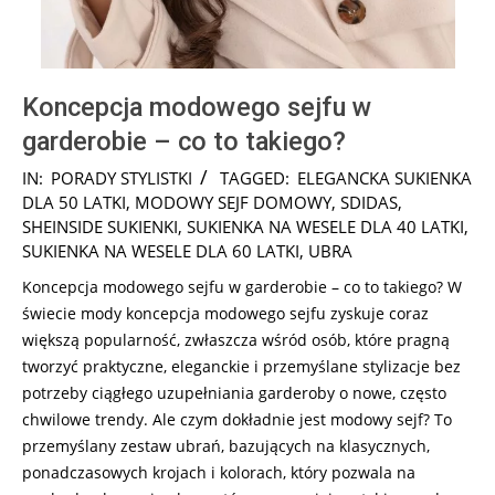
Koncepcja modowego sejfu w
garderobie – co to takiego?
2024-
IN:
PORADY STYLISTKI
TAGGED:
ELEGANCKA SUKIENKA
11-
DLA 50 LATKI
,
MODOWY SEJF DOMOWY
,
SDIDAS
,
04
SHEINSIDE SUKIENKI
,
SUKIENKA NA WESELE DLA 40 LATKI
,
SUKIENKA NA WESELE DLA 60 LATKI
,
UBRA
Koncepcja modowego sejfu w garderobie – co to takiego? W
świecie mody koncepcja modowego sejfu zyskuje coraz
większą popularność, zwłaszcza wśród osób, które pragną
tworzyć praktyczne, eleganckie i przemyślane stylizacje bez
potrzeby ciągłego uzupełniania garderoby o nowe, często
chwilowe trendy. Ale czym dokładnie jest modowy sejf? To
przemyślany zestaw ubrań, bazujących na klasycznych,
ponadczasowych krojach i kolorach, który pozwala na