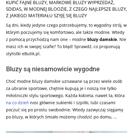
09-
KUPIĆ FAJNE BLUZY
,
MARKOWE BLUZY WYPRZEDAŻ
,
23
SDIDAS
,
W MODNEJ BLOOZIE
,
Z CZEGO NAJLEPSZE BLUZY
,
Z JAKIEGO MATERIAŁU SZYJĘ SIĘ BLUZY
Są dni, kiedy jedyne czego potrzebujemy, to wygodny strój, w
którym poczujemy się komfortowo, ale także modnie. Wtedy
z pomocą przychodzą nam one – modne
bluzy damskie
. Nie
masz ich w swojej szafie? To błąd! Sprawdź, co proponują
stylistki eButik.pl.
Bluzy są niesamowicie wygodne
Choć modne bluzy damskie uznawane są przez wiele osób
za ubranie sportowe, chętnie kupują je i noszą nie tylko
miłośniczki stylu sportowego. Każda kobieta, nawet ta, która
na co dzień
nosi głównie sukienki i szpilki, lubi czasami
poczuć się po prostu swobodnie. Wtedy zazwyczaj sięgamy
po bluzy, w których śmiało możemy chodzić po domu, …