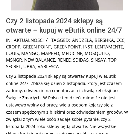
Czy 2 listopada 2024 sklepy są
otwarte – kupuj w eButik online 24/7
2024-
IN:
AKTUALNOŚCI
TAGGED:
ANDŻELA
,
BERSHKA
,
CCC
,
10-
CROPP
,
GREEN POINT
,
GREENPOINT
,
INST
,
LENTAMENTE
,
31
LOUIS
,
MANGO
,
MAPPED
,
MEDICINE
,
MOSQUITO
,
MSNGR
,
NEW BALANCE
,
RENEE
,
SDIDAS
,
SINSAY
,
TOP
SECRET
,
UBRA
,
VARLESCA
Czy 2 listopada 2024 sklepy są otwarte? Kupuj w eButik
online 24/7! Zbliża się dzień 2 listopada, który jest czasem
zadumy, odwiedzin na cmentarzach i chwilą refleksji po
Święcie Zmarłych. W Polsce ten dzień, mimo że nie jest
ustawowo wolny od pracy, wielu osobom kojarzy się z
czasem spędzonym z bliskimi oraz odwiedzaniem grobów. W
związku z tym wiele osób zadaje sobie pytanie, czy 2
listopada 2024 roku sklepy będą otwarte. Nie wszystkie
sklepy funkcjonują w zwyczajowy sposób, a czasem