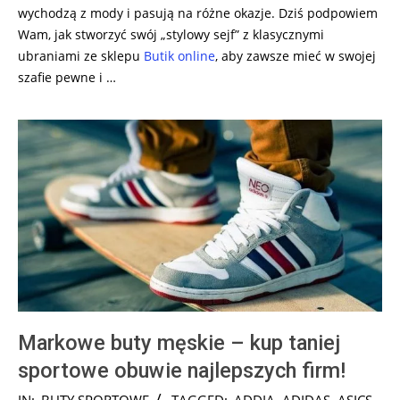
wychodzą z mody i pasują na różne okazje. Dziś podpowiem
Wam, jak stworzyć swój „stylowy sejf” z klasycznymi
ubraniami ze sklepu
Butik online
, aby zawsze mieć w swojej
szafie pewne i …
Markowe buty męskie – kup taniej
sportowe obuwie najlepszych firm!
2024-
IN:
BUTY SPORTOWE
TAGGED:
ADDIA
,
ADIDAS
,
ASICS
,