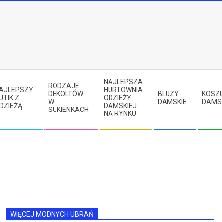
NAJLEPSZA
RODZAJE
AJLEPSZY
HURTOWNIA
DEKOLTÓW
BLUZY
KOSZ
UTIK Z
ODZIEŻY
W
DAMSKIE
DAMS
DZIEŻĄ
DAMSKIEJ
SUKIENKACH
NA RYNKU
WIĘCEJ MODNYCH UBRAŃ