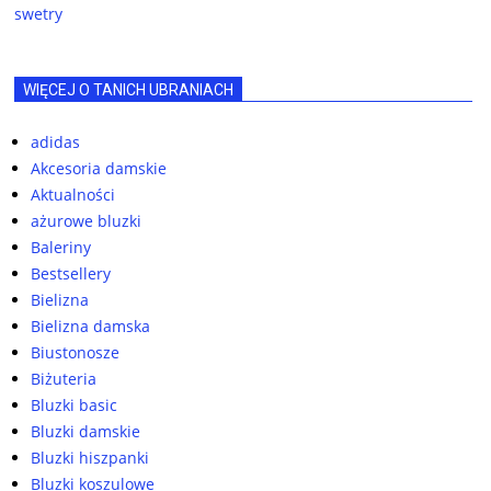
swetry
WIĘCEJ O TANICH UBRANIACH
adidas
Akcesoria damskie
Aktualności
ażurowe bluzki
Baleriny
Bestsellery
Bielizna
Bielizna damska
Biustonosze
Biżuteria
Bluzki basic
Bluzki damskie
Bluzki hiszpanki
Bluzki koszulowe