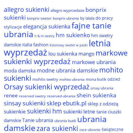
allegro sukienki
bonprix
allegro wyprzedaże
sukienki
do pracy
by lalala
bonprix sweter
bonprix ubrania
fajne tanie
elegancja sukienka
stylizacje
ubrania
hm sukienko
hm swetry
h & m swetry
letnia
damskie
italia fashion
kolorowy sweter w paski
wyprzedaż
markowe
lou sukienka
mango
sukienki wyprzedaż
markowe ubrania
mohito
modne ubrania damskie
moda damska
sukienki
odzież
mohito swetry
mona butik
mohito ubrania
Orsay sukienki wyprzedaż
orsay ubrania
shein sukienka
renee
reserved ubrania
reserved swetry
sinsay sukienki
sklep ebutik.pl
sklep z odzieżą
sukienki hm
sukienkie
sukienki letne
tanie ciuszki
ubrania
Tanie ubrania
damskie
ubrania butik
damskie
zara sukienki
świąteczne
zara ubrania