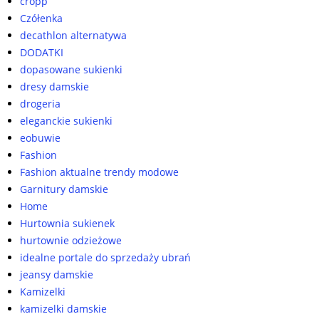
cropp
Czółenka
decathlon alternatywa
DODATKI
dopasowane sukienki
dresy damskie
drogeria
eleganckie sukienki
eobuwie
Fashion
Fashion aktualne trendy modowe
Garnitury damskie
Home
Hurtownia sukienek
hurtownie odzieżowe
idealne portale do sprzedaży ubrań
jeansy damskie
Kamizelki
kamizelki damskie