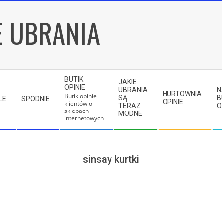
E UBRANIA
BUTIK
JAKIE
OPINIE
UBRANIA
N
HURTOWNIA
Butik opinie
SĄ
B
LE
SPODNIE
OPINIE
klientów o
TERAZ
O
sklepach
MODNE
internetowych
sinsay kurtki