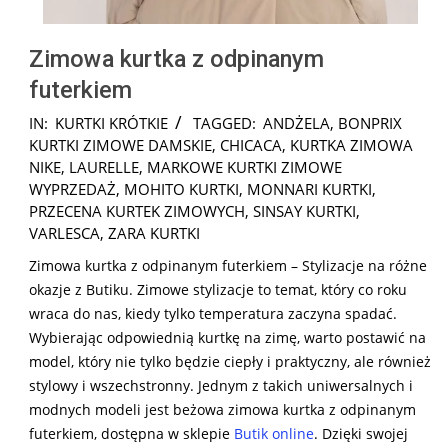
Zimowa kurtka z odpinanym
futerkiem
2025-
IN:
KURTKI KRÓTKIE
TAGGED:
ANDŻELA
,
BONPRIX
12-
KURTKI ZIMOWE DAMSKIE
,
CHICACA
,
KURTKA ZIMOWA
02
NIKE
,
LAURELLE
,
MARKOWE KURTKI ZIMOWE
WYPRZEDAŻ
,
MOHITO KURTKI
,
MONNARI KURTKI
,
PRZECENA KURTEK ZIMOWYCH
,
SINSAY KURTKI
,
VARLESCA
,
ZARA KURTKI
Zimowa kurtka z odpinanym futerkiem – Stylizacje na różne
okazje z Butiku. Zimowe stylizacje to temat, który co roku
wraca do nas, kiedy tylko temperatura zaczyna spadać.
Wybierając odpowiednią kurtkę na zimę, warto postawić na
model, który nie tylko będzie ciepły i praktyczny, ale również
stylowy i wszechstronny. Jednym z takich uniwersalnych i
modnych modeli jest beżowa zimowa kurtka z odpinanym
futerkiem, dostępna w sklepie
Butik online
. Dzięki swojej