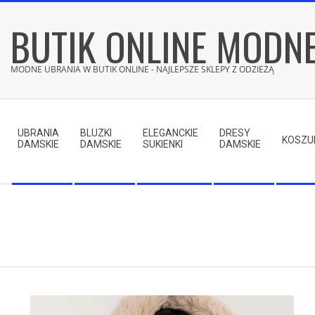
Skip
BUTIK ONLINE MODN
to
content
MODNE UBRANIA W BUTIK ONLINE - NAJLEPSZE SKLEPY Z ODZIEŻĄ
Secondary
Navigation
UBRANIA
BLUZKI
ELEGANCKIE
DRESY
Menu
KOSZU
DAMSKIE
DAMSKIE
SUKIENKI
DAMSKIE