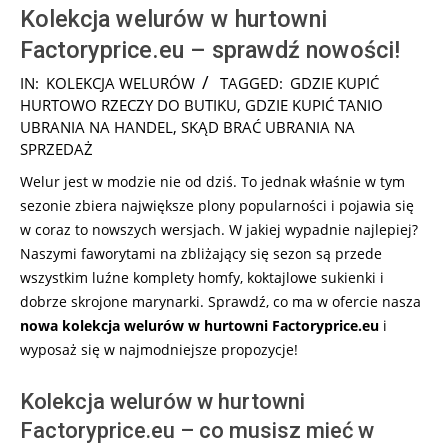
Kolekcja welurów w hurtowni
Factoryprice.eu – sprawdź nowości!
2025-
IN:
KOLEKCJA WELURÓW
TAGGED:
GDZIE KUPIĆ
08-
HURTOWO RZECZY DO BUTIKU
,
GDZIE KUPIĆ TANIO
20
UBRANIA NA HANDEL
,
SKĄD BRAĆ UBRANIA NA
SPRZEDAŻ
Welur jest w modzie nie od dziś. To jednak właśnie w tym
sezonie zbiera największe plony popularności i pojawia się
w coraz to nowszych wersjach. W jakiej wypadnie najlepiej?
Naszymi faworytami na zbliżający się sezon są przede
wszystkim luźne komplety homfy, koktajlowe sukienki i
dobrze skrojone marynarki. Sprawdź, co ma w ofercie nasza
nowa kolekcja welurów w hurtowni Factoryprice.eu
i
wyposaż się w najmodniejsze propozycje!
Kolekcja welurów w hurtowni
Factoryprice.eu – co musisz mieć w