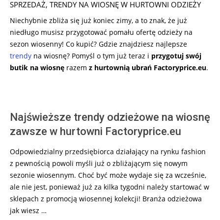
SPRZEDAŻ
,
TRENDY NA WIOSNĘ W HURTOWNI ODZIEŻY
Niechybnie zbliża się już koniec zimy, a to znak, że już
niedługo musisz przygotować pomału ofertę odzieży na
sezon wiosenny! Co kupić? Gdzie znajdziesz najlepsze
trendy
na wiosnę? Pomyśl o tym już teraz i
przygotuj swój
butik na wiosnę
razem
z hurtownią ubrań Factoryprice.eu
.
Najświeższe trendy odzieżowe na wiosnę
zawsze w hurtowni Factoryprice.eu
Odpowiedzialny przedsiębiorca działający na rynku fashion
z pewnością powoli myśli już o zbliżającym się nowym
sezonie wiosennym. Choć być może wydaje się za wcześnie,
ale nie jest, ponieważ już za kilka tygodni należy startować w
sklepach z promocją wiosennej kolekcji! Branża odzieżowa
jak wiesz …