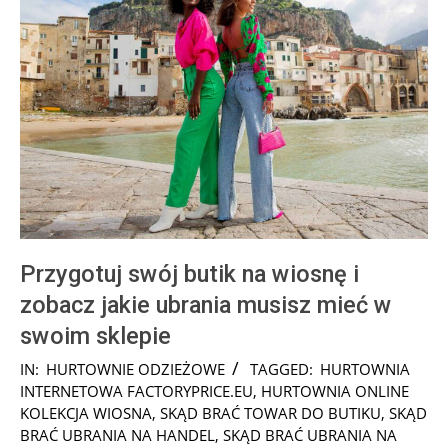
Przygotuj swój butik na wiosnę i
zobacz jakie ubrania musisz mieć w
swoim sklepie
2026-
IN:
HURTOWNIE ODZIEŻOWE
TAGGED:
HURTOWNIA
01-
INTERNETOWA FACTORYPRICE.EU
,
HURTOWNIA ONLINE
26
KOLEKCJA WIOSNA
,
SKĄD BRAĆ TOWAR DO BUTIKU
,
SKĄD
BRAĆ UBRANIA NA HANDEL
,
SKĄD BRAĆ UBRANIA NA