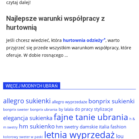
czytaj dalej!
Najlepsze warunki współpracy z
hurtownią
Jeśli chcesz wiedzieć, która
hurtownia odzieży
, warto
przyjrzeć się przede wszystkim warunkom współpracy, które
oferuje. W dobie rosnącego
…
WIĘCEJ MODNYCH UBRAŃ
allegro sukienki
bonprix sukienki
allegro wyprzedaże
do pracy stylizacje
by lalala
bonprix sweter
bonprix ubrania
fajne tanie ubrania
elegancja sukienka
h &
hm sukienko
hm swetry damskie
italia fashion
m swetry
letnia wyprzedaż
lou
kolorowy sweter w paski