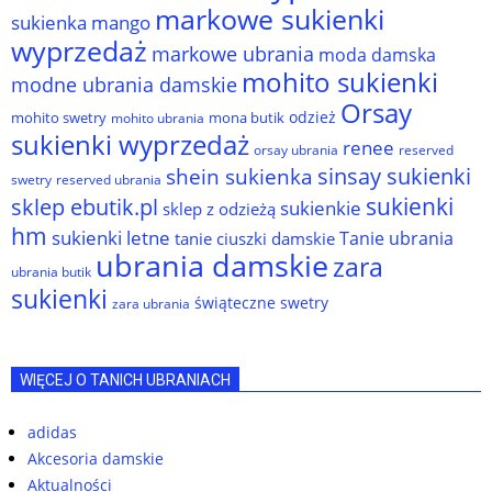
markowe sukienki
sukienka
mango
wyprzedaż
markowe ubrania
moda damska
mohito sukienki
modne ubrania damskie
Orsay
odzież
mohito swetry
mona butik
mohito ubrania
sukienki wyprzedaż
renee
orsay ubrania
reserved
sinsay sukienki
shein sukienka
reserved ubrania
swetry
sukienki
sklep ebutik.pl
sukienkie
sklep z odzieżą
hm
sukienki letne
Tanie ubrania
tanie ciuszki damskie
ubrania damskie
zara
ubrania butik
sukienki
świąteczne swetry
zara ubrania
WIĘCEJ O TANICH UBRANIACH
adidas
Akcesoria damskie
Aktualności