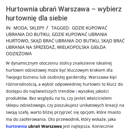
Hurtownia ubrań Warszawa – wybierz
hurtownię dla siebie
2025-
IN:
MODA
,
SKLEPY
TAGGED:
GDZIE KUPOWAĆ
03-
UBRANIA DO BUTIKU
,
GDZIE KUPOWAĆ UBRANIA
05
HURTOWO
,
SKĄD BRAĆ UBRANIA DO BUTIKU
,
SKĄD BRAĆ
UBRANIA NA SPRZEDAŻ
,
WIELKOPOLSKA GIEŁDA
ODZIEŻOWA
W dynamicznym otoczeniu stolicy znalezienie idealnej
hurtowni odzieżowej może być kluczowym krokiem dla
Twojego biznesu lub osobistej garderoby. Warszawa kipi
różnorodnością, a wybór odpowiedniej hurtowni to klucz do
dostępu do najświeższych trendów
i
wysokiej jakości
produktów. Bez względu na to, czy jesteś właścicielem
sklepu odzieżowego, czy poszukujesz unikatowych kreacji na
swoją szafę, warto bliżej przyjrzeć się opcjom, które miasto
ma do zaoferowania. Oto przewodnik, który wskaże, jaka
hurtownia
ubrań Warszawa
jest najlepsza. Koniecznie