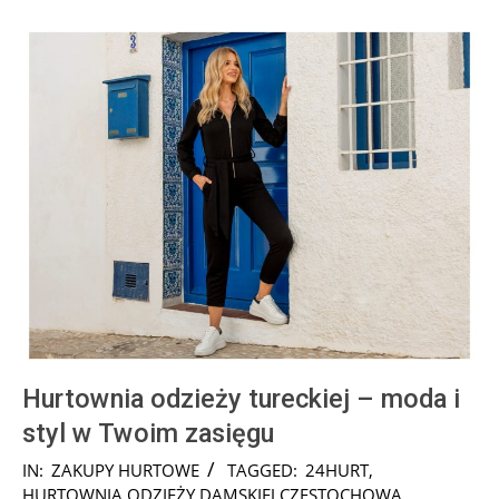
Hurtownia odzieży tureckiej – moda i
styl w Twoim zasięgu
2025-
IN:
ZAKUPY HURTOWE
TAGGED:
24HURT
,
08-
HURTOWNIA ODZIEŻY DAMSKIEJ CZĘSTOCHOWA
,