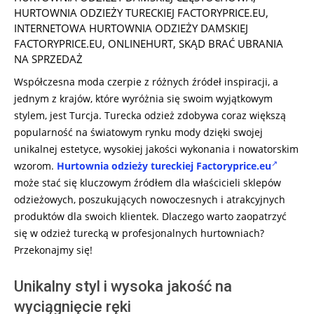
24
HURTOWNIA ODZIEŻY TURECKIEJ FACTORYPRICE.EU
,
INTERNETOWA HURTOWNIA ODZIEŻY DAMSKIEJ
FACTORYPRICE.EU
,
ONLINEHURT
,
SKĄD BRAĆ UBRANIA
NA SPRZEDAŻ
Współczesna moda czerpie z różnych źródeł inspiracji, a
jednym z krajów, które wyróżnia się swoim wyjątkowym
stylem, jest Turcja. Turecka odzież zdobywa coraz większą
popularność na światowym rynku mody dzięki swojej
unikalnej estetyce, wysokiej jakości wykonania i nowatorskim
wzorom.
Hurtownia odzieży tureckiej Factoryprice.eu
może stać się kluczowym źródłem dla właścicieli sklepów
odzieżowych, poszukujących nowoczesnych i atrakcyjnych
produktów dla swoich klientek. Dlaczego warto zaopatrzyć
się w odzież turecką w profesjonalnych hurtowniach?
Przekonajmy się!
Unikalny styl i wysoka jakość na
wyciągnięcie ręki