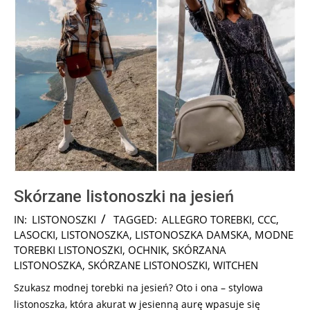
Skórzane listonoszki na jesień
2024-
IN:
LISTONOSZKI
TAGGED:
ALLEGRO TOREBKI
,
CCC
,
11-
LASOCKI
,
LISTONOSZKA
,
LISTONOSZKA DAMSKA
,
MODNE
17
TOREBKI LISTONOSZKI
,
OCHNIK
,
SKÓRZANA
LISTONOSZKA
,
SKÓRZANE LISTONOSZKI
,
WITCHEN
Szukasz modnej torebki na jesień? Oto i ona – stylowa
listonoszka, która akurat w jesienną aurę wpasuje się