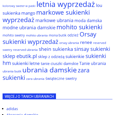
letnia wyprzedaż
lou
kolorowy sweter w paski
markowe sukienki
sukienka
mango
wyprzedaż
markowe ubrania
moda damska
mohito sukienki
modne ubrania damskie
Orsay
odzież
mohito swetry
mona butik
mohito ubrania
sukienki wyprzedaż
renee
orsay ubrania
reserved
sinsay sukienki
shein sukienka
reserved ubrania
swetry
sukienki
sklep ebutik.pl
sukienkie
sklep z odzieżą
hm
sukienki letne
Tanie ubrania
tanie ciuszki damskie
ubrania damskie
zara
ubrania butik
sukienki
świąteczne swetry
zara ubrania
WIĘCEJ O TANICH UBRANIACH
adidas
Akcesoria damskie