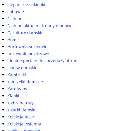
eleganckie sukienki
eobuwie
Fashion
Fashion aktualne trendy modowe
Garnitury damskie
Home
Hurtownia sukienek
hurtownie odzieżowe
idealne portale do sprzedaży ubrań
jeansy damskie
Kamizelki
kamizelki damskie
Kardigany
Klapki
kod rabatowy
kolarki damskie
Kolekcja basic
Kolekcja jesienna
kolekcja masełko