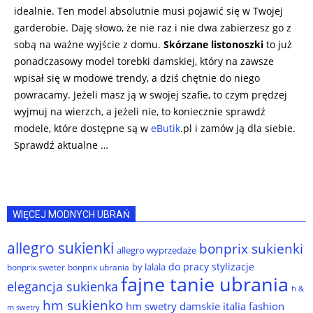
idealnie. Ten model absolutnie musi pojawić się w Twojej
garderobie. Daję słowo, że nie raz i nie dwa zabierzesz go z
sobą na ważne wyjście z domu.
Skórzane listonoszki
to już
ponadczasowy model torebki damskiej, który na zawsze
wpisał się w modowe trendy, a dziś chętnie do niego
powracamy. Jeżeli masz ją w swojej szafie, to czym prędzej
wyjmuj na wierzch, a jeżeli nie, to koniecznie sprawdź
modele, które dostępne są w
eButik
.pl i zamów ją dla siebie.
Sprawdź aktualne …
WIĘCEJ MODNYCH UBRAŃ
allegro sukienki
bonprix sukienki
allegro wyprzedaże
do pracy stylizacje
by lalala
bonprix sweter
bonprix ubrania
fajne tanie ubrania
elegancja sukienka
h &
hm sukienko
hm swetry damskie
italia fashion
m swetry