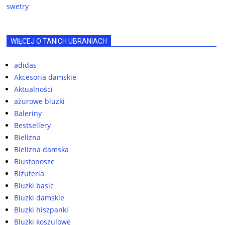
swetry
WIĘCEJ O TANICH UBRANIACH
adidas
Akcesoria damskie
Aktualności
ażurowe bluzki
Baleriny
Bestsellery
Bielizna
Bielizna damska
Biustonosze
Biżuteria
Bluzki basic
Bluzki damskie
Bluzki hiszpanki
Bluzki koszulowe