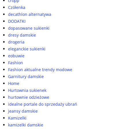
cropp
Czółenka
decathlon alternatywa
DODATKI
dopasowane sukienki
dresy damskie
drogeria
eleganckie sukienki
eobuwie
Fashion
Fashion aktualne trendy modowe
Garnitury damskie
Home
Hurtownia sukienek
hurtownie odzieżowe
idealne portale do sprzedaży ubrań
jeansy damskie
Kamizelki
kamizelki damskie