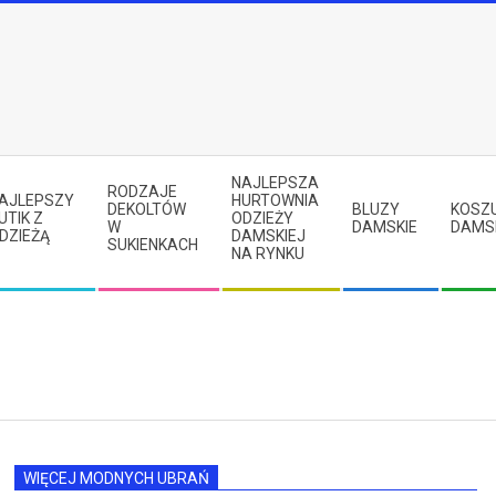
NAJLEPSZA
RODZAJE
AJLEPSZY
HURTOWNIA
DEKOLTÓW
BLUZY
KOSZ
UTIK Z
ODZIEŻY
W
DAMSKIE
DAMS
DZIEŻĄ
DAMSKIEJ
SUKIENKACH
NA RYNKU
WIĘCEJ MODNYCH UBRAŃ