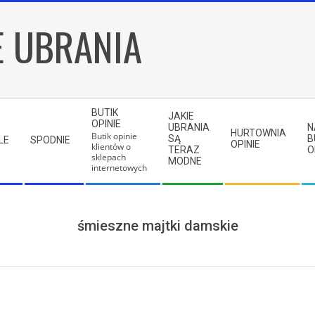
E UBRANIA
BUTIK
JAKIE
OPINIE
UBRANIA
N
HURTOWNIA
Butik opinie
SĄ
B
LE
SPODNIE
OPINIE
klientów o
TERAZ
O
sklepach
MODNE
internetowych
śmieszne majtki damskie