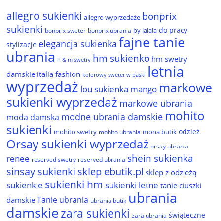
allegro sukienki
bonprix
allegro wyprzedaże
sukienki
do pracy
by lalala
bonprix sweter
bonprix ubrania
fajne tanie
elegancja sukienka
stylizacje
ubrania
hm sukienko
hm swetry
h & m swetry
letnia
damskie
italia fashion
kolorowy sweter w paski
wyprzedaż
markowe
lou sukienka
mango
sukienki wyprzedaż
markowe ubrania
mohito
modne ubrania damskie
moda damska
sukienki
odzież
mohito swetry
mona butik
mohito ubrania
Orsay sukienki wyprzedaż
orsay ubrania
shein sukienka
renee
reserved ubrania
reserved swetry
sinsay sukienki
sklep ebutik.pl
sklep z odzieżą
sukienki hm
sukienkie
sukienki letne
tanie ciuszki
ubrania
Tanie ubrania
damskie
ubrania butik
damskie
zara sukienki
świąteczne
zara ubrania