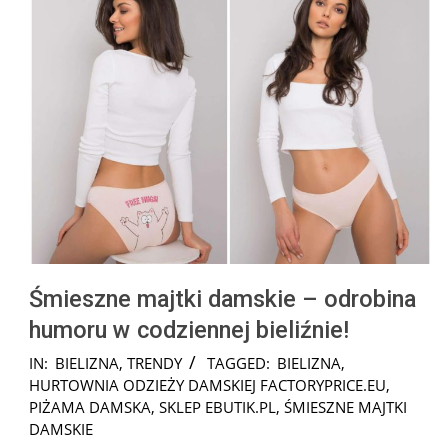
Śmieszne majtki damskie – odrobina
humoru w codziennej bieliźnie!
2025-
IN:
BIELIZNA
,
TRENDY
TAGGED:
BIELIZNA
,
09-
HURTOWNIA ODZIEŻY DAMSKIEJ FACTORYPRICE.EU
,
29
PIŻAMA DAMSKA
,
SKLEP EBUTIK.PL
,
ŚMIESZNE MAJTKI
DAMSKIE