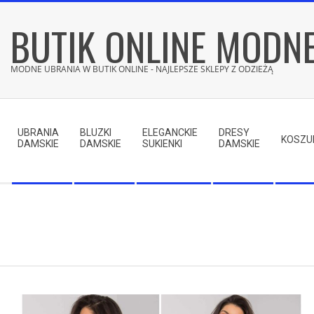
Skip
BUTIK ONLINE MODN
to
content
MODNE UBRANIA W BUTIK ONLINE - NAJLEPSZE SKLEPY Z ODZIEŻĄ
Secondary
Navigation
UBRANIA
BLUZKI
ELEGANCKIE
DRESY
Menu
KOSZU
DAMSKIE
DAMSKIE
SUKIENKI
DAMSKIE