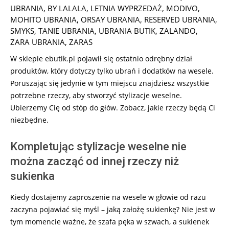
12-
UBRANIA
,
BY LALALA
,
LETNIA WYPRZEDAŻ
,
MODIVO
,
13
MOHITO UBRANIA
,
ORSAY UBRANIA
,
RESERVED UBRANIA
,
SMYKS
,
TANIE UBRANIA
,
UBRANIA BUTIK
,
ZALANDO
,
ZARA UBRANIA
,
ZARAS
W sklepie ebutik.pl pojawił się ostatnio odrębny dział
produktów, który dotyczy tylko ubrań i dodatków na wesele.
Poruszając się jedynie w tym miejscu znajdziesz wszystkie
potrzebne rzeczy, aby stworzyć stylizacje weselne.
Ubierzemy Cię od stóp do głów. Zobacz, jakie rzeczy będą Ci
niezbędne.
Kompletując stylizacje weselne nie
można zacząć od innej rzeczy niż
sukienka
Kiedy dostajemy zaproszenie na wesele w głowie od razu
zaczyna pojawiać się myśl – jaką założę sukienkę? Nie jest w
tym momencie ważne, że szafa pęka w szwach, a sukienek