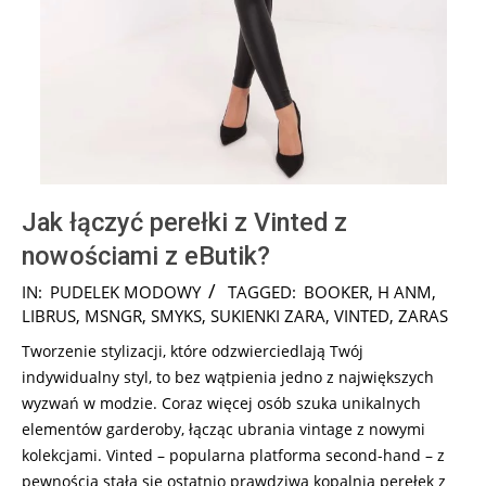
Jak łączyć perełki z Vinted z
nowościami z eButik?
2024-
IN:
PUDELEK MODOWY
TAGGED:
BOOKER
,
H ANM
,
12-
LIBRUS
,
MSNGR
,
SMYKS
,
SUKIENKI ZARA
,
VINTED
,
ZARAS
16
Tworzenie stylizacji, które odzwierciedlają Twój
indywidualny styl, to bez wątpienia jedno z największych
wyzwań w modzie. Coraz więcej osób szuka unikalnych
elementów garderoby, łącząc ubrania vintage z nowymi
kolekcjami. Vinted – popularna platforma second-hand – z
pewnością stała się ostatnio prawdziwą kopalnią perełek z