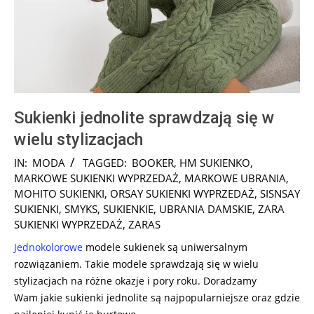
Sukienki jednolite sprawdzają się w
wielu stylizacjach
2024-
IN:
MODA
TAGGED:
BOOKER
,
HM SUKIENKO
,
12-
MARKOWE SUKIENKI WYPRZEDAŻ
,
MARKOWE UBRANIA
,
13
MOHITO SUKIENKI
,
ORSAY SUKIENKI WYPRZEDAŻ
,
SISNSAY
SUKIENKI
,
SMYKS
,
SUKIENKIE
,
UBRANIA DAMSKIE
,
ZARA
SUKIENKI WYPRZEDAŻ
,
ZARAS
Jednokolorowe
modele sukienek są uniwersalnym
rozwiązaniem. Takie modele sprawdzają się w wielu
stylizacjach na różne okazje i pory roku. Doradzamy
Wam
jakie sukienki jednolite są najpopularniejsze oraz gdzie