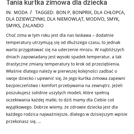
Tania kurtka zimowa dla dziecka
2024-
IN:
MODA
TAGGED:
BON P
,
BONPRIX
,
DLA CHŁOPCA
,
12-
DLA DZIEWCZYNKI
,
DLA NIEMOWLĄT
,
MODIVO
,
SMYK
,
05
SMYKS
,
ZALANDO
Choć zima w tym roku jest dla nas łaskawa – dodatnie
temperatury utrzymują się od dłuższego czasu, to jednak
warto przygotować się na uderzenie mrozu. W najbliższych
dniach zapowiadany jest wysoki spadek temperatur, a tak
drastyczne zmiany temperatury to krok od przeziębienia.
Właśnie dlatego należy w pierwszej kolejności zadbać o
swoje dziecko i upewnić się, że jego kurtka zimowa zapewni
bezpieczeństwo i komfort przebywania na zewnątrz. Jeżeli
poszukujesz solidnie uszytych modeli, które spełnią
oczekiwania każdej matki, to dziś mamy dla Ciebie coś
wyjątkowego. Dobrze wiemy, że zdrowie dziecka jest dla
każdego rodzica najważniejsze, dlatego w dzisiejszym wpisie
przekonasz się, …