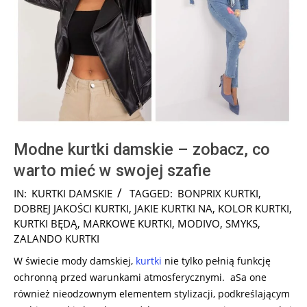
Modne kurtki damskie – zobacz, co
warto mieć w swojej szafie
2024-
IN:
KURTKI DAMSKIE
TAGGED:
BONPRIX KURTKI
,
12-
DOBREJ JAKOŚCI KURTKI
,
JAKIE KURTKI NA
,
KOLOR KURTKI
,
19
KURTKI BĘDĄ
,
MARKOWE KURTKI
,
MODIVO
,
SMYKS
,
ZALANDO KURTKI
W świecie mody damskiej,
kurtki
nie tylko pełnią funkcję
ochronną przed warunkami atmosferycznymi. aSa one
również nieodzownym elementem stylizacji, podkreślającym