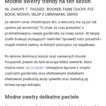
Modne swetry trendy na ten sezon
2024-
IN:
ZAKUPY
TAGGED:
BOOKER
,
FAJNE CIUCHY
,
FCE
12-
BOOK
,
MOHITI
,
SKLEP Z UBRANIAMI
,
SMYKS
17
Za oknem coraz chłodniejsze dni, a wieczory nie są już tak
upalne jak wcześniej? To znak, że czas pomyśleć o
przemeblowaniu swojej garderoby na nowy sezon. W twojej
szafie brakuje otulających swetrów? Sprawdź nasz poradnik i
znajdź modne swetry, w których poczujesz się wyjątkowo.
Po okresie dominacji koszul oraz zwiewnych bluzek
hiszpanek, powoli do łask wracają lekkie sweterki, które
można nosić
na co dzień
. Umiejętnie łączone z innymi
częściami garderoby oraz efektownymi dodatkami
efektownie podkreślą atuty sylwetki oraz dodadzą jej
dziewczęcego wdzięku.
Modne swetry delikatne pastele