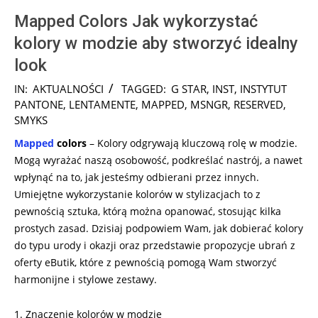
Mapped Colors Jak wykorzystać
kolory w modzie aby stworzyć idealny
look
2025-
IN:
AKTUALNOŚCI
TAGGED:
G STAR
,
INST
,
INSTYTUT
02-
PANTONE
,
LENTAMENTE
,
MAPPED
,
MSNGR
,
RESERVED
,
05
SMYKS
Mapped
colors
– Kolory odgrywają kluczową rolę w modzie.
Mogą wyrażać naszą osobowość, podkreślać nastrój, a nawet
wpłynąć na to, jak jesteśmy odbierani przez innych.
Umiejętne wykorzystanie kolorów w stylizacjach to z
pewnością sztuka, którą można opanować, stosując kilka
prostych zasad. Dzisiaj podpowiem Wam, jak dobierać kolory
do typu urody i okazji oraz przedstawie propozycje ubrań z
oferty eButik, które z pewnością pomogą Wam stworzyć
harmonijne i stylowe zestawy.
1. Znaczenie kolorów w modzie