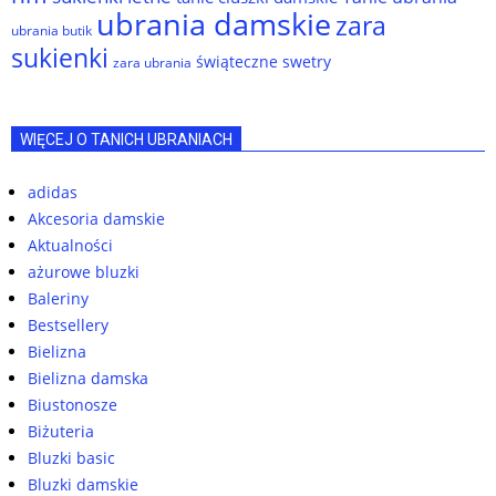
ubrania damskie
zara
ubrania butik
sukienki
świąteczne swetry
zara ubrania
WIĘCEJ O TANICH UBRANIACH
adidas
Akcesoria damskie
Aktualności
ażurowe bluzki
Baleriny
Bestsellery
Bielizna
Bielizna damska
Biustonosze
Biżuteria
Bluzki basic
Bluzki damskie