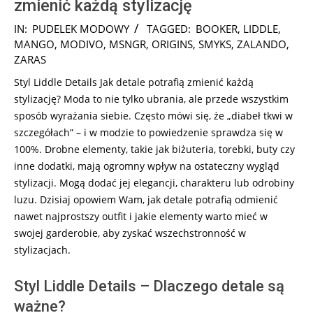
zmienić każdą stylizację
2024-
IN:
PUDELEK MODOWY
TAGGED:
BOOKER
,
LIDDLE
,
12-
MANGO
,
MODIVO
,
MSNGR
,
ORIGINS
,
SMYKS
,
ZALANDO
,
13
ZARAS
Styl Liddle Details Jak detale potrafią zmienić każdą
stylizację? Moda to nie tylko ubrania, ale przede wszystkim
sposób wyrażania siebie. Często mówi się, że „diabeł tkwi w
szczegółach” – i w modzie to powiedzenie sprawdza się w
100%. Drobne elementy, takie jak biżuteria, torebki, buty czy
inne dodatki, mają ogromny wpływ na ostateczny wygląd
stylizacji. Mogą dodać jej elegancji, charakteru lub odrobiny
luzu. Dzisiaj opowiem Wam, jak detale potrafią odmienić
nawet najprostszy outfit i jakie elementy warto mieć w
swojej garderobie, aby zyskać wszechstronność w
stylizacjach.
Styl Liddle Details – Dlaczego detale są
ważne?