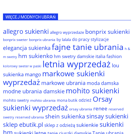
WIĘCEJ MODNYCH UBRAŃ
allegro sukienki
bonprix sukienki
allegro wyprzedaże
do pracy stylizacje
by lalala
bonprix sweter
bonprix ubrania
fajne tanie ubrania
elegancja sukienka
h &
hm sukienko
hm swetry damskie
italia fashion
m swetry
letnia wyprzedaż
lou
kolorowy sweter w paski
markowe sukienki
sukienka
mango
wyprzedaż
markowe ubrania
moda damska
mohito sukienki
modne ubrania damskie
Orsay
odzież
mohito swetry
mona butik
mohito ubrania
sukienki wyprzedaż
renee
orsay ubrania
reserved
sinsay sukienki
shein sukienka
reserved ubrania
swetry
sukienki
sklep ebutik.pl
sukienkie
sklep z odzieżą
hm
sukienki letne
Tanie ubrania
tanie ciuszki damskie