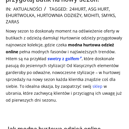
2024-
IN:
AKTUALNOŚCI
TAGGED:
24HURT
,
ASG HURT
,
12-
EHURTWOLKA
,
HURTOWNIA ODZIEŻY
,
MOHITI
,
SMYKS
,
17
ZARAS
Nowy sezon to doskonały moment na odświeżenie oferty w
butikach z odzieżą damską! Hurtownie odzieży przygotowały
najnowsze kolekcje, gdzie czeka
modna hurtowa odzież
online
pełna modnych fasonów i najświeższych trendów.
Hitem są na przykład
swetry z golfem
, które doskonale
pasują do jesiennych stylizacji! Od klasycznych elementów
garderoby po odważne, nowoczesne stylizacje – w hurtowej
sprzedaży na nowy sezon każda klientka znajdzie coś dla
siebie. To idealna okazja, by zaopatrzyć swój
sklep
w
ubrania, które zachwycą klientów i przyciągną ich uwagę już
od pierwszych dni sezonu.