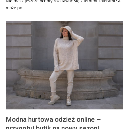
Nie masz jeszcze ochoty rozstawać się z letnimi kolorami? A
może po …
Modna hurtowa odzież online –
przygotuj butik na nowy sezon!