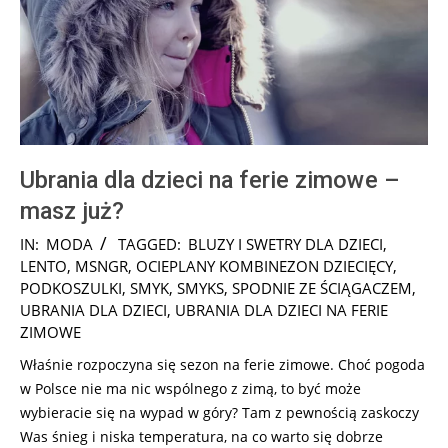
Ubrania dla dzieci na ferie zimowe –
masz już?
2024-
IN:
MODA
TAGGED:
BLUZY I SWETRY DLA DZIECI
,
12-
LENTO
,
MSNGR
,
OCIEPLANY KOMBINEZON DZIECIĘCY
,
10
PODKOSZULKI
,
SMYK
,
SMYKS
,
SPODNIE ZE ŚCIĄGACZEM
,
UBRANIA DLA DZIECI
,
UBRANIA DLA DZIECI NA FERIE
ZIMOWE
Właśnie rozpoczyna się sezon na ferie zimowe. Choć pogoda
w Polsce nie ma nic wspólnego z zimą, to być może
wybieracie się na wypad w góry? Tam z pewnością zaskoczy
Was śnieg i niska temperatura, na co warto się dobrze