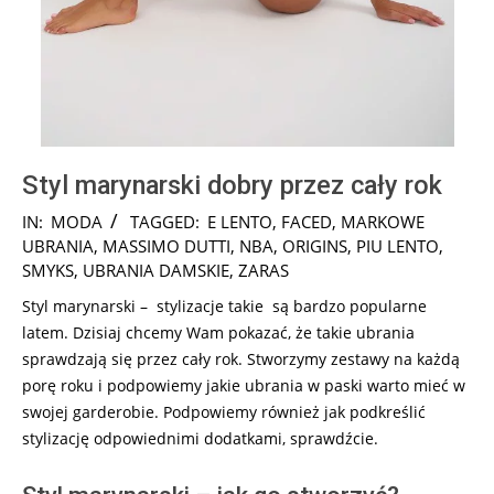
Styl marynarski dobry przez cały rok
2024-
IN:
MODA
TAGGED:
E LENTO
,
FACED
,
MARKOWE
12-
UBRANIA
,
MASSIMO DUTTI
,
NBA
,
ORIGINS
,
PIU LENTO
,
12
SMYKS
,
UBRANIA DAMSKIE
,
ZARAS
Styl marynarski – stylizacje takie są bardzo popularne
latem. Dzisiaj chcemy Wam pokazać, że takie ubrania
sprawdzają się przez cały rok. Stworzymy zestawy na każdą
porę roku i podpowiemy jakie ubrania w paski warto mieć w
swojej garderobie. Podpowiemy również jak podkreślić
stylizację odpowiednimi dodatkami, sprawdźcie.