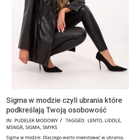
Sigma w modzie czyli ubrania które
podkreślają Twoją osobowość
2024-
IN:
PUDELEK MODOWY
TAGGED:
LENTO
,
LIDDLE
,
12-
MSNGR
,
SIGMA
,
SMYKS
12
Sigma w modzie: Dlaczego warto inwestować w ubrania,