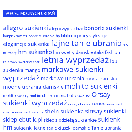
WIĘCEJ MODNYCH UBRAŃ
allegro sukienki
bonprix sukienki
allegro wyprzedaże
do pracy stylizacje
by lalala
bonprix sweter
bonprix ubrania
fajne tanie ubrania
elegancja sukienka
h &
hm sukienko
hm swetry damskie
italia fashion
m swetry
letnia wyprzedaż
lou
kolorowy sweter w paski
markowe sukienki
sukienka
mango
wyprzedaż
markowe ubrania
moda damska
mohito sukienki
modne ubrania damskie
Orsay
odzież
mohito swetry
mona butik
mohito ubrania
sukienki wyprzedaż
renee
orsay ubrania
reserved
sinsay sukienki
shein sukienka
reserved ubrania
swetry
sukienki
sklep ebutik.pl
sukienkie
sklep z odzieżą
hm
sukienki letne
Tanie ubrania
tanie ciuszki damskie