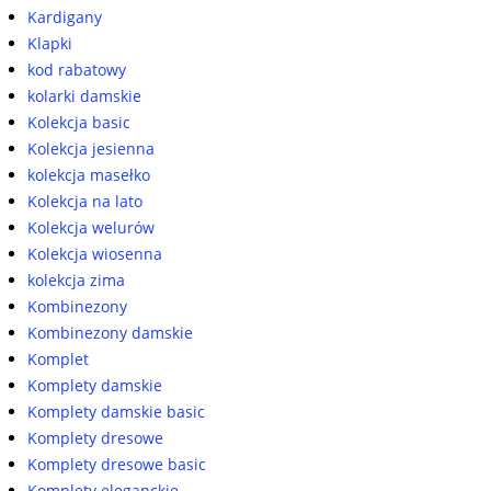
Kardigany
Klapki
kod rabatowy
kolarki damskie
Kolekcja basic
Kolekcja jesienna
kolekcja masełko
Kolekcja na lato
Kolekcja welurów
Kolekcja wiosenna
kolekcja zima
Kombinezony
Kombinezony damskie
Komplet
Komplety damskie
Komplety damskie basic
Komplety dresowe
Komplety dresowe basic
Komplety eleganckie