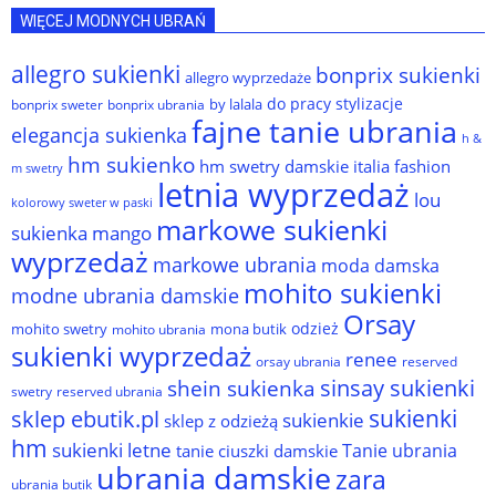
WIĘCEJ MODNYCH UBRAŃ
allegro sukienki
bonprix sukienki
allegro wyprzedaże
do pracy stylizacje
by lalala
bonprix sweter
bonprix ubrania
fajne tanie ubrania
elegancja sukienka
h &
hm sukienko
hm swetry damskie
italia fashion
m swetry
letnia wyprzedaż
lou
kolorowy sweter w paski
markowe sukienki
sukienka
mango
wyprzedaż
markowe ubrania
moda damska
mohito sukienki
modne ubrania damskie
Orsay
odzież
mohito swetry
mona butik
mohito ubrania
sukienki wyprzedaż
renee
orsay ubrania
reserved
sinsay sukienki
shein sukienka
reserved ubrania
swetry
sukienki
sklep ebutik.pl
sukienkie
sklep z odzieżą
hm
sukienki letne
Tanie ubrania
tanie ciuszki damskie
ubrania damskie
zara
ubrania butik