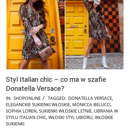
Styl Italian chic – co ma w szafie
Donatella Versace?
2025-
IN:
SHOPONLINE
TAGGED:
DONATELLA VERSACE
,
07-
ELEGANCKIE SUKIENKI WŁOSKIE
,
MONICCA BELUCCI
,
30
SOPHIA LOREN
,
SUKIENKI WŁOSKIE LETNIE
,
UBRANIA W
STYLU ITALIAN CHIC
,
WŁOSKI STYL UBIORU
,
WŁOSKIE
SUKIENKI