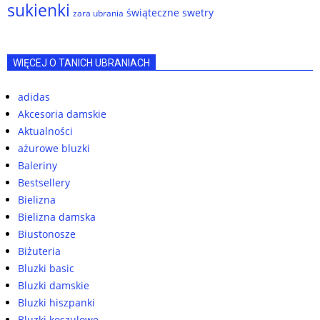
sukienki
świąteczne swetry
zara ubrania
WIĘCEJ O TANICH UBRANIACH
adidas
Akcesoria damskie
Aktualności
ażurowe bluzki
Baleriny
Bestsellery
Bielizna
Bielizna damska
Biustonosze
Biżuteria
Bluzki basic
Bluzki damskie
Bluzki hiszpanki
Bluzki koszulowe