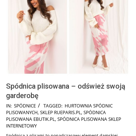
Spódnica plisowana – odśwież swoją
garderobę
2025-
IN:
SPÓDNICE
TAGGED:
HURTOWNIA SPÓDNIC
09-
PLISOWANYCH
,
SKLEP RUEPARIS.PL
,
SPÓDNICA
29
PLISOWANA EBUTIK.PL
,
SPÓDNICA PLISOWANA SKLEP
INTERNETOWY
Spódnica z plisami to ponadczasowy element damskiej