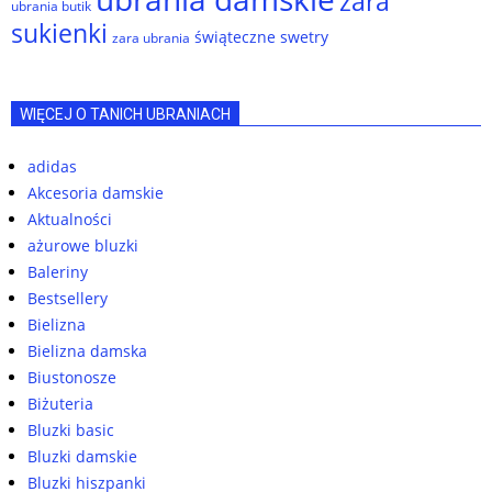
zara
ubrania butik
sukienki
świąteczne swetry
zara ubrania
WIĘCEJ O TANICH UBRANIACH
adidas
Akcesoria damskie
Aktualności
ażurowe bluzki
Baleriny
Bestsellery
Bielizna
Bielizna damska
Biustonosze
Biżuteria
Bluzki basic
Bluzki damskie
Bluzki hiszpanki