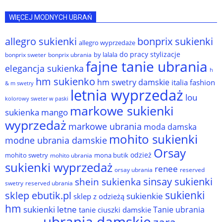
WIĘCEJ MODNYCH UBRAŃ
allegro sukienki
bonprix sukienki
allegro wyprzedaże
do pracy stylizacje
by lalala
bonprix sweter
bonprix ubrania
fajne tanie ubrania
elegancja sukienka
h
hm sukienko
hm swetry damskie
italia fashion
& m swetry
letnia wyprzedaż
lou
kolorowy sweter w paski
markowe sukienki
sukienka
mango
wyprzedaż
markowe ubrania
moda damska
mohito sukienki
modne ubrania damskie
Orsay
odzież
mohito swetry
mona butik
mohito ubrania
sukienki wyprzedaż
renee
orsay ubrania
reserved
sinsay sukienki
shein sukienka
reserved ubrania
swetry
sukienki
sklep ebutik.pl
sukienkie
sklep z odzieżą
hm
sukienki letne
Tanie ubrania
tanie ciuszki damskie
ubrania damskie