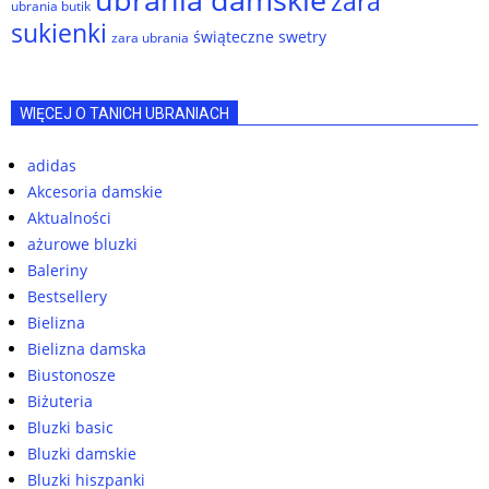
zara
ubrania butik
sukienki
świąteczne swetry
zara ubrania
WIĘCEJ O TANICH UBRANIACH
adidas
Akcesoria damskie
Aktualności
ażurowe bluzki
Baleriny
Bestsellery
Bielizna
Bielizna damska
Biustonosze
Biżuteria
Bluzki basic
Bluzki damskie
Bluzki hiszpanki