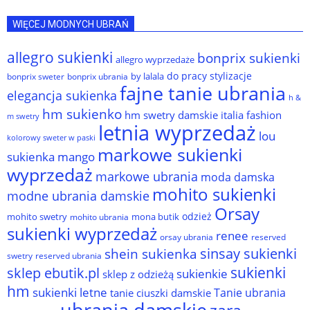
WIĘCEJ MODNYCH UBRAŃ
allegro sukienki
bonprix sukienki
allegro wyprzedaże
do pracy stylizacje
by lalala
bonprix sweter
bonprix ubrania
fajne tanie ubrania
elegancja sukienka
h &
hm sukienko
hm swetry damskie
italia fashion
m swetry
letnia wyprzedaż
lou
kolorowy sweter w paski
markowe sukienki
sukienka
mango
wyprzedaż
markowe ubrania
moda damska
mohito sukienki
modne ubrania damskie
Orsay
odzież
mohito swetry
mona butik
mohito ubrania
sukienki wyprzedaż
renee
orsay ubrania
reserved
sinsay sukienki
shein sukienka
reserved ubrania
swetry
sukienki
sklep ebutik.pl
sukienkie
sklep z odzieżą
hm
sukienki letne
Tanie ubrania
tanie ciuszki damskie
ubrania damskie