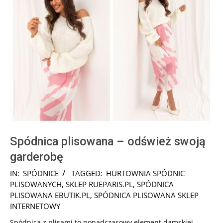
Spódnica plisowana – odśwież swoją
garderobę
2025-
IN:
SPÓDNICE
TAGGED:
HURTOWNIA SPÓDNIC
09-
PLISOWANYCH
,
SKLEP RUEPARIS.PL
,
SPÓDNICA
29
PLISOWANA EBUTIK.PL
,
SPÓDNICA PLISOWANA SKLEP
INTERNETOWY
Spódnica z plisami to ponadczasowy element damskiej