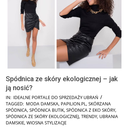
Spódnica ze skóry ekologicznej – jak
ją nosić?
2025-
IN:
IDEALNE PORTALE DO SPRZEDAŻY UBRAŃ
03-
TAGGED:
MODA DAMSKA
,
PAPILION.PL
,
SKÓRZANA
20
SPÓDNICA
,
SPÓDNICA BUTIK
,
SPÓDNICA Z EKO SKÓRY
,
SPÓDNICA ZE SKÓRY EKOLOGICZNEJ
,
TRENDY
,
UBRANIA
DAMSKIE
,
WIOSNA STYLIZACJE