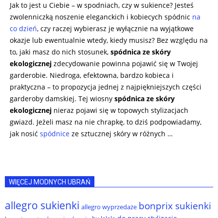
Jak to jest u Ciebie – w spodniach, czy w sukience? Jesteś
zwolenniczką noszenie eleganckich i kobiecych spódnic
na
co dzień
, czy raczej wybierasz je wyłącznie na wyjątkowe
okazje lub ewentualnie wtedy, kiedy musisz? Bez względu na
to, jaki masz do nich stosunek,
spódnica ze skóry
ekologicznej
zdecydowanie powinna pojawić się w Twojej
garderobie. Niedroga, efektowna, bardzo kobieca i
praktyczna – to propozycja jednej z najpiękniejszych części
garderoby damskiej. Tej wiosny
spódnica ze skóry
ekologicznej
nieraz pojawi się w topowych stylizacjach
gwiazd. Jeżeli masz na nie chrapkę, to dziś podpowiadamy,
jak nosić
spódnice
ze sztucznej skóry w różnych …
WIĘCEJ MODNYCH UBRAŃ
allegro sukienki
bonprix sukienki
allegro wyprzedaże