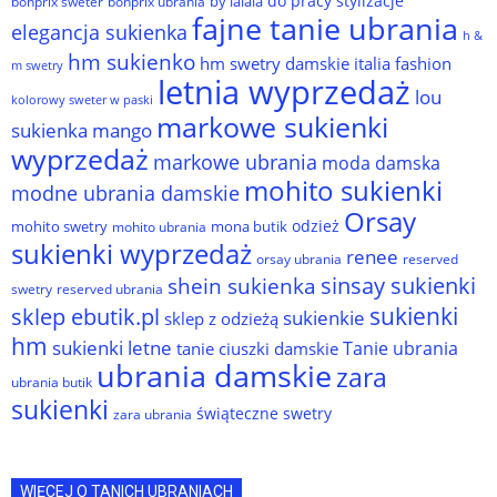
do pracy stylizacje
by lalala
bonprix sweter
bonprix ubrania
fajne tanie ubrania
elegancja sukienka
h &
hm sukienko
hm swetry damskie
italia fashion
m swetry
letnia wyprzedaż
lou
kolorowy sweter w paski
markowe sukienki
sukienka
mango
wyprzedaż
markowe ubrania
moda damska
mohito sukienki
modne ubrania damskie
Orsay
odzież
mohito swetry
mona butik
mohito ubrania
sukienki wyprzedaż
renee
orsay ubrania
reserved
sinsay sukienki
shein sukienka
reserved ubrania
swetry
sukienki
sklep ebutik.pl
sukienkie
sklep z odzieżą
hm
sukienki letne
Tanie ubrania
tanie ciuszki damskie
ubrania damskie
zara
ubrania butik
sukienki
świąteczne swetry
zara ubrania
WIĘCEJ O TANICH UBRANIACH