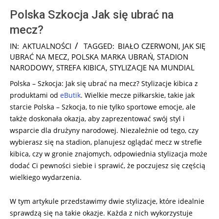
Polska Szkocja Jak się ubrać na
mecz?
2024-
IN:
AKTUALNOŚCI
TAGGED:
BIAŁO CZERWONI
,
JAK SIĘ
11-
UBRAĆ NA MECZ
,
POLSKA MARKA UBRAŃ
,
STADION
17
NARODOWY
,
STREFA KIBICA
,
STYLIZACJE NA MUNDIAL
Polska – Szkocja: Jak się ubrać na mecz? Stylizacje kibica z
produktami od
eButik
. Wielkie mecze piłkarskie, takie jak
starcie Polska – Szkocja, to nie tylko sportowe emocje, ale
także doskonała okazja, aby zaprezentować swój styl i
wsparcie dla drużyny narodowej. Niezależnie od tego, czy
wybierasz się na stadion, planujesz oglądać mecz w strefie
kibica, czy w gronie znajomych, odpowiednia stylizacja może
dodać Ci pewności siebie i sprawić, że poczujesz się częścią
wielkiego wydarzenia.
W tym artykule przedstawimy dwie stylizacje, które idealnie
sprawdzą się na takie okazje. Każda z nich wykorzystuje