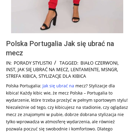
Polska Portugalia Jak się ubrać na
mecz
2024-
IN:
PORADY STYLISTKI
TAGGED:
BIAŁO CZERWONI
,
11-
INST
,
JAK SIĘ UBRAĆ NA MECZ
,
LENTAMENTE
,
MSNGR
,
14
STREFA KIBICA
,
STYLIZACJE DLA KIBICA
Polska Portugalia:
Jak się ubrać na
mecz? Stylizacje dla
kibica! Każdy kibic wie, że mecz Polska – Portugalia to
wydarzenie, które trzeba przeżyć w pełnym sportowym stylu!
Niezależnie od tego, czy kibicujesz na stadionie, czy oglądasz
mecz ze znajomymi w pubie, dobrze dobrana stylizacja nie
tylko wprowadza w atmosferę wydarzenia, ale również
pozwala poczuć się swobodnie i komfortowo. Dlatego