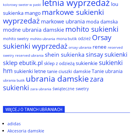
letnia wyprzedaż
lou
kolorowy sweter w paski
markowe sukienki
sukienka
mango
wyprzedaż
markowe ubrania
moda damska
mohito sukienki
modne ubrania damskie
Orsay
odzież
mohito swetry
mona butik
mohito ubrania
sukienki wyprzedaż
renee
orsay ubrania
reserved
sinsay sukienki
shein sukienka
reserved ubrania
swetry
sukienki
sklep ebutik.pl
sukienkie
sklep z odzieżą
hm
sukienki letne
Tanie ubrania
tanie ciuszki damskie
ubrania damskie
zara
ubrania butik
sukienki
świąteczne swetry
zara ubrania
WIĘCEJ O TANICH UBRANIACH
adidas
Akcesoria damskie