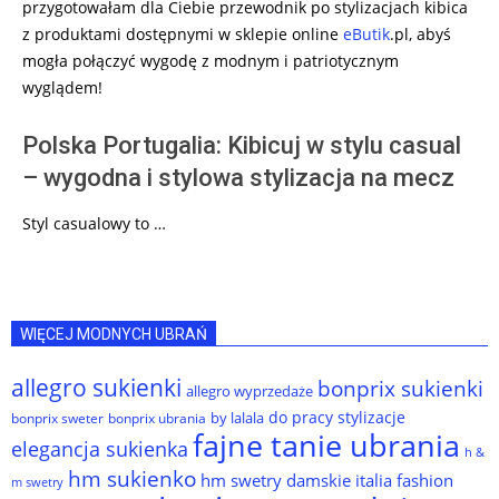
przygotowałam dla Ciebie przewodnik po stylizacjach kibica
z produktami dostępnymi w sklepie online
eButik
.pl, abyś
mogła połączyć wygodę z modnym i patriotycznym
wyglądem!
Polska Portugalia: Kibicuj w stylu casual
– wygodna i stylowa stylizacja na mecz
Styl casualowy to …
WIĘCEJ MODNYCH UBRAŃ
allegro sukienki
bonprix sukienki
allegro wyprzedaże
do pracy stylizacje
by lalala
bonprix sweter
bonprix ubrania
fajne tanie ubrania
elegancja sukienka
h &
hm sukienko
hm swetry damskie
italia fashion
m swetry